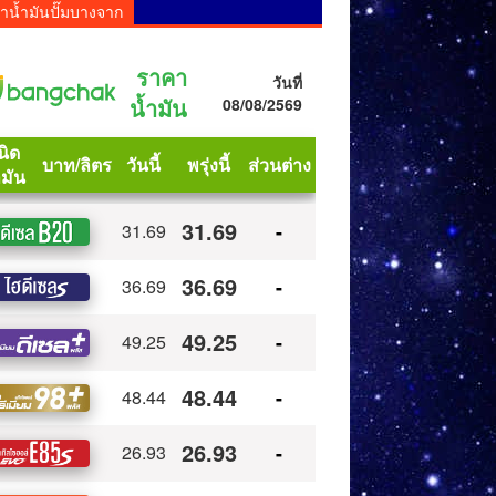
าน้ำมันปั๊มบางจาก