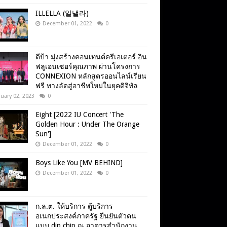
ILLELLA (일낼라)
December 01, 2022
0
ดีป้า มุ่งสร้างคอนเทนต์ครีเอเตอร์ อิน
ฟลูเอนเซอร์คุณภาพ ผ่านโครงการ
CONNEXION หลักสูตรออนไลน์เรียน
ฟรี ทางลัดสู่อาชีพใหม่ในยุคดิจิทัล
uary 02, 2023
0
Eight [2022 IU Concert 'The
Golden Hour : Under The Orange
Sun']
December 01, 2022
0
Boys Like You [MV BEHIND]
December 01, 2022
0
ก.ล.ต. ให้บริการ ตู้บริการ
อเนกประสงค์ภาครัฐ ยืนยันตัวตน
แบบ dip chip ณ อาคารสำนักงาน