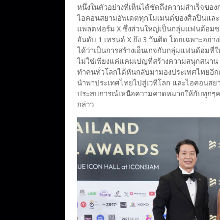
หนึ่งในตัวอย่างที่เห็นได้ชัดถึงความสำเร็จขอ
ไอคอนสยามอัพเดตทุกโมเมนต์ของศิลปินและบ
แพลตฟอร์ม X ซึ่งส่วนใหญ่เป็นกลุ่มแฟนด้อมข
อันดับ 1 เทรนด์ X ถึง 3 วันติด โดยเฉพาะอย่า
ได้ว่าเป็นการสร้างเอ็นเกจกับกลุ่มแฟนด้อมที่
ไม่ใช่เพียงแค่แคมเปญที่สร้างความสนุกสนาน 
ทำคนทั่วโลกได้หันกลับมามองประเทศไทยอีกครั
นำพาประเทศไทยไปสู่เวทีโลก และไอคอนสยาม
ประสบการณ์เหนือความคาดหมายให้กับทุกๆคน”
กล่าว