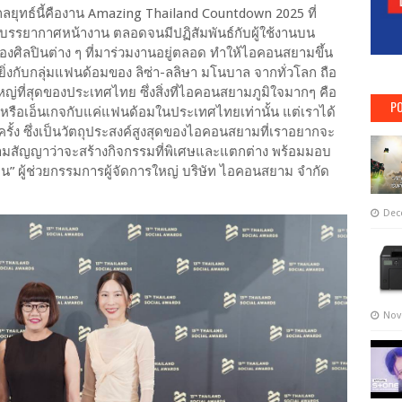
งกลยุทธ์นี้คืองาน Amazing Thailand Countdown 2025 ที่
รรยากาศหน้างาน ตลอดจนมีปฏิสัมพันธ์กับผู้ใช้งานบน
องศิลปินต่าง ๆ ที่มาร่วมงานอยู่ตลอด ทำให้ไอคอนสยามขึ้น
งยิ่งกับกลุ่มแฟนด้อมของ ลิซ่า-ลลิษา มโนบาล จากทั่วโลก ถือ
ใหญ่ที่สุดของประเทศไทย ซึ่งสิ่งที่ไอคอนสยามภูมิใจมากๆ คือ
PO
หรือเอ็นเกจกับแค่แฟนด้อมในประเทศไทยเท่านั้น แต่เราได้
้ง ซึ่งเป็นวัตถุประสงค์สูงสุดของไอคอนสยามที่เราอยากจะ
สัญญาว่าจะสร้างกิจกรรมที่พิเศษและแตกต่าง พร้อมมอบ
 ผู้ช่วยกรรมการผู้จัดการใหญ่ บริษัท ไอคอนสยาม จำกัด
Dec
Nov