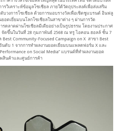
ะกาศรางวัลโซเชียลที่ใหญ่ที่สุดในประเทศไทย จัดโดยบริษัท
ารวิเคราะห์ข้อมูลโซเชียล ภายใต้วัตถุประสงค์เพื่อส่งเสริม
ดับวงการโซเชียล ด้วยการมอบรางวัลเพื่อเชิดชูแบรนด์ อินฟลู
นยอดเยี่ยมบนโลกโซเชียลในสาขาต่าง ๆ ผ่านการวัด
รตลาดผ่านโซเชียลมีเดียอย่างเป็นรูปธรรม โดยงานประกาศ
ัดขึ้นในวันที่ 28 กุมภาพันธ์ 2568 ณ ทรู ไอคอน ฮอลล์ ชั้น 7
งวัล Best Community-Focused Campaign on X สาขา Best
ศอันดับ 1 จากการทำผลงานยอดเยี่ยมบนแพลตฟอร์ม X และ
d Performance on Social Media” แบรนด์ที่ทำผลงานยอด
รรพสินค้าและศูนย์การค้า