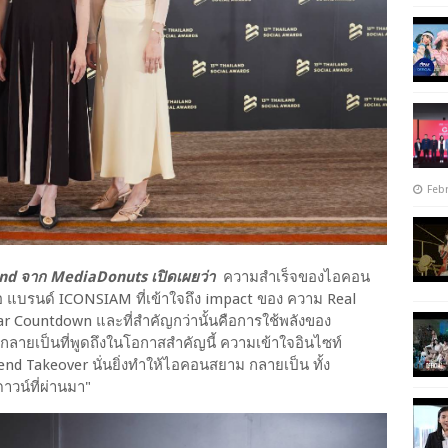
Febr
land จาก MediaDonuts เปิดเผยว่า
ความสำเร็จของไอคอน
นคือ แบรนด์ ICONSIAM ที่เข้าใจถึง impact ของ ความ Real
ar Countdown และที่สำคัญกว่านั้นคือการใช้พลังของ
ลายเป็นที่พูดถึงในโอกาสสำคัญนี้ ความเข้าใจอินไซท์
Trend Takeover นั่นยิ่งทำให้ไอคอนสยาม กลายเป็น ทั้ง
าวน์ที่ผ่านมา"