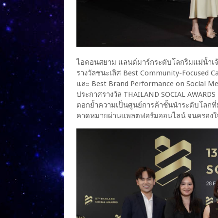
ไอคอนสยาม แลนด์มาร์กระดับโลกริมแม่น้ำเ
รางวัลชนะเลิศ Best Community-Focused C
และ Best Brand Performance on Social Med
ประกาศรางวัล THAILAND SOCIAL AWARDS ครั้ง
ตอกย้ำความเป็นศูนย์การค้าชั้นนำระดับโลกท
คาดหมายผ่านแพลตฟอร์มออนไลน์ จนครองใจกลุ่ม