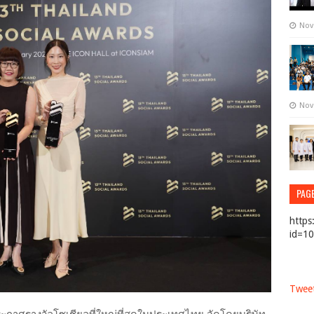
Nov
Nov
PAG
https
id=1
Tweet