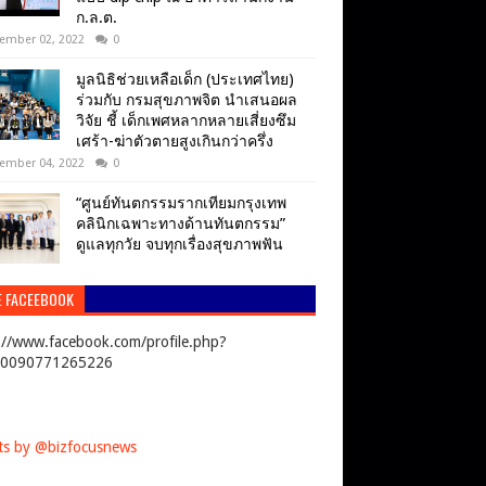
ก.ล.ต.
ember 02, 2022
0
มูลนิธิช่วยเหลือเด็ก (ประเทศไทย)
ร่วมกับ กรมสุขภาพจิต นำเสนอผล
วิจัย ชี้ เด็กเพศหลากหลายเสี่ยงซึม
เศร้า-ฆ่าตัวตายสูงเกินกว่าครึ่ง
ember 04, 2022
0
“ศูนย์ทันตกรรมรากเทียมกรุงเทพ
คลินิกเฉพาะทางด้านทันตกรรม”
ดูแลทุกวัย จบทุกเรื่องสุขภาพฟัน
E FACEEBOOK
://www.facebook.com/profile.php?
00090771265226
s by @bizfocusnews