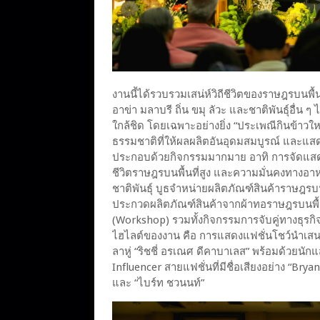
งานนี้ได้รวบรวมเสน่ห์วิถีชีวิตของราษฎรบนพื้นที่ส
อาข่า มลาบรี ถิ่น ขมุ ลัวะ และชาติพันธุ์อื่น ๆ 
ใกล้ชิด โดยเฉพาะอย่างยิ่ง “ประเพณีกินข้าวให
ธรรมชาติที่ให้ผลผลิตอันอุดมสมบูรณ์ และแสดง
ประกอบด้วยกิจกรรมมากมาย อาทิ การจัดแสด
ชีวิตราษฎรบนพื้นที่สูง และความมั่นคงทางอาห
ชาติพันธุ์ บูธจำหน่ายผลิตภัณฑ์สินค้าราษฎรบ
ประกวดผลิตภัณฑ์สินค้าจากผ้าทอราษฎรบนพื้นท
(Workshop) รวมทั้งกิจกรรมการจับคู่ทางธุรกิ
ไฮไลต์ของงาน คือ การแสดงแฟชั่นโชว์นำเสนอ
ลาหู่ “ริชชี่ อรเณศ ดีคาบาเลส” พร้อมด้วย
Influencer สายแฟชั่นที่มีชื่อเสียงอย่าง “Brya
และ “ไบร์ท ชวนนท์”