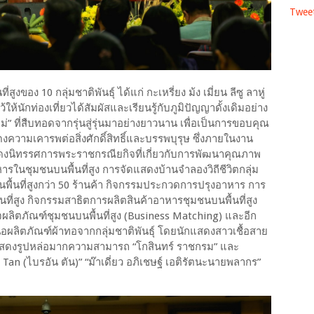
Tweet
ูงของ 10 กลุ่มชาติพันธุ์ ได้แก่ กะเหรี่ยง ม้ง เมี่ยน ลีซู ลาหู่
ไว้ให้นักท่องเที่ยวได้สัมผัสและเรียนรู้กับภูมิปัญญาดั้งเดิมอย่าง
ม่” ที่สืบทอดจากรุ่นสู่รุ่นมาอย่างยาวนาน เพื่อเป็นการขอบคุณ
ความเคารพต่อสิ่งศักดิ์สิทธิ์และบรรพบุรุษ ซึ่งภายในงาน
งนิทรรศการพระราชกรณียกิจที่เกี่ยวกับการพัฒนาคุณภาพ
ารในชุมชนบนพื้นที่สูง การจัดแสดงบ้านจำลองวิถีชีวิตกลุ่ม
นพื้นที่สูงกว่า 50 ร้านค้า กิจกรรมประกวดการปรุงอาหาร การ
ี่สูง กิจกรรมสาธิตการผลิตสินค้าอาหารชุมชนบนพื้นที่สูง
จผลิตภัณฑ์ชุมชนบนพื้นที่สูง (Business Matching) และอีก
ผลิตภัณฑ์ผ้าทอจากกลุ่มชาติพันธุ์ โดยนักแสดงสาวเชื้อสาย
นักแสดงรูปหล่อมากความสามารถ “โกสินทร์ ราชกรม” และ
n Tan (ไบรอัน ตัน)” “ม๊าเดี่ยว อภิเชษฐ์ เอติรัตนะนายพลากร”