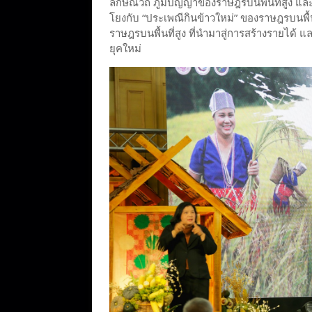
ลักษณ์วิถี ภูมิปัญญาของราษฎรบนพื้นที่สูง 
โยงกับ “ประเพณีกินข้าวใหม่” ของราษฎรบนพื้น
ราษฎรบนพื้นที่สูง ที่นำมาสู่การสร้างรายได้ 
ยุคใหม่