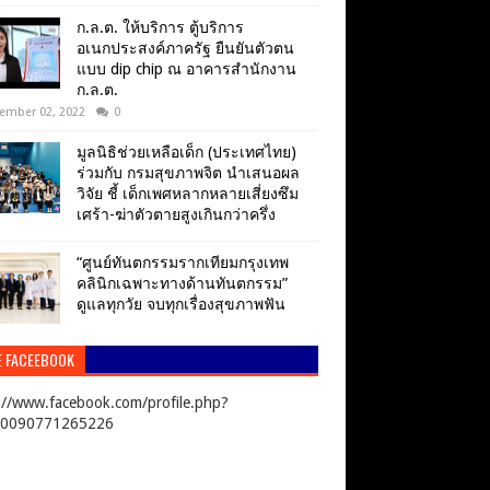
ก.ล.ต. ให้บริการ ตู้บริการ
อเนกประสงค์ภาครัฐ ยืนยันตัวตน
แบบ dip chip ณ อาคารสำนักงาน
ก.ล.ต.
ember 02, 2022
0
มูลนิธิช่วยเหลือเด็ก (ประเทศไทย)
ร่วมกับ กรมสุขภาพจิต นำเสนอผล
วิจัย ชี้ เด็กเพศหลากหลายเสี่ยงซึม
เศร้า-ฆ่าตัวตายสูงเกินกว่าครึ่ง
“ศูนย์ทันตกรรมรากเทียมกรุงเทพ
คลินิกเฉพาะทางด้านทันตกรรม”
ดูแลทุกวัย จบทุกเรื่องสุขภาพฟัน
E FACEEBOOK
://www.facebook.com/profile.php?
00090771265226