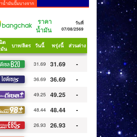
าน้ำมันปั๊มบางจาก