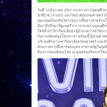
วันที่ 12 ธันวาคม 2567 กระทรวงการอุดมศึกษ
ชาติ(วช.) ร่วมกับ มหาวิทยาลัยธรรมศาสตร์ เ
อดแซนด์บ็อกซ์นวัตกรรมการสื่อสารสำหรับนโ
มีนา ที่ปรึกษารัฐมนตรีว่าการกระทรวงอุดมศึ
โดยมี ดร.วิภารัตน์ ดีอ่อง ผู้อำนวยการสำนัก
ในการสนับสนุนโครงการฯ พร้อมนี้ ผู้ช่วยศา
บริเวณศึกษา มหาวิทยาลัยธรรมศาสตร์ และหั
ศักยภาพการสื่อสารของบุคลากรภาครัฐในยุคด
ต้องการของสังคมไทย ณ ศูนย์ส่งเสริมการวิจั