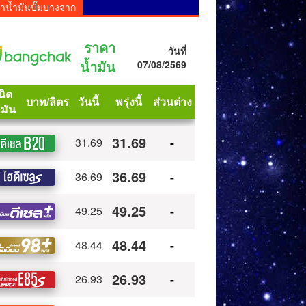
าน้ำมันปั๊มบางจาก