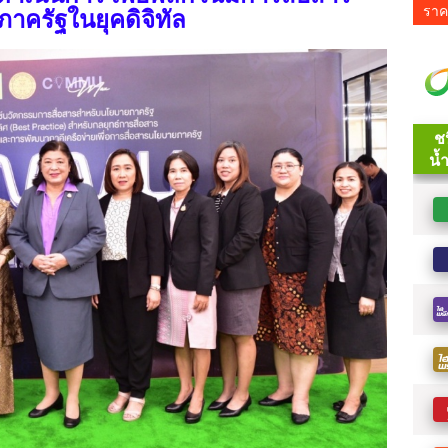
ราค
าครัฐในยุคดิจิทัล