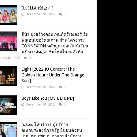
ILLELLA (일낼라)
December 01, 2022
0
ดีป้า มุ่งสร้างคอนเทนต์ครีเอเตอร์ อิน
ฟลูเอนเซอร์คุณภาพ ผ่านโครงการ
CONNEXION หลักสูตรออนไลน์เรียน
ฟรี ทางลัดสู่อาชีพใหม่ในยุคดิจิทัล
uary 02, 2023
0
Eight [2022 IU Concert 'The
Golden Hour : Under The Orange
Sun']
December 01, 2022
0
Boys Like You [MV BEHIND]
December 01, 2022
0
ก.ล.ต. ให้บริการ ตู้บริการ
อเนกประสงค์ภาครัฐ ยืนยันตัวตน
แบบ dip chip ณ อาคารสำนักงาน