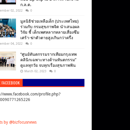
ก.ล.ต.
ember 02, 2022
0
มูลนิธิช่วยเหลือเด็ก (ประเทศไทย)
ร่วมกับ กรมสุขภาพจิต นำเสนอผล
วิจัย ชี้ เด็กเพศหลากหลายเสี่ยงซึม
เศร้า-ฆ่าตัวตายสูงเกินกว่าครึ่ง
ember 04, 2022
0
“ศูนย์ทันตกรรมรากเทียมกรุงเทพ
คลินิกเฉพาะทางด้านทันตกรรม”
ดูแลทุกวัย จบทุกเรื่องสุขภาพฟัน
March 02, 2023
0
E FACEEBOOK
://www.facebook.com/profile.php?
00090771265226
s by @bizfocusnews