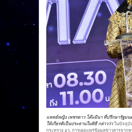
แพทย์หญิง เพชรดาว โต๊ะมีนา ที่ปรึกษารัฐมน
ให้เกียรติเป็นประธานในพิธี กล่าวว่า
ในปัจจุบ
กระทรวง อว. การเผยแพร่ข้อมูลข่าวสารจากหน