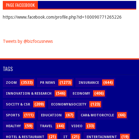
PAGE FACEEBOOK
https://www.facebook.com/profile.php?id=100090771265226
Tweets by @bizfocusnews
TAGS
(3533)
(1273)
(644)
ZOOM
PR NEWS
INSURANCE
(546)
(406)
INNOVATION & RESEARCH
ECONOMY
(209)
(123)
SOCITY & CSR
ECONOMY&SOCIETY
(111)
(67)
(66)
SPORTS
EDUCATION
CAR& MOTORCYCLE
(59)
(44)
(33)
HEALTHY
TRAVEL
VIDEO
(21)
(21)
(19)
HOTEL & RESTAURANT
IT
ENTERTAINMENT