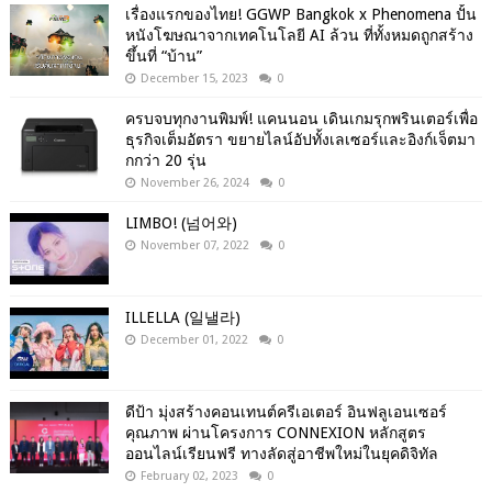
เรื่องแรกของไทย! GGWP Bangkok x Phenomena ปั้น
หนังโฆษณาจากเทคโนโลยี AI ล้วน ที่ทั้งหมดถูกสร้าง
ขึ้นที่ “บ้าน”
December 15, 2023
0
ครบจบทุกงานพิมพ์! แคนนอน เดินเกมรุกพรินเตอร์เพื่อ
ธุรกิจเต็มอัตรา ขยายไลน์อัปทั้งเลเซอร์และอิงก์เจ็ตมา
กกว่า 20 รุ่น
November 26, 2024
0
LIMBO! (넘어와)
November 07, 2022
0
ILLELLA (일낼라)
December 01, 2022
0
ดีป้า มุ่งสร้างคอนเทนต์ครีเอเตอร์ อินฟลูเอนเซอร์
คุณภาพ ผ่านโครงการ CONNEXION หลักสูตร
ออนไลน์เรียนฟรี ทางลัดสู่อาชีพใหม่ในยุคดิจิทัล
February 02, 2023
0