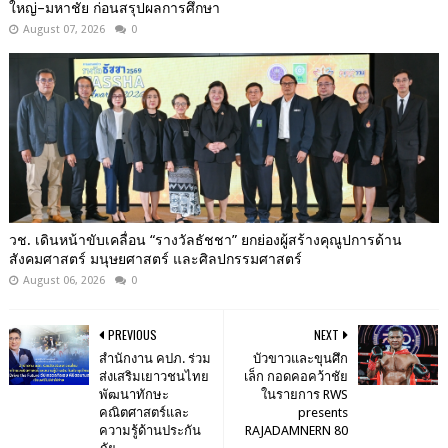
ใหญ่–มหาชัย ก่อนสรุปผลการศึกษา
August 07, 2026
0
วช. เดินหน้าขับเคลื่อน “รางวัลธัชชา” ยกย่องผู้สร้างคุณูปการด้าน
สังคมศาสตร์ มนุษยศาสตร์ และศิลปกรรมศาสตร์
August 06, 2026
0
PREVIOUS
NEXT
สำนักงาน คปภ. ร่วม
บัวขาวและขุนศึก
ส่งเสริมเยาวชนไทย
เล็ก กอดคอคว้าชัย
พัฒนาทักษะ
ในรายการ RWS
คณิตศาสตร์และ
presents
ความรู้ด้านประกัน
RAJADAMNERN 80