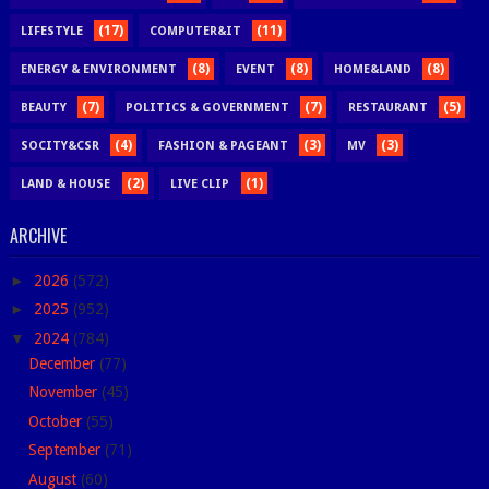
(17)
(11)
LIFESTYLE
COMPUTER&IT
(8)
(8)
(8)
ENERGY & ENVIRONMENT
EVENT
HOME&LAND
(7)
(7)
(5)
BEAUTY
POLITICS & GOVERNMENT
RESTAURANT
(4)
(3)
(3)
SOCITY&CSR
FASHION & PAGEANT
MV
(2)
(1)
LAND & HOUSE
LIVE CLIP
ARCHIVE
►
2026
(572)
►
2025
(952)
▼
2024
(784)
December
(77)
November
(45)
October
(55)
September
(71)
August
(60)