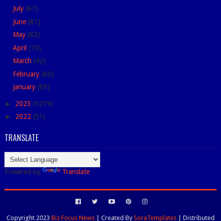
July
(67)
June
(81)
May
(82)
April
(75)
March
(42)
February
(60)
January
(69)
►
2023
(1279)
►
2022
(57)
TRANSLATE
Powered by
Translate
Copyright 2023
Biz Focus News
| Created By
SoraTemplates
| Distributed