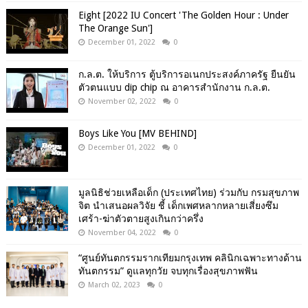
Eight [2022 IU Concert 'The Golden Hour : Under
The Orange Sun']
December 01, 2022
0
ก.ล.ต. ให้บริการ ตู้บริการอเนกประสงค์ภาครัฐ ยืนยัน
ตัวตนแบบ dip chip ณ อาคารสำนักงาน ก.ล.ต.
November 02, 2022
0
Boys Like You [MV BEHIND]
December 01, 2022
0
มูลนิธิช่วยเหลือเด็ก (ประเทศไทย) ร่วมกับ กรมสุขภาพ
จิต นำเสนอผลวิจัย ชี้ เด็กเพศหลากหลายเสี่ยงซึม
เศร้า-ฆ่าตัวตายสูงเกินกว่าครึ่ง
November 04, 2022
0
“ศูนย์ทันตกรรมรากเทียมกรุงเทพ คลินิกเฉพาะทางด้าน
ทันตกรรม” ดูแลทุกวัย จบทุกเรื่องสุขภาพฟัน
March 02, 2023
0