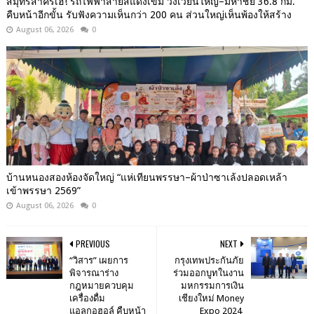
สมุทรสาครเฮ! รถไฟฟ้าสายสีแดงเข้ม วงเวียนใหญ่–มหาชัย 36.8 กม.
คืบหน้าอีกขั้น รับฟังความเห็นกว่า 200 คน ส่วนใหญ่เห็นพ้องให้สร้าง
August 06, 2026
0
บ้านหนองสองห้องจัดใหญ่ “แห่เทียนพรรษา–ผ้าป่าซาเล้งปลอดเหล้า
เข้าพรรษา 2569”
August 06, 2026
0
PREVIOUS
NEXT
“วิสาร” เผยการ
กรุงเทพประกันภัย
พิจารณาร่าง
ร่วมออกบูทในงาน
กฎหมายควบคุม
มหกรรมการเงิน
เครื่องดื่ม
เชียงใหม่ Money
แอลกอฮอล์ คืบหน้า
Expo 2024