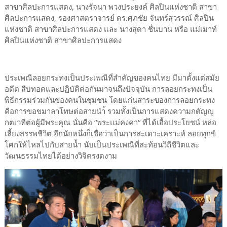
สาขาศิลปะการแสดง, นางรัจนา พวงประยงค์ ศิลปินแห่งชาติ สาขา
ศิลปะการแสดง, รองศาสตราจารย์ ดร.ศุภชัย จันทร์สุวรรณ์ ศิลปิน
แห่งชาติ สาขาศิลปะการแสดง และ นางสุดา ชื่นบาน หรือ แม่เมาท์
ศิลปินแห่งชาติ สาขาศิลปะการแสดง
ประเพณีลอยกระทงเป็นประเพณีที่สำคัญของคนไทย มีมาตั้งแต่สมัย
อดีต สืบทอดและปฏิบัติต่อกันมาจนถึงปัจจุบัน การลอยกระทงเป็น
พิธีกรรมร่วมกันของคนในชุมชน โดยแก่นสาระของการลอยกระทง
คือการขอขมาลาโทษต่อสายนำ้ รวมทั้งเป็นการแสดงความกตัญญู
กตเวทีต่อผู้มีพระคุณ นั่นคือ “พระแม่คงคา“ ที่ได้เอื้อประโยชน์ หล่อ
เลี้ยงสรรพชีวิต อีกนัยหนึ่งก็เชื่อว่าเป็นการสะเดาะเคราะห์ ลอยทุกข์
โศกให้ไหลไปกับสายน้ำ นับเป็นประเพณีที่สะท้อนวิถีชีวิตและ
วัฒนธรรมไทยได้อย่างวิจิตรงดงาม