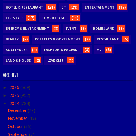
(21)
(21)
(19)
HOTEL & RESTAURANT
IT
ENTERTAINMENT
(17)
(11)
LIFESTYLE
COMPUTER&IT
(8)
(8)
(8)
ENERGY & ENVIRONMENT
EVENT
HOME&LAND
(7)
(7)
(5)
BEAUTY
POLITICS & GOVERNMENT
RESTAURANT
(4)
(3)
(3)
SOCITY&CSR
FASHION & PAGEANT
MV
(2)
(1)
LAND & HOUSE
LIVE CLIP
ARCHIVE
►
2026
(569)
►
2025
(952)
▼
2024
(784)
December
(77)
November
(45)
October
(55)
September
(71)