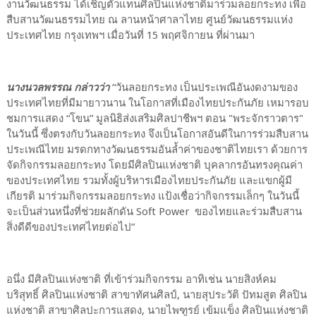
งานวัฒนธรรม ได้เชิญตัวแทนศิลปินแห่งชาติมาร่วมลอยกระทง เพื่อ
สืบสานวัฒนธรรมไทย ณ ลานหน้าศาลาไทย ศูนย์วัฒนธรรมแห่ง
ประเทศไทย กรุงเทพฯ เมื่อวันที่ 15 พฤศจิกายน ที่ผ่านมา
นางนวลพรรณ กล่าวว่า
“วันลอยกระทง เป็นประเพณีอันงดงามของ
ประเทศไทยที่มีมายาวนาน ในโอกาสที่เมืองไทยประกันภัย เหมารอบ
ชมการแสดง “โขน” มูลนิธิส่งเสริมศิลปาชีพฯ ตอน "พระจักราวตาร"
ในวันนี้ ซึ่งตรงกับวันลอยกระทง จึงเป็นโอกาสอันดีในการร่วมสืบสาน
ประเพณีไทย มรดกทางวัฒนธรรมอันล้ำค่าของชาติไทยเรา ด้วยการ
จัดกิจกรรมลอยกระทง โดยมีศิลปินแห่งชาติ บุคลากรอันทรงคุณค่า
ของประเทศไทย รวมทั้งผู้บริหารเมืองไทยประกันภัย และแขกผู้มี
เกียรติ มาร่วมกิจกรรมลอยกระทง แป้งเชื่อว่ากิจกรรมเล็กๆ ในวันนี้
จะเป็นส่วนหนึ่งที่ช่วยผลักดัน Soft Power ของไทยและร่วมสืบสาน
สิ่งดีดีของประเทศไทยต่อไป”
อนึ่ง มีศิลปินแห่งชาติ ที่เข้าร่วมกิจกรรม อาทิเช่น นายสิงห์คม
บริสุทธิ์ ศิลปินแห่งชาติ สาขาทัศนศิลป์, นายสุประวัติ ปัทมสูต ศิลปิน
แห่งชาติ สาขาศิลปะการแสดง, นายไพฑูรย์ เข้มแข็ง ศิลปินแห่งชาติ