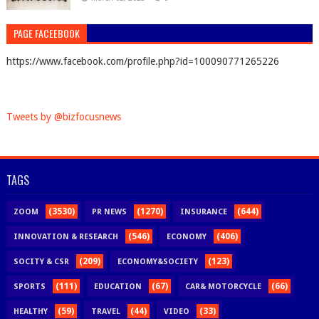
PAGE FACEEBOOK
https://www.facebook.com/profile.php?id=100090771265226
Tweets by @bizfocusnews
TAGS
(3530)
(1270)
(644)
ZOOM
PR NEWS
INSURANCE
(546)
(406)
INNOVATION & RESEARCH
ECONOMY
(209)
(123)
SOCITY & CSR
ECONOMY&SOCIETY
(111)
(67)
(66)
SPORTS
EDUCATION
CAR& MOTORCYCLE
(59)
(44)
(33)
HEALTHY
TRAVEL
VIDEO