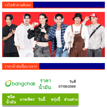
รถไฟฟ้าสายสีแดง
ราคาน้ำมันปั๊มบางจาก