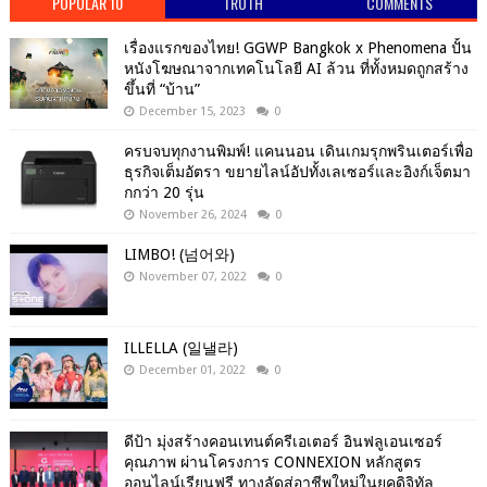
POPULAR 10
TRUTH
COMMENTS
เรื่องแรกของไทย! GGWP Bangkok x Phenomena ปั้น
หนังโฆษณาจากเทคโนโลยี AI ล้วน ที่ทั้งหมดถูกสร้าง
ขึ้นที่ “บ้าน”
December 15, 2023
0
ครบจบทุกงานพิมพ์! แคนนอน เดินเกมรุกพรินเตอร์เพื่อ
ธุรกิจเต็มอัตรา ขยายไลน์อัปทั้งเลเซอร์และอิงก์เจ็ตมา
กกว่า 20 รุ่น
November 26, 2024
0
LIMBO! (넘어와)
November 07, 2022
0
ILLELLA (일낼라)
December 01, 2022
0
ดีป้า มุ่งสร้างคอนเทนต์ครีเอเตอร์ อินฟลูเอนเซอร์
คุณภาพ ผ่านโครงการ CONNEXION หลักสูตร
ออนไลน์เรียนฟรี ทางลัดสู่อาชีพใหม่ในยุคดิจิทัล