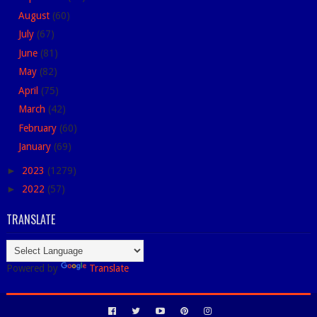
August
(60)
July
(67)
June
(81)
May
(82)
April
(75)
March
(42)
February
(60)
January
(69)
►
2023
(1279)
►
2022
(57)
TRANSLATE
Powered by
Translate