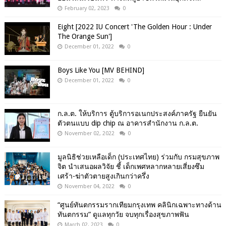
February 02, 2023
0
Eight [2022 IU Concert 'The Golden Hour : Under
The Orange Sun']
December 01, 2022
0
Boys Like You [MV BEHIND]
December 01, 2022
0
ก.ล.ต. ให้บริการ ตู้บริการอเนกประสงค์ภาครัฐ ยืนยัน
ตัวตนแบบ dip chip ณ อาคารสำนักงาน ก.ล.ต.
November 02, 2022
0
มูลนิธิช่วยเหลือเด็ก (ประเทศไทย) ร่วมกับ กรมสุขภาพ
จิต นำเสนอผลวิจัย ชี้ เด็กเพศหลากหลายเสี่ยงซึม
เศร้า-ฆ่าตัวตายสูงเกินกว่าครึ่ง
November 04, 2022
0
“ศูนย์ทันตกรรมรากเทียมกรุงเทพ คลินิกเฉพาะทางด้าน
ทันตกรรม” ดูแลทุกวัย จบทุกเรื่องสุขภาพฟัน
March 02, 2023
0