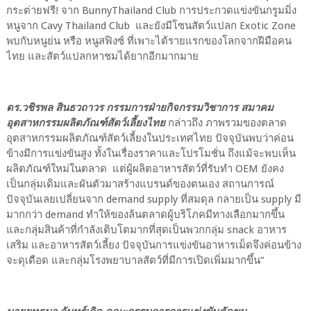
กระต่ายฟรี! จาก BunnyThailand Club การประกวดแข่งขันกรูมมิ่ง
หนูจาก Cavy Thailand Club และยังมีโซนสัตว์แปลก Exotic Zone
พบกับหนูย่น หรือ หนูสฟิงซ์ ที่เพาะได้รายแรกของโลกจากฝีมือคน
ไทย และสัตว์แปลกหาชมได้ยากอีกมากมาย
ดร.วชิรพล สินธวถาวร กรรมการฝ่ายกิจกรรมวิชาการ สมาคม
อุตสาหกรรมผลิตภัณฑ์สัตว์เลี้ยงไทย
กล่าวถึง ภาพรวมของตลาด
อุตสาหกรรมผลิตภัณฑ์สัตว์เลี้ยงในประเทศไทย ปัจจุบันพบว่าค่อน
ข้างมีการแข่งขันสูง ทั้งในเรื่องราคาและโปรโมชั่น ถึงแม้จะพบเห็น
ผลิตภัณฑ์ใหม่ในตลาด แต่ผู้ผลิตอาหารสัตว์ที่รับทำ OEM ยังคง
เป็นกลุ่มเดิมและผันตัวมาสร้างแบรนด์ของตนเอง สถานการณ์
ปัจจุบันเลยเปลี่ยนจาก demand supply ที่สมดุล กลายเป็น supply มี
มากกว่า demand ทำให้ของล้นตลาดผู้บริโภคมีทางเลือกมากขึ้น
และกลุ่มสินค้าที่กำลังเติบโตมากที่สุดเป็นพวกกลุ่ม snack อาหาร
เสริม และอาหารสัตว์เลี้ยง ปัจจุบันการแข่งขันอาหารเม็ดจึงค่อนข้าง
จะดุเดือด และกลุ่มโรงพยาบาลสัตว์ที่มีการเปิดเพิ่มมากขึ้น”