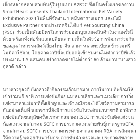
เลี้ยงหลากหลายสายพันธุ์ในรูปแบบ B2B2C ซึ่งเป็นครั้งแรกของงาน
SmartHeart presents Thailand International Pet Variety
Exhibition 2024 ในพื้นที่จัดงาน 1 หมื่นตารางเมตร และยังมี
Exclusive Partner จากประเทศจีนได้แก่ Pet Sourcing China
(PSC) ร่วมเป็นพันธมิตรในการร่วมออกบูธแสดงสินค้าในงานครั้งนี้
ด้วย พร้อมทั้งฟอรั่มแลกเปลี่ยนความเห็นในหัวข้อการพัฒนาร่วมกัน
ของอุตสาหกรรมสัตว์เลี้ยงไทย-จีน สามารถลงทะเบียนเข้าร่วมฟรี
ไม่มีค่าใช้จ่าย โดยคาดว่าปีนี้จะมียอดผู้เข้าชมงานไม่ต่ำกว่าปีที่แล้ว
ประมาณ 1.5 แสนคน สร้างยอดขายไม่ต่ำกว่า 60 ล้านบาท ”นางสาว
กุลวดี กล่าว
นางสาวกุลวดี ยังกล่าวถึงกิจกรรมอีกมากมายภายในงาน ที่พร้อมให้
เข้าร่วมฟรี อาทิ การแข่งขันกินขนม”หมาเลีย”และ”แมวเลีย” การวิ่ง
แข่ง”มาหาแม่มา”ที่ทั้งเจ้าตูบและเจ้าเหมียวจะได้โชว์ความสามารถ
กันอย่างเต็มที่ นอกจากนี้ยังมีการแข่งขันในระดับนานาชาติ อาทิการ
แข่งขันตัดขนสุนัขครั้งแรกจากสมาคม ISCC การแข่งขันตัดแต่งขน
น้องแมวจากสมาคม SCFC การประกวดแมวสายพันธุ์มาตรฐานCFA
จากสมาคม SCFC การประกวดกระต่ายจากสมาคม RBA การสัมมนา
ให้ความรู้ พูดคุยกับฟาร์มกระต่ายชั้นนำ ตรวจและประกวดสุขภาพ