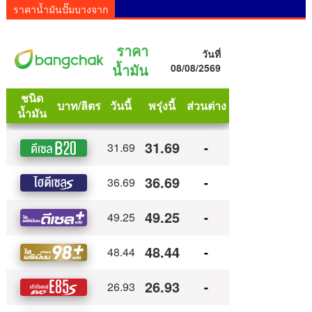
ราคาน้ำมันปั๊มบางจาก