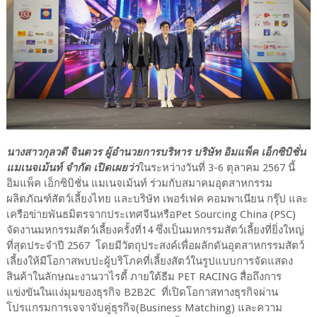
นางสาวกุลวดี จินตวร ผู้อำนวยการบริหาร บริษัท อิมแพ็ค เอ็กซิบิชั่น
แมเนจเม้นท์ จำกัด เปิดเผยว่า
ในระหว่างวันที่ 3-6 ตุลาคม 2567 นี้
อิมแพ็ค เอ็กซิบิชั่น แมเนจเม้นท์ ร่วมกับสมาคมอุตสาหกรรม
ผลิตภัณฑ์สัตว์เลี้ยงไทย และบริษัท เพอร์เฟค คอมพาเนียน กรุ๊ป และ
เครือข่ายพันธมิตรจากประเทศจีนหรือPet Sourcing China (PSC)
จัดงานมหกรรมสัตว์เลี้ยงครั้งที่14 ซึ่งเป็นมหกรรมสัตว์เลี้ยงที่ยิ่งใหญ่
ที่สุดประจำปี 2567 โดยมีวัตถุประสงค์เพื่อผลักดันอุตสาหกรรมสัตว์
เลี้ยงให้มีโอกาสพบปะผู้บริโภคที่เลี้ยงสัตว์ในรูปแบบการจัดแสดง
สินค้าในลักษณะงานวาไรตี้ ภายใต้ธีม PET RACING สื่อถึงการ
แข่งขันในแง่มุมของธุรกิจ B2B2C ที่เปิดโอกาสทางธุรกิจผ่าน
โปรแกรมการเจจาจับคู่ธุรกิจ(Business Matching) และความ