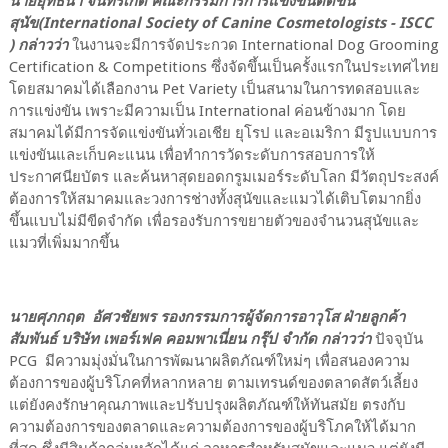
นายยุทธนา จันทร์เกิด คณะกรรมการการแข่งขันตัดขน
สุนัข(International Society of Canine Cosmetologists - ISCC
) กล่าวว่า
ในงานจะมีการจัดประกวด International Dog Grooming
Certification & Competitions ซึ่งจัดขึ้นเป็นครั้งแรกในประเทศไทย
โดยสมาคมได้เลือกงาน Pet Variety เป็นสนามในการทดสอบและ
การแข่งขัน เพราะมีความเป็น International ค่อนข้างมาก โดย
สมาคมได้มีการจัดแข่งขันทั่วเอเชีย ยุโรป และอเมริกา มีรูปแบบการ
แข่งขันและเก็บคะแนน เพื่อทำการวัดระดับการสอบการให้
ประกาศนียบัตร และค้นหาสุดยอดกรูมเมอร์ระดับโลก มีวัตถุประสงค์
ต้องการให้สมาคมและวงการช่างทั้งสุนัขและแมวได้เติบโตมากยิ่ง
ขึ้นแบบไม่มีขีดจำกัด เพื่อรองรับการขยายตัวของจำนวนสุนัขและ
แมวที่เพิ่มมากขึ้น
นายศุภกฤต อัศวชัยพร รองกรรมการผู้จัดการอาวุโส ฝ่ายลูกค้า
สัมพันธ์ บริษัท เพอร์เฟค คอมพาเนี่ยน กรุ๊ป จำกัด กล่าวว่า
ปัจจุบัน
PCG มีความมุ่งมั่นในการพัฒนาผลิตภัณฑ์ใหม่ๆ เพื่อสนองความ
ต้องการของผู้บริโภคที่หลากหลาย ตามเทรนด์ของตลาดสัตว์เลี้ยง
แต่ยังคงรักษาคุณภาพและปรับปรุงผลิตภัณฑ์ให้ทันสมัย ตรงกับ
ความต้องการของตลาดและความต้องการของผู้บริโภคให้ได้มาก