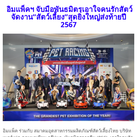
อิมแพ็คฯ จับมือพันธมิตรเอาใจคนรักสัตว์
จัดงาน”สัตว์เลี้ยง”สุดยิ่งใหญ่ส่งท้ายปี
2567
อิมแพ็ค ร่วมกับ สมาคมอุตสาหกรรมผลิตภัณฑ์สัตว์เลี้ยงไทย บริษัท