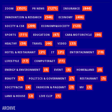
(3531)
(1271)
(644)
ZOOM
PR NEWS
INSURANCE
(546)
(406)
INNOVATION & RESEARCH
ECONOMY
(209)
(123)
SOCITY & CSR
ECONOMY&SOCIETY
(111)
(67)
(66)
SPORTS
EDUCATION
CAR& MOTORCYCLE
(59)
(44)
(33)
HEALTHY
TRAVEL
VIDEO
(21)
(21)
(19)
HOTEL & RESTAURANT
IT
ENTERTAINMENT
(17)
(11)
LIFESTYLE
COMPUTER&IT
(8)
(8)
(8)
ENERGY & ENVIRONMENT
EVENT
HOME&LAND
(7)
(7)
(5)
BEAUTY
POLITICS & GOVERNMENT
RESTAURANT
(4)
(3)
(3)
SOCITY&CSR
FASHION & PAGEANT
MV
(2)
(1)
LAND & HOUSE
LIVE CLIP
ARCHIVE