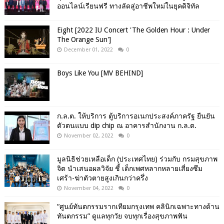
ออนไลน์เรียนฟรี ทางลัดสู่อาชีพใหม่ในยุคดิจิทัล
Eight [2022 IU Concert 'The Golden Hour : Under
The Orange Sun']
December 01, 2022
0
Boys Like You [MV BEHIND]
ก.ล.ต. ให้บริการ ตู้บริการอเนกประสงค์ภาครัฐ ยืนยัน
ตัวตนแบบ dip chip ณ อาคารสำนักงาน ก.ล.ต.
November 02, 2022
0
มูลนิธิช่วยเหลือเด็ก (ประเทศไทย) ร่วมกับ กรมสุขภาพ
จิต นำเสนอผลวิจัย ชี้ เด็กเพศหลากหลายเสี่ยงซึม
เศร้า-ฆ่าตัวตายสูงเกินกว่าครึ่ง
November 04, 2022
0
“ศูนย์ทันตกรรมรากเทียมกรุงเทพ คลินิกเฉพาะทางด้าน
ทันตกรรม” ดูแลทุกวัย จบทุกเรื่องสุขภาพฟัน