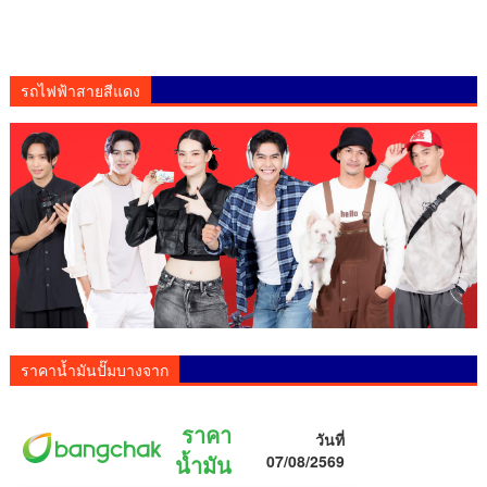
รถไฟฟ้าสายสีแดง
ราคาน้ำมันปั๊มบางจาก