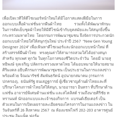
เพื่อเปิดเวทีให้ดีไซเนอร์หน้าใหม่ได้มีโอกาสแสดงฝีมือในการ
ออกแบบเสื้อผ้าแฟชั่นจากผืนผ้าไทย รวมทั้งได้พัฒนาทักษะ
ในการตัดเย็บชุดผ้าไทยให้มีดีไซน์เข้ากับยุคสมัยและใส่สนุกยิ่งขึ้น
กระทรวงมหาดไทย โดยกรมการพัฒนาชุมชน จึงจัดการประกวดนัก
ออกแบบผ้าไทยใส่ให้สนุกรุ่นใหม่ ประจำปี 2567 “New Gen Young
Designer 2024” เพื่อเฟ้นหาดีไซเนอร์และนักออกแบบหน้าใหม่ ที่
สร้างสรรค์ผืนผ้าไทย ทรงคุณค่าให้สามารถสวมใส่ได้อย่างสนุก
สำหรับ ทุกเพศ ทุกวัย ในทุกโอกาสของชีวิตประจำวัน โดยมี นายสุ
ทธิพงษ์ จุลเจริญ ปลัดกระทรวงมหาดไทย ได้มอบหมายให้นายสยาม
ศิริมงคล อธิบดีกรมการพัฒนาชุมชน เป็นประธานในการแถลงข่าว
พร้อมด้วย จิณณารัชช์ สัมพันธรัตน์ อุปนายกสมาคม (กรมการ
ปกครอง), ธนันท์รัฐ ธนเสฏฐการย์ ผู้เชี่ยวชาญด้านผ้าไทยและที่
ปรึกษาโครงการผ้าไทยใส่ให้สนุก, นายอารยา อินทรา ที่ปรึกษาด้าน
แฟชั่น อาจารย์พิเศษด้านแฟชั่น และสไตลิสต์ รวมถึงนายศิริชัย ท
หรานนท์ นักออกแบบและเจ้าของกิจการ แบรนด์เธียเตอร์ เป็น
ตัวแทนในการเปิดเผยรายละเอียดของโครงการในงานแถลงข่าว ใน
วันจันทร์ที่ 26 สิงหาคม 2567 ณ ห้องแซฟไฟร์ 202-203 อาคารศูนย์
ประชุม อิมแพ็ค ฟอรั่ม