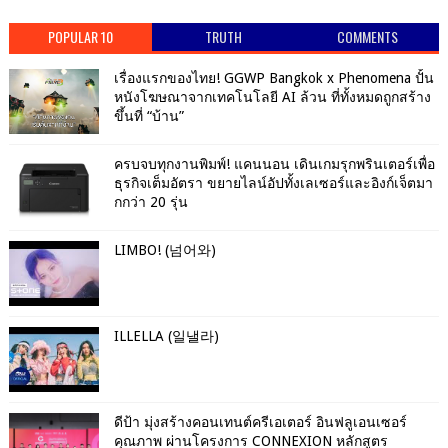
POPULAR 10
TRUTH
COMMENTS
เรื่องแรกของไทย! GGWP Bangkok x Phenomena ปั้น
หนังโฆษณาจากเทคโนโลยี AI ล้วน ที่ทั้งหมดถูกสร้าง
ขึ้นที่ “บ้าน”
ครบจบทุกงานพิมพ์! แคนนอน เดินเกมรุกพรินเตอร์เพื่อ
ธุรกิจเต็มอัตรา ขยายไลน์อัปทั้งเลเซอร์และอิงก์เจ็ตมา
กกว่า 20 รุ่น
LIMBO! (넘어와)
ILLELLA (일낼라)
ดีป้า มุ่งสร้างคอนเทนต์ครีเอเตอร์ อินฟลูเอนเซอร์
คุณภาพ ผ่านโครงการ CONNEXION หลักสูตร