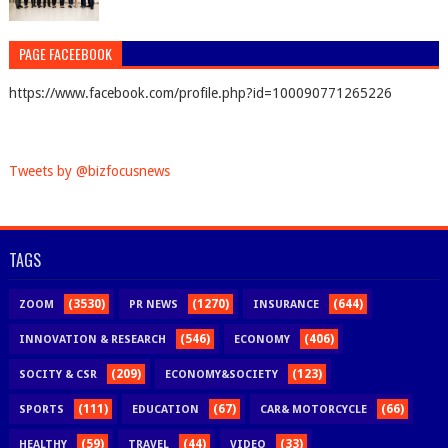
PAGE FACEEBOOK
https://www.facebook.com/profile.php?id=100090771265226
Tweets by @bizfocusnews
TAGS
(3530)
(1270)
(644)
ZOOM
PR NEWS
INSURANCE
(546)
(406)
INNOVATION & RESEARCH
ECONOMY
(209)
(123)
SOCITY & CSR
ECONOMY&SOCIETY
(111)
(67)
(66)
SPORTS
EDUCATION
CAR& MOTORCYCLE
(59)
(44)
(33)
HEALTHY
TRAVEL
VIDEO