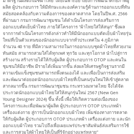
มาตรฐานผลิตภัณฑ์ผ้าไทย โดยเฉพาะอย่างยิ่งการพัฒนาศักยภาพผู้
ผลิต ผู้ประกอบการ ให้มีทักษะและองค์ความรู้ด้านการออกแบบที่ทัน
สมัยสอดคล้องกับความต้องการของตลาดสากล โดยในปีพ.ศ. 2566
ที่ผ่านมา กรมการพัฒนาชุมชน ได้ดำเนินโครงการส่งเสริมการ
ออกแบบตัดเย็บผ้าไทย ภายใต้โครงการ “ผ้าไทยใส่ให้สนุก” ซึ่งผล
จากการดำเนินโครงการดังกล่าวทำให้มีนักออกแบบตัดเย็บผ้าไทยรุ่น
ใหม่ที่เป็นตัวแทนของนักออกแบบจากทั่วประเทศใน 4 ภูมิภาค
จำนวน 40 ราย ที่มีความสามารถในการออกแบบชุดผ้าไทยที่สวยงาม
ทันสมัย สามารถสวมใส่ได้ทุกเพศ ทุกวัย และทุกโอกาส นำไปสู่การ
สร้างงาน สร้างรายได้ให้กับผู้ผลิต ผู้ประกอบการ OTOP และคนใน
ชุมชนให้มีอาชีพ มีรายได้เพิ่มมากขึ้น ส่งผลให้เศรษฐกิจฐานรากมี
ความเข้มแข็งชุมชนสามารถพึ่งตนเองได้ และเพื่อเป็นการส่งเสริม
และพัฒนาต่อยอดนักออกแบบผ้าไทยที่เป็นคนรุ่นใหม่ให้เข้าสู่ตลาด
สากลมากขึ้น กรมการพัฒนาชุมชน กระทรวงมหาดไทย จึงได้จัด
ประกวดนักออกแบบผ้าไทยใส่ให้สนุกรุ่นใหม่ 2567 (New Gen
Young Designer 2024) ขึ้น ทั้งนี้ เพื่อให้เกิดความต่อเนื่องของ
โครงการและเพื่อพัฒนาผู้ผลิต ผู้ประกอบการ OTOP ประเภทผ้า
เครื่องแต่งกาย สู่การเป็นนักออกแบบผ้าไทย เพิ่มช่องทางการตลาด
ให้กับผู้ผลิต ผู้ประกอบการ OTOP ประเภทผ้า เครื่องแต่งกาย และนัก
ออกแบบผ้าไทย รวมไปถึงเพื่อเผยแพร่ประชาสัมพันธ์ส่งเสริมการใช้
และการสวมใส่ผ้าไทยให้เป็นที่รู้จักอย่างแพร่หลาย”