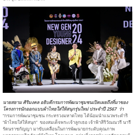
นายสยาม ศิริมงคล อธิบดีกรมการพัฒนาชุมชนเปิดเผยถึงที่มาของ
โครงการนักออกแบบผ้าไทยใส่ให้สนุกรุ่นใหม่ ประจำปี 2567 ว่า
“กรมการพัฒนาชุมชน กระทรวงมหาดไทย ได้น้อมนำแนวพระดำริ
“ผ้าไทยใส่ให้สนุก” ของสมเด็จพระเจ้าลูกเธอ เจ้าฟ้าสิริวัณณวรี นารี
รัตนราชกัญญา มาขับเคลื่อนในการพัฒนายกระดับคุณภาพ