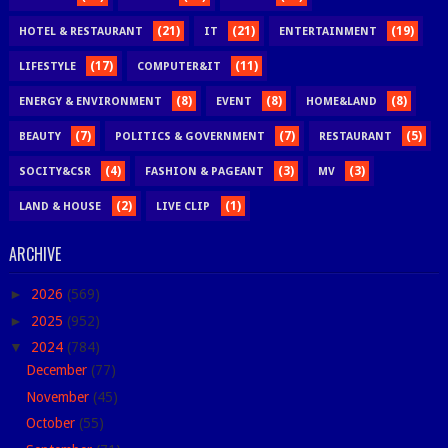
(21)
(21)
(19)
HOTEL & RESTAURANT
IT
ENTERTAINMENT
(17)
(11)
LIFESTYLE
COMPUTER&IT
(8)
(8)
(8)
ENERGY & ENVIRONMENT
EVENT
HOME&LAND
(7)
(7)
(5)
BEAUTY
POLITICS & GOVERNMENT
RESTAURANT
(4)
(3)
(3)
SOCITY&CSR
FASHION & PAGEANT
MV
(2)
(1)
LAND & HOUSE
LIVE CLIP
ARCHIVE
►
2026
(569)
►
2025
(952)
▼
2024
(784)
December
(77)
November
(45)
October
(55)