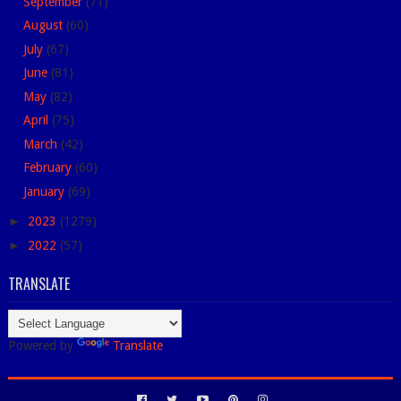
September
(71)
August
(60)
July
(67)
June
(81)
May
(82)
April
(75)
March
(42)
February
(60)
January
(69)
►
2023
(1279)
►
2022
(57)
TRANSLATE
Powered by
Translate