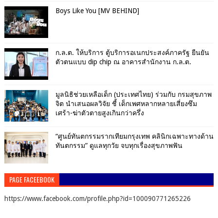
Boys Like You [MV BEHIND]
ก.ล.ต. ให้บริการ ตู้บริการอเนกประสงค์ภาครัฐ ยืนยัน
ตัวตนแบบ dip chip ณ อาคารสำนักงาน ก.ล.ต.
มูลนิธิช่วยเหลือเด็ก (ประเทศไทย) ร่วมกับ กรมสุขภาพ
จิต นำเสนอผลวิจัย ชี้ เด็กเพศหลากหลายเสี่ยงซึม
เศร้า-ฆ่าตัวตายสูงเกินกว่าครึ่ง
“ศูนย์ทันตกรรมรากเทียมกรุงเทพ คลินิกเฉพาะทางด้าน
ทันตกรรม” ดูแลทุกวัย จบทุกเรื่องสุขภาพฟัน
PAGE FACEEBOOK
https://www.facebook.com/profile.php?id=100090771265226