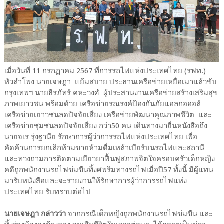
เมื่อวันที่ 11 กรกฏาคม 2567 ที่การรถไฟแห่งประเทศไทย (รฟท.)
หัวลำโพง นายเจษฎา แย้มสบาย ประธานเครือข่ายเหยื่อเมาแล้วขับ
กรุงเทพฯ นายธีรภัทร์ คหะวงศ์ ผู้ประสานงานเครือข่ายสร้างเสริมสุข
ภาพเยาวชน พร้อมด้วย เครือข่ายรณรงค์ป้องกันภัยแอลกอฮอล์
เครือข่ายเยาวชนลดปัจจัยเสี่ยง เครือข่ายพัฒนาคุณภาพชีวิต และ
เครือข่ายชุมชนลดปัจจัยเสี่ยง กว่า50 คน เดินทางมายื่นหนังสือถึง
นายจเร รุ่งฐานีย รักษาการผู้ว่าการรถไฟแห่งประเทศไทย เพื่อ
คัดค้านการยกเลิกห้ามขายห้ามดื่มเหล้าเบียร์บนรถไฟและสถานี
และทวงถามการติดตามเยียวยาฟื้นฟูสภาพจิตใจครอบครัวเด็กหญิง
คดีถูกพนักงานรถไฟข่มขืนทิ้งศพริมทางรถไฟเมื่อปี57 ทั้งนี้ มีผู้แทน
มารับหนังสือและจะรายงานให้รักษาการผู้ว่าการรถไฟแห่ง
ประเทศไทย รับทราบต่อไป
​นายเจษฎา กล่าวว่า
จากกรณีเด็กหญิงถูกพนักงานรถไฟข่มขืน และ