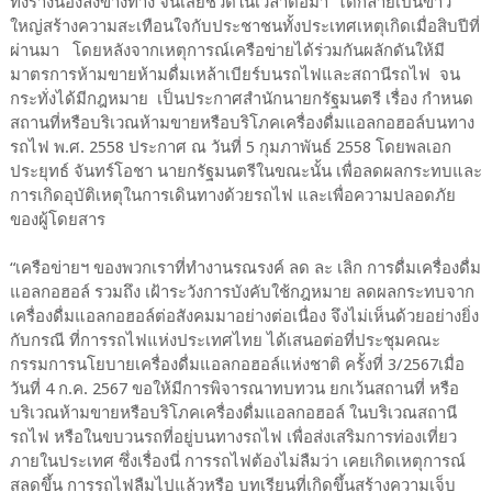
ทิ้งร่างน้องลงข้างทาง จนเสียชีวิตในเวลาต่อมา ได้กลายเป็นข่าว
ใหญ่สร้างความสะเทือนใจกับประชาชนทั้งประเทศเหตุเกิดเมื่อสิบปีที่
ผ่านมา โดยหลังจากเหตุการณ์เครือข่ายได้ร่วมกันผลักดันให้มี
มาตรการห้ามขายห้ามดื่มเหล้าเบียร์บนรถไฟและสถานีรถไฟ จน
กระทั่งได้มีกฎหมาย เป็นประกาศสำนักนายกรัฐมนตรี เรื่อง กำหนด
สถานที่หรือบริเวณห้ามขายหรือบริโภคเครื่องดื่มแอลกอฮอล์บนทาง
รถไฟ พ.ศ. 2558 ประกาศ ณ วันที่ 5 กุมภาพันธ์ 2558 โดยพลเอก
ประยุทธ์ จันทร์โอชา นายกรัฐมนตรีในขณะนั้น เพื่อลดผลกระทบและ
การเกิดอุบัติเหตุในการเดินทางด้วยรถไฟ และเพื่อความปลอดภัย
ของผู้โดยสาร
“เครือข่ายฯ ของพวกเราที่ทำงานรณรงค์ ลด ละ เลิก การดื่มเครื่องดื่ม
แอลกอฮอล์ รวมถึง เฝ้าระวังการบังคับใช้กฎหมาย ลดผลกระทบจาก
เครื่องดื่มแอลกอฮอล์ต่อสังคมมาอย่างต่อเนื่อง จึงไม่เห็นด้วยอย่างยิ่ง
กับกรณี ที่การรถไฟแห่งประเทศไทย ได้เสนอต่อที่ประชุมคณะ
กรรมการนโยบายเครื่องดื่มแอลกอฮอล์แห่งชาติ ครั้งที่ 3/2567เมื่อ
วันที่ 4 ก.ค. 2567 ขอให้มีการพิจารณาทบทวน ยกเว้นสถานที่ หรือ
บริเวณห้ามขายหรือบริโภคเครื่องดื่มแอลกอฮอล์ ในบริเวณสถานี
รถไฟ หรือในขบวนรถที่อยู่บนทางรถไฟ เพื่อส่งเสริมการท่องเที่ยว
ภายในประเทศ ซึ่งเรื่องนี่ การรถไฟต้องไม่ลืมว่า เคยเกิดเหตุการณ์
สลดขึ้น การรถไฟลืมไปแล้วหรือ บทเรียนที่เกิดขึ้นสร้างความเจ็บ