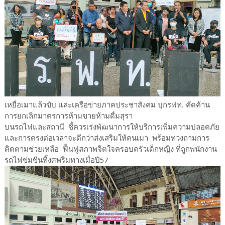
เหยื่อเมาแล้วขับ และเครือข่ายภาคประชาสังคม บุกรฟท. คัดค้าน
การยกเลิกมาตรการห้ามขายห้ามดื่มสุรา
บนรถไฟและสถานี ชี้ควรเร่งพัฒนาการให้บริการเพิ่มความปลอดภัย
และการตรงต่อเวลาจะดีกว่าส่งเสริมให้คนเมา พร้อมทวงถามการ
ติดตามช่วยเหลือ ฟื้นฟูสภาพจิตใจครอบครัวเด็กหญิง ที่ถูกพนักงาน
รถไฟข่มขืนทิ้งศพริมทางเมื่อปี57