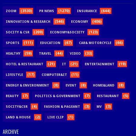
(3530)
(1270)
(644)
ZOOM
PR NEWS
INSURANCE
(546)
(406)
INNOVATION & RESEARCH
ECONOMY
(209)
(123)
SOCITY & CSR
ECONOMY&SOCIETY
(111)
(67)
(66)
SPORTS
EDUCATION
CAR& MOTORCYCLE
(59)
(44)
(33)
HEALTHY
TRAVEL
VIDEO
(21)
(21)
(19)
HOTEL & RESTAURANT
IT
ENTERTAINMENT
(17)
(11)
LIFESTYLE
COMPUTER&IT
(8)
(8)
(8)
ENERGY & ENVIRONMENT
EVENT
HOME&LAND
(7)
(7)
(5)
BEAUTY
POLITICS & GOVERNMENT
RESTAURANT
(4)
(3)
(3)
SOCITY&CSR
FASHION & PAGEANT
MV
(2)
(1)
LAND & HOUSE
LIVE CLIP
ARCHIVE