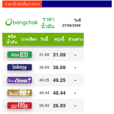
ราคาน้ำมันปั๊มบางจาก