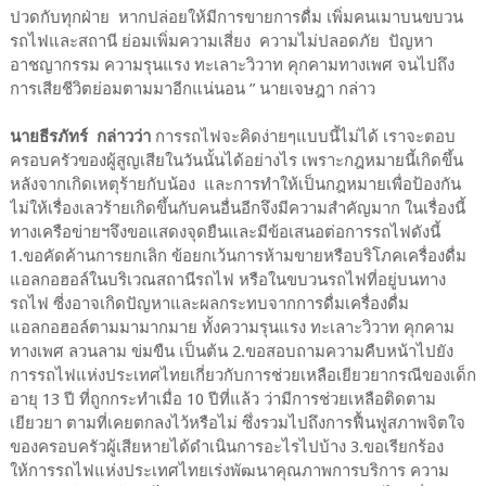
ปวดกับทุกฝ่าย หากปล่อยให้มีการขายการดื่ม เพิ่มคนเมาบนขบวน
รถไฟและสถานี ย่อมเพิ่มความเสี่ยง ความไม่ปลอดภัย ปัญหา
อาชญากรรม ความรุนแรง ทะเลาะวิวาท คุกคามทางเพศ จนไปถึง
การเสียชีวิตย่อมตามมาอีกแน่นอน ” นายเจษฎา กล่าว
นายธีรภัทร์ กล่าวว่า
การรถไฟจะคิดง่ายๆแบบนี้ไม่ได้ เราจะตอบ
ครอบครัวของผู้สูญเสียในวันนั้นได้อย่างไร เพราะกฎหมายนี้เกิดขึ้น
หลังจากเกิดเหตุร้ายกับน้อง และการทำให้เป็นกฎหมายเพื่อป้องกัน
ไม่ให้เรื่องเลวร้ายเกิดขึ้นกับคนอื่นอีกจึงมีความสำคัญมาก ในเรื่องนี้
ทางเครือข่ายฯจึงขอแสดงจุดยืนและมีข้อเสนอต่อการรถไฟดังนี้
1.ขอคัดค้านการยกเลิก ข้อยกเว้นการห้ามขายหรือบริโภคเครื่องดื่ม
แอลกอฮอล์ในบริเวณสถานีรถไฟ หรือในขบวนรถไฟที่อยู่บนทาง
รถไฟ ซี่งอาจเกิดปัญหาและผลกระทบจากการดื่มเครื่องดื่ม
แอลกอฮอล์ตามมามากมาย ทั้งความรุนแรง ทะเลาะวิวาท คุกคาม
ทางเพศ ลวนลาม ข่มขืน เป็นต้น 2.ขอสอบถามความคืบหน้าไปยัง
การรถไฟแห่งประเทศไทยเกี่ยวกับการช่วยเหลือเยียวยากรณีของเด็ก
อายุ 13 ปี ที่ถูกกระทำเมื่อ 10 ปีที่แล้ว ว่ามีการช่วยเหลือติดตาม
เยียวยา ตามที่เคยตกลงไว้หรือไม่ ซึ่งรวมไปถึงการฟื้นฟูสภาพจิตใจ
ของครอบครัวผู้เสียหายได้ดำเนินการอะไรไปบ้าง 3.ขอเรียกร้อง
ให้การรถไฟแห่งประเทศไทยเร่งพัฒนาคุณภาพการบริการ ความ