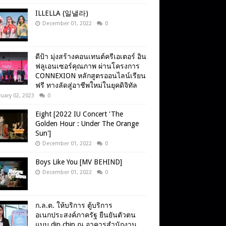
ILLELLA (일낼라)
December 01, 2022
0
ดีป้า มุ่งสร้างคอนเทนต์ครีเอเตอร์ อิน
ฟลูเอนเซอร์คุณภาพ ผ่านโครงการ
CONNEXION หลักสูตรออนไลน์เรียน
ฟรี ทางลัดสู่อาชีพใหม่ในยุคดิจิทัล
uary 02, 2023
0
Eight [2022 IU Concert 'The
Golden Hour : Under The Orange
Sun']
December 01, 2022
0
Boys Like You [MV BEHIND]
December 01, 2022
0
ก.ล.ต. ให้บริการ ตู้บริการ
อเนกประสงค์ภาครัฐ ยืนยันตัวตน
แบบ dip chip ณ อาคารสำนักงาน