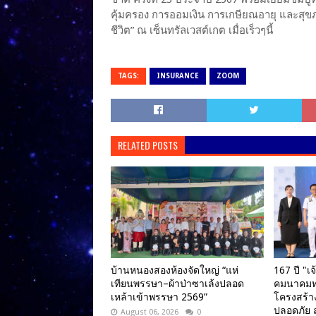
คุ้มครอง การออมเงิน การเกษียณอายุ และสุขภ
ชีวิต” ณ เซ็นทรัลเวสต์เกต เมื่อเร็วๆนี้
TAGS:
INSURANCE
ZOOM
RELATED POSTS
บ้านหนองสองห้องจัดใหญ่ “แห่
167 ปี "เจ
เทียนพรรษา–ผ้าป่าซาเล้งปลอด
คมนาคมทา
เหล้าเข้าพรรษา 2569”
โครงสร้า
ปลอดภัย 
August 06, 2026
0