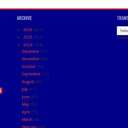
ARCHIVE
TRANS
►
2026
(567)
►
2025
(952)
Power
▼
2024
(784)
December
(77)
November
(45)
October
(55)
September
(71)
August
(60)
July
(67)
)
June
(81)
May
(82)
April
(75)
March
(42)
February
(60)