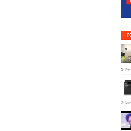
PO
Dec
Nov