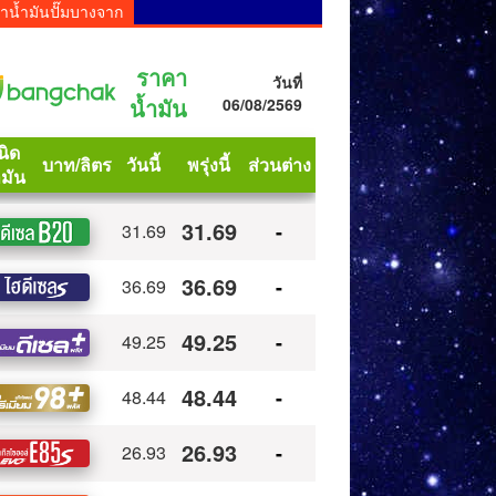
าน้ำมันปั๊มบางจาก