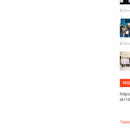
Nov
Nov
PAG
https
id=1
Tweet