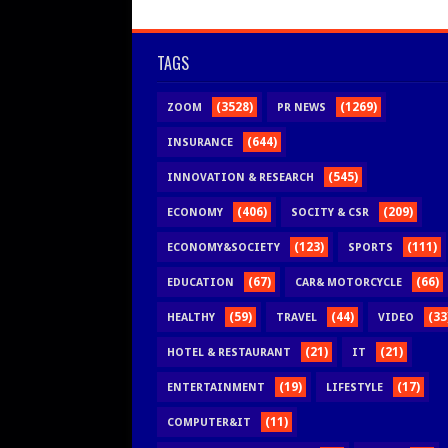
TAGS
(3528)
(1269)
ZOOM
PR NEWS
(644)
INSURANCE
(545)
INNOVATION & RESEARCH
(406)
(209)
ECONOMY
SOCITY & CSR
(123)
(111)
ECONOMY&SOCIETY
SPORTS
(67)
(66)
EDUCATION
CAR& MOTORCYCLE
(59)
(44)
(33
HEALTHY
TRAVEL
VIDEO
(21)
(21)
HOTEL & RESTAURANT
IT
(19)
(17)
ENTERTAINMENT
LIFESTYLE
(11)
COMPUTER&IT