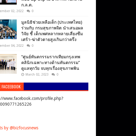
ก.ล.ต.
ember 02, 2022
0
มูลนิธิช่วยเหลือเด็ก (ประเทศไทย)
ร่วมกับ กรมสุขภาพจิต นำเสนอผล
วิจัย ชี้ เด็กเพศหลากหลายเสี่ยงซึม
เศร้า-ฆ่าตัวตายสูงเกินกว่าครึ่ง
ember 04, 2022
0
“ศูนย์ทันตกรรมรากเทียมกรุงเทพ
คลินิกเฉพาะทางด้านทันตกรรม”
ดูแลทุกวัย จบทุกเรื่องสุขภาพฟัน
March 02, 2023
0
E FACEEBOOK
://www.facebook.com/profile.php?
00090771265226
s by @bizfocusnews