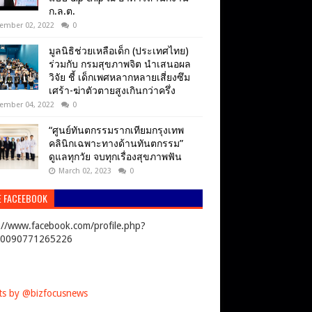
ก.ล.ต.
ember 02, 2022
0
มูลนิธิช่วยเหลือเด็ก (ประเทศไทย)
ร่วมกับ กรมสุขภาพจิต นำเสนอผล
วิจัย ชี้ เด็กเพศหลากหลายเสี่ยงซึม
เศร้า-ฆ่าตัวตายสูงเกินกว่าครึ่ง
ember 04, 2022
0
“ศูนย์ทันตกรรมรากเทียมกรุงเทพ
คลินิกเฉพาะทางด้านทันตกรรม”
ดูแลทุกวัย จบทุกเรื่องสุขภาพฟัน
March 02, 2023
0
E FACEEBOOK
://www.facebook.com/profile.php?
00090771265226
s by @bizfocusnews