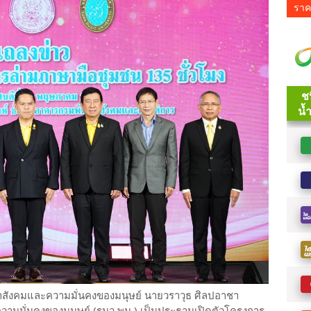
ราค
นาสังคมและความมั่นคงของมนุษย์ นายวราวุธ ศิลปอาชา