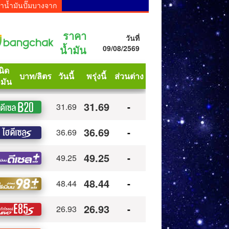
าน้ำมันปั๊มบางจาก