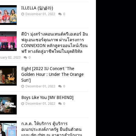
ILLELLA (일낼라)
December 01, 2022
0
ดีป้า มุ่งสร้างคอนเทนต์ครีเอเตอร์ อิน
ฟลูเอนเซอร์คุณภาพ ผ่านโครงการ
CONNEXION หลักสูตรออนไลน์เรียน
ฟรี ทางลัดสู่อาชีพใหม่ในยุคดิจิทัล
uary 02, 2023
0
Eight [2022 IU Concert 'The
Golden Hour : Under The Orange
Sun']
December 01, 2022
0
Boys Like You [MV BEHIND]
December 01, 2022
0
ก.ล.ต. ให้บริการ ตู้บริการ
อเนกประสงค์ภาครัฐ ยืนยันตัวตน
แบบ dip chip ณ อาคารสำนักงาน