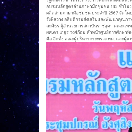
รัฐมนตรีว่าการกระทรวงการพัฒนาสังคมและคว
อบรมหลักสูตรล่ามภาษามือชุมชน 135 ชั่วโมง 
ผลิตล่ามภาษามือชุมชน ประจำปี 2567 จัดโด
รังษีสว่าง อธิบดีกรมส่งเสริมและพัฒนาคุณภา
ละศิธร ผู้อำนวยการสถาบันราชสุดา คณะแพท
ผศ.ดร.เกยูร วงศ์ก้อม หัวหน้าศูนย์การศึกษาพ
มือ อีกทั้ง คณะผู้บริหารกระทรวง พม. และผู้