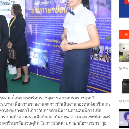
PO
Dec
า กรมสมเด็จพระเทพรัตนราชสุดาฯ สยามบรมราชกุมารี
Nov
ระบาท เพื่อถวายรายงานผลการดำเนินงานกองทุนส่งเสริมและ
านพระราชดำริเกี่ยวกับการดำเนินงานด้านคนพิการเพื่อ
การ รวมถึงความร่วมมือกับสถาบันราชสุดา คณะแพทย์ศาสตร์
หาวิทยาลัยสวนดุสิต ในการผลิตล่ามภาษามือ“ นายวราวุธ