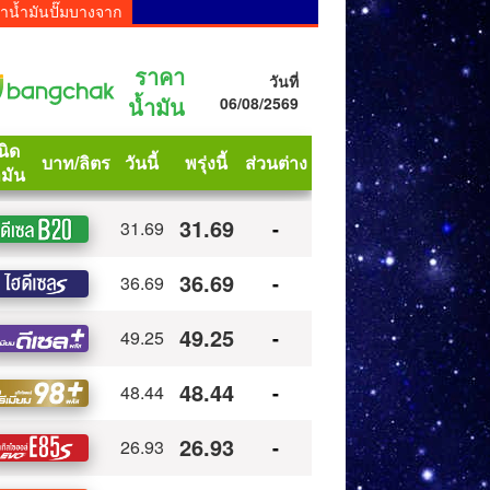
าน้ำมันปั๊มบางจาก