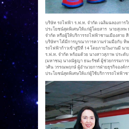
บริษัท รถไฟฟ้า ร.ฟ.ท. จำกัด เฉลิมฉลองการให้บ
ประโยชน์สุดพิเศษให้แก่ผู้โดยสาร นายสุเทพ พ
จำกัด หรือผู้ให้บริการรถไฟฟ้าชานเมืองสาย สีแ
บริษัทฯ ได้มีการบูรณาการความร่วมมือกับ ท
รถไฟฟ้าก้าวเข้าสู่ปีที่ 14 โดยภายในงานมี นา
ร.ฟ.ท. จำกัด พร้อมด้วย นางสาวสุภาพ ประดับ
(มหาชน) นางณัฐญา ธนะรัชต์ ผู้ช่วยกรรมการผ
วศิน วรรณพฤกษ์ ผู้อำนวยการฝ่ายธุรกิจองค์กร
ประโยชน์สุดพิเศษให้แก่ผู้ใช้บริการรถไฟฟ้า