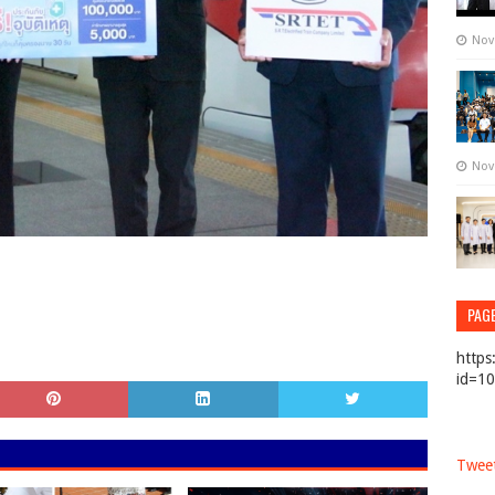
Nov
Nov
PAG
https
id=1
Tweet