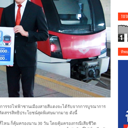
TOT
1
ทิพ
ู้ใช้บริการรถไฟฟ้าชานเมืองสายสีแดงจะได้รับจากการบูรณาการ
ัดสรรสิทธิประโยชน์สุดพิเศษมากมาย ดังนี้
ตุที่ไหน ก็คุ้มครองนาน 30 วัน โดยคุ้มครองกรณีเสียชีวิต