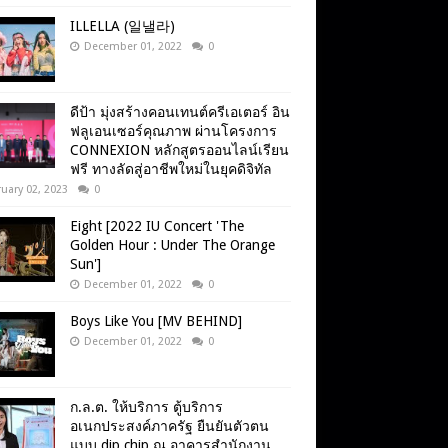
ILLELLA (일낼라)
December 01, 2022
0
ดีป้า มุ่งสร้างคอนเทนต์ครีเอเตอร์ อิน
ฟลูเอนเซอร์คุณภาพ ผ่านโครงการ
CONNEXION หลักสูตรออนไลน์เรียน
ฟรี ทางลัดสู่อาชีพใหม่ในยุคดิจิทัล
uary 02, 2023
0
Eight [2022 IU Concert 'The
Golden Hour : Under The Orange
Sun']
December 01, 2022
0
Boys Like You [MV BEHIND]
December 01, 2022
0
ก.ล.ต. ให้บริการ ตู้บริการ
อเนกประสงค์ภาครัฐ ยืนยันตัวตน
แบบ dip chip ณ อาคารสำนักงาน