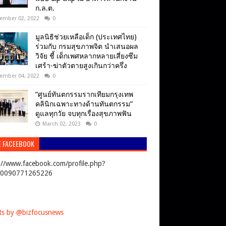
ก.ล.ต.
ember 02, 2022
0
มูลนิธิช่วยเหลือเด็ก (ประเทศไทย)
ร่วมกับ กรมสุขภาพจิต นำเสนอผล
วิจัย ชี้ เด็กเพศหลากหลายเสี่ยงซึม
เศร้า-ฆ่าตัวตายสูงเกินกว่าครึ่ง
ember 04, 2022
0
“ศูนย์ทันตกรรมรากเทียมกรุงเทพ
คลินิกเฉพาะทางด้านทันตกรรม”
ดูแลทุกวัย จบทุกเรื่องสุขภาพฟัน
March 02, 2023
0
E FACEEBOOK
://www.facebook.com/profile.php?
00090771265226
s by @bizfocusnews