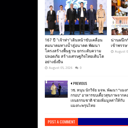
167 ปี "เจ้าท่า"เดินหน้าขับเคลื่อน
น่านผนึกก
คมนาคมทางน้ำสู่อนาคต พัฒนา
เข้าพรรษ
โครงสร้างพื้นฐาน ยกระดับความ
August 0
ปลอดภัย สร้างเศรษฐกิจไทยเติบโต
อย่างยั่งยืน
August 05, 2026
0
PREVIOUS
วช. หนุน นักวิจัย มจพ. พัฒนา “แมง
กรอบ” อาหารขบเคี้ยวสุขภาพจากค
เจนธรรมชาติ ช่วยเพิ่มมูลค่าให้กับ
แมงกะพรุนไทย
POST A COMMENT