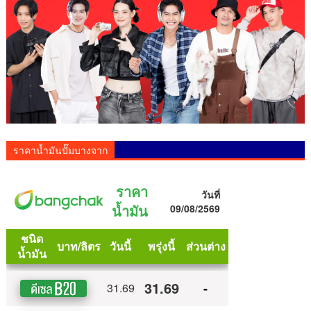
ราคาน้ำมันปั๊มบางจาก