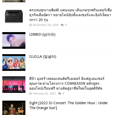
ครบจบทุกงานพิมพ์! แคนนอน เดินเกมรุกพรินเตอร์เพื่อ
ธุรกิจเต็มอัตรา ขยายไลน์อัปทั้งเลเซอร์และอิงก์เจ็ตมา
กกว่า 20 รุ่น
November 26, 2024
0
LIMBO! (넘어와)
ILLELLA (일낼라)
ดีป้า มุ่งสร้างคอนเทนต์ครีเอเตอร์ อินฟลูเอนเซอร์
คุณภาพ ผ่านโครงการ CONNEXION หลักสูตร
ออนไลน์เรียนฟรี ทางลัดสู่อาชีพใหม่ในยุคดิจิทัล
February 02, 2023
0
Eight [2022 IU Concert 'The Golden Hour : Under
The Orange Sun']