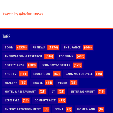
Tweets by @bizfocusnews
TAGS
(3534)
(1274)
(644)
ZOOM
PR NEWS
INSURANCE
(546)
(406)
INNOVATION & RESEARCH
ECONOMY
(209)
(123)
SOCITY & CSR
ECONOMY&SOCIETY
(111)
(67)
(66)
SPORTS
EDUCATION
CAR& MOTORCYCLE
(59)
(44)
(33)
HEALTHY
TRAVEL
VIDEO
(21)
(21)
(19)
HOTEL & RESTAURANT
IT
ENTERTAINMENT
(17)
(11)
LIFESTYLE
COMPUTER&IT
(8)
(8)
(8)
ENERGY & ENVIRONMENT
EVENT
HOME&LAND