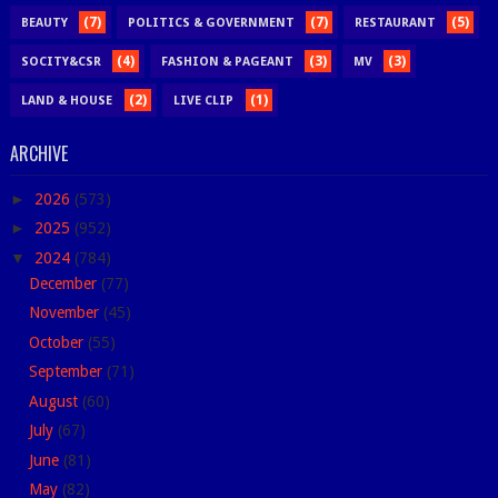
(7)
(7)
(5)
BEAUTY
POLITICS & GOVERNMENT
RESTAURANT
(4)
(3)
(3)
SOCITY&CSR
FASHION & PAGEANT
MV
(2)
(1)
LAND & HOUSE
LIVE CLIP
ARCHIVE
►
2026
(573)
►
2025
(952)
▼
2024
(784)
December
(77)
November
(45)
October
(55)
September
(71)
August
(60)
July
(67)
June
(81)
May
(82)