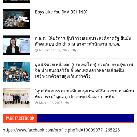
Boys Like You [MV BEHIND]
ก.ล.ต. ให้บริการ ตู้บริการอเนกประสงค์ภาครัฐ ยืนยัน
ตัวตนแบบ dip chip ณ อาคารสำนักงาน ก.ล.ต.
November 02, 2022
0
มูลนิธิช่วยเหลือเด็ก (ประเทศไทย) ร่วมกับ กรมสุขภาพ
จิต นำเสนอผลวิจัย ชี้ เด็กเพศหลากหลายเสี่ยงซึม
เศร้า-ฆ่าตัวตายสูงเกินกว่าครึ่ง
“ศูนย์ทันตกรรมรากเทียมกรุงเทพ คลินิกเฉพาะทางด้าน
ทันตกรรม” ดูแลทุกวัย จบทุกเรื่องสุขภาพฟัน
March 02, 2023
0
PAGE FACEEBOOK
https://www.facebook.com/profile.php?id=100090771265226