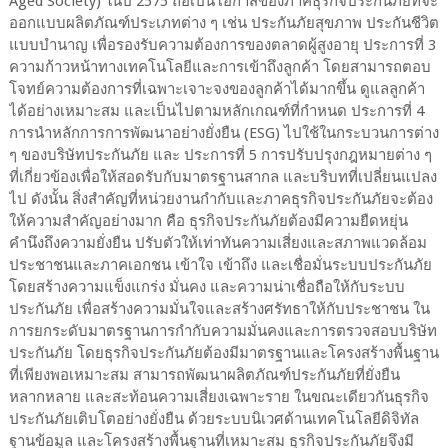
Aged Society) ในปี 2575 ถือเป็นโอกาสของภาคธุรกิจประกันภัยที่จะ
ออกแบบผลิตภัณฑ์ประเภทต่าง ๆ เช่น ประกันภัยสุขภาพ ประกันชีวิต
แบบบำนาญ เพื่อรองรับความต้องการของตลาดผู้สูงอายุ ประการที่ 3
ความก้าวหน้าทางเทคโนโลยีและการเข้าถึงลูกค้า โดยสามารถตอบ
โจทย์ความต้องการที่เฉพาะเจาะจงของลูกค้าได้มากขึ้น ดูแลลูกค้า
ได้อย่างเหมาะสม และเป็นไปตามหลักเกณฑ์ที่กำหนด ประการที่ 4
การนำหลักการการพัฒนาอย่างยั่งยืน (ESG) ไปใช้ในกระบวนการต่าง
ๆ ของบริษัทประกันภัย และ ประการที่ 5 การปรับปรุงกฎหมายต่าง ๆ
ที่เกี่ยวข้องเพื่อให้สอดรับกับมาตรฐานสากล และบริบทที่เปลี่ยนแปลง
ไป ดังนั้น สิ่งสำคัญที่หน่วยงานกำกับและภาคธุรกิจประกันภัยจะต้อง
ให้ความสำคัญอย่างมาก คือ ธุรกิจประกันภัยต้องมีความยืดหยุ่น
คำนึงถึงความยั่งยืน ปรับตัวให้เท่าทันความเสี่ยงและสภาพแวดล้อม
ประชาชนและภาคเอกชน เข้าใจ เข้าถึง และเชื่อมั่นระบบประกันภัย
โดยสร้างความแข็งแกร่ง มั่นคง และความน่าเชื่อถือให้กับระบบ
ประกันภัย เพื่อสร้างความมั่นใจและสร้างศรัทธาให้กับประชาชน ใน
การยกระดับมาตรฐานการกำกับความมั่นคงและการตรวจสอบบริษัท
ประกันภัย โดยธุรกิจประกันภัยต้องมีมาตรฐานและโครงสร้างพื้นฐาน
ที่เพียงพอเหมาะสม สามารถพัฒนาผลิตภัณฑ์ประกันภัยที่ยั่งยืน
หลากหลาย และสะท้อนความเสี่ยงเฉพาะราย ในขณะเดียวกันธุรกิจ
ประกันภัยเติบโตอย่างยั่งยืน ด้วยระบบนิเวศด้านเทคโนโลยีดิจิทัล
ฐานข้อมูล และโครงสร้างพื้นฐานที่เหมาะสม ธุรกิจประกันภัยจึงมี