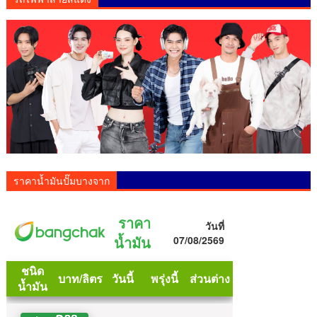
ราคาน้ำมันปั๊มบางจาก