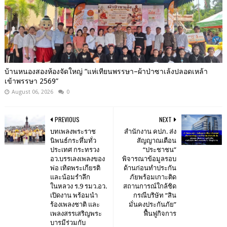
บ้านหนองสองห้องจัดใหญ่ “แห่เทียนพรรษา–ผ้าป่าซาเล้งปลอดเหล้า
เข้าพรรษา 2569”
August 06, 2026
0
PREVIOUS
NEXT
บทเพลงพระราช
สำนักงาน คปภ. ส่ง
นิพนธ์กระหึ่มทั่ว
สัญญาณเตือน
ประเทศ กระทรวง
“ประชาชน”
อว.บรรเลงเพลงของ
พิจารณาข้อมูลรอบ
พ่อ เทิดพระเกียรติ
ด้านก่อนทำประกัน
และน้อมรำลึก
ภัยพร้อมเกาะติด
ในหลวง ร.9 รมว.อว.
สถานการณ์ใกล้ชิด
เปิดงาน พร้อมนำ
กรณีบริษัท “สิน
ร้องเพลงชาติ และ
มั่นคงประกันภัย”
เพลงสรรเสริญพระ
ฟื้นฟูกิจการ
บารมีร่วมกับ