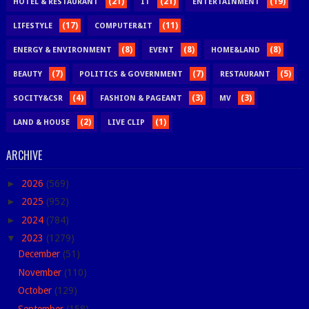
(21)
(21)
(19)
HOTEL & RESTAURANT
IT
ENTERTAINMENT
(17)
(11)
LIFESTYLE
COMPUTER&IT
(8)
(8)
(8)
ENERGY & ENVIRONMENT
EVENT
HOME&LAND
(7)
(7)
(5)
BEAUTY
POLITICS & GOVERNMENT
RESTAURANT
(4)
(3)
(3)
SOCITY&CSR
FASHION & PAGEANT
MV
(2)
(1)
LAND & HOUSE
LIVE CLIP
ARCHIVE
►
2026
(569)
►
2025
(952)
►
2024
(784)
▼
2023
(1279)
December
(51)
November
(110)
October
(129)
September
(158)