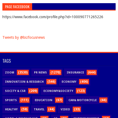
PAGE FACEEBOOK
https://www.facebook.com/profile.php?id=100090771265226
Tweets by @bizfocusnews
TAGS
(3530)
(1270)
(644)
ZOOM
PR NEWS
INSURANCE
(546)
(406)
INNOVATION & RESEARCH
ECONOMY
(209)
(123)
SOCITY & CSR
ECONOMY&SOCIETY
(111)
(67)
(66)
SPORTS
EDUCATION
CAR& MOTORCYCLE
(59)
(44)
(33)
HEALTHY
TRAVEL
VIDEO