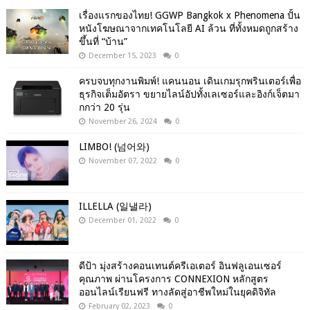
เรื่องแรกของไทย! GGWP Bangkok x Phenomena ปั้น
หนังโฆษณาจากเทคโนโลยี AI ล้วน ที่ทั้งหมดถูกสร้าง
ขึ้นที่ “บ้าน”
December 15, 2023
0
ครบจบทุกงานพิมพ์! แคนนอน เดินเกมรุกพรินเตอร์เพื่อ
ธุรกิจเต็มอัตรา ขยายไลน์อัปทั้งเลเซอร์และอิงก์เจ็ตมา
กกว่า 20 รุ่น
November 26, 2024
0
LIMBO! (넘어와)
November 07, 2022
0
ILLELLA (일낼라)
December 01, 2022
0
ดีป้า มุ่งสร้างคอนเทนต์ครีเอเตอร์ อินฟลูเอนเซอร์
คุณภาพ ผ่านโครงการ CONNEXION หลักสูตร
ออนไลน์เรียนฟรี ทางลัดสู่อาชีพใหม่ในยุคดิจิทัล
February 02, 2023
0