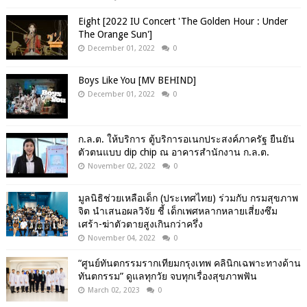
Eight [2022 IU Concert 'The Golden Hour : Under
The Orange Sun']
December 01, 2022
0
Boys Like You [MV BEHIND]
December 01, 2022
0
ก.ล.ต. ให้บริการ ตู้บริการอเนกประสงค์ภาครัฐ ยืนยัน
ตัวตนแบบ dip chip ณ อาคารสำนักงาน ก.ล.ต.
November 02, 2022
0
มูลนิธิช่วยเหลือเด็ก (ประเทศไทย) ร่วมกับ กรมสุขภาพ
จิต นำเสนอผลวิจัย ชี้ เด็กเพศหลากหลายเสี่ยงซึม
เศร้า-ฆ่าตัวตายสูงเกินกว่าครึ่ง
November 04, 2022
0
“ศูนย์ทันตกรรมรากเทียมกรุงเทพ คลินิกเฉพาะทางด้าน
ทันตกรรม” ดูแลทุกวัย จบทุกเรื่องสุขภาพฟัน
March 02, 2023
0