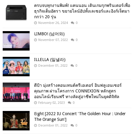
ครบจบทุกงานพิมพ์! แคนนอน เดินเกมรุกพรินเตอร์เพื่อ
ธุรกิจเต็มอัตรา ขยายไลน์อัปทั้งเลเซอร์และอิงก์เจ็ตมา
กกว่า 20 รุ่น
November 26, 2024
0
LIMBO! (넘어와)
November 07, 2022
0
ILLELLA (일낼라)
December 01, 2022
0
ดีป้า มุ่งสร้างคอนเทนต์ครีเอเตอร์ อินฟลูเอนเซอร์
คุณภาพ ผ่านโครงการ CONNEXION หลักสูตร
ออนไลน์เรียนฟรี ทางลัดสู่อาชีพใหม่ในยุคดิจิทัล
February 02, 2023
0
Eight [2022 IU Concert 'The Golden Hour : Under
The Orange Sun']
December 01, 2022
0