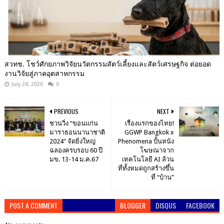
สวทช. โชว์ศักยภาพวิจัยนวัตกรรมสัตว์เลี้ยงและสัตว์เศรษฐกิจ ต่อยอด
งานวิจัยสู่ภาคอุตสาหกรรม
July 28, 2026
0
PREVIOUS
NEXT
ชวนวิ่ง “ขอนแก่น
เรื่องแรกของไทย!
มาราธอนนานาชาติ
GGWP Bangkok x
2024” จัดยิ่งใหญ่
Phenomena ปั้นหนัง
ฉลองครบรอบ 60 ปี
โฆษณาจาก
มข. 13-14 ม.ค.67
เทคโนโลยี AI ล้วน
ที่ทั้งหมดถูกสร้างขึ้น
ที่ “บ้าน”
POST A COMMENT
BLOGGER
DISQUS
FACEBOOK