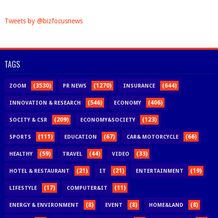
Tweets by @bizfocusnews
TAGS
(3530)
(1270)
(644)
ZOOM
PR NEWS
INSURANCE
(546)
(406)
INNOVATION & RESEARCH
ECONOMY
(209)
(123)
SOCITY & CSR
ECONOMY&SOCIETY
(111)
(67)
(66)
SPORTS
EDUCATION
CAR& MOTORCYCLE
(59)
(44)
(33)
HEALTHY
TRAVEL
VIDEO
(21)
(21)
(19)
HOTEL & RESTAURANT
IT
ENTERTAINMENT
(17)
(11)
LIFESTYLE
COMPUTER&IT
(8)
(8)
(8)
ENERGY & ENVIRONMENT
EVENT
HOME&LAND