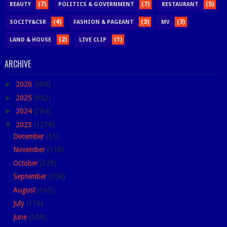
(7)
(7)
(5)
BEAUTY
POLITICS & GOVERNMENT
RESTAURANT
(4)
(3)
(3)
SOCITY&CSR
FASHION & PAGEANT
MV
(2)
(1)
LAND & HOUSE
LIVE CLIP
ARCHIVE
►
2026
(569)
►
2025
(952)
►
2024
(784)
▼
2023
(1279)
December
(51)
November
(110)
October
(129)
September
(158)
August
(163)
July
(110)
June
(104)