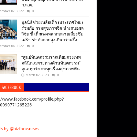
ก.ล.ต.
ember 02, 2022
0
มูลนิธิช่วยเหลือเด็ก (ประเทศไทย)
ร่วมกับ กรมสุขภาพจิต นำเสนอผล
วิจัย ชี้ เด็กเพศหลากหลายเสี่ยงซึม
เศร้า-ฆ่าตัวตายสูงเกินกว่าครึ่ง
ember 04, 2022
0
“ศูนย์ทันตกรรมรากเทียมกรุงเทพ
คลินิกเฉพาะทางด้านทันตกรรม”
ดูแลทุกวัย จบทุกเรื่องสุขภาพฟัน
March 02, 2023
0
E FACEEBOOK
://www.facebook.com/profile.php?
00090771265226
s by @bizfocusnews