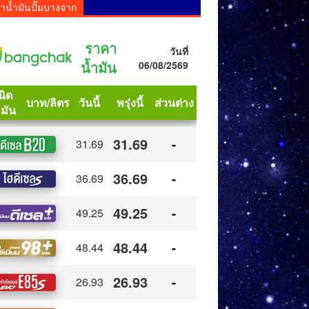
าน้ำมันปั๊มบางจาก