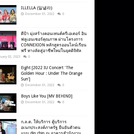
ILLELLA (일낼라)
December 01, 2022
0
ดีป้า มุ่งสร้างคอนเทนต์ครีเอเตอร์ อิน
ฟลูเอนเซอร์คุณภาพ ผ่านโครงการ
CONNEXION หลักสูตรออนไลน์เรียน
ฟรี ทางลัดสู่อาชีพใหม่ในยุคดิจิทัล
uary 02, 2023
0
Eight [2022 IU Concert 'The
Golden Hour : Under The Orange
Sun']
December 01, 2022
0
Boys Like You [MV BEHIND]
December 01, 2022
0
ก.ล.ต. ให้บริการ ตู้บริการ
อเนกประสงค์ภาครัฐ ยืนยันตัวตน
แบบ dip chip ณ อาคารสำนักงาน