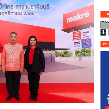
TOT
1
ทิพ