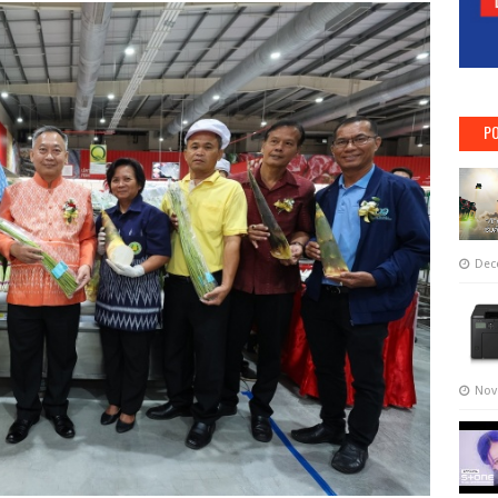
PO
Dec
Nov