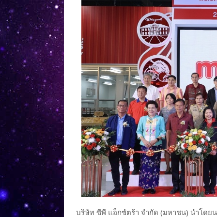
บริษัท ซีพี แอ็กซ์ตร้า จำกัด (มหาชน) นำโดยน