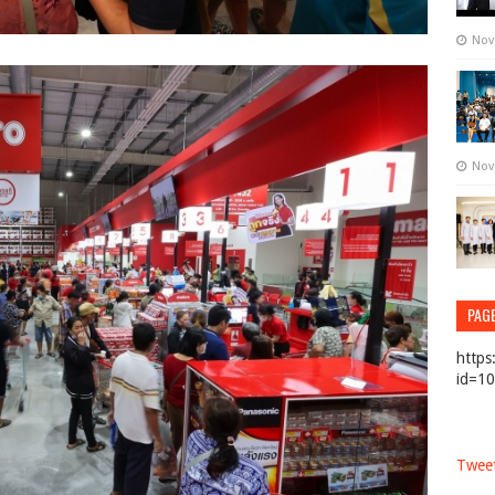
Nov
Nov
PAG
https
id=1
Tweet