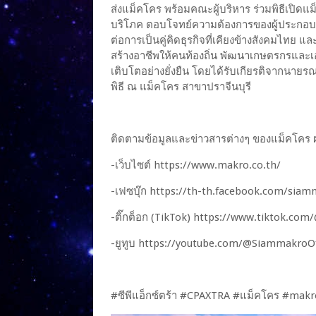
ส่งแม็คโคร พร้อมคณะผู้บริหาร ร่วมพิธีเปิดแ
บริโภค ตอบโจทย์ความต้องการของผู้ประกอบการ
ต่อการเป็นคู่คิดธุรกิจที่เคียงข้างสังคมไท
สร้างอาชีพให้คนท้องถิ่น พัฒนาเกษตรกรและเอ
เติบโตอย่างยั่งยืน โดยได้รับเกียรติจากนายร
พิธี ณ แม็คโคร สาขาปราจีนบุรี
ติดตามข้อมูลและข่าวสารต่างๆ ของแม็คโคร ผ่
-เว็บไซต์ https://www.makro.co.th/
-เฟซบุ๊ก https://th-th.facebook.com/sia
-ติ๊กต็อก (TikTok) https://www.tiktok.co
-ยูทูบ https://youtube.com/@SiammakroOff
#ซีพีแอ็กซ์ตร้า #CPAXTRA #แม็คโคร #makro