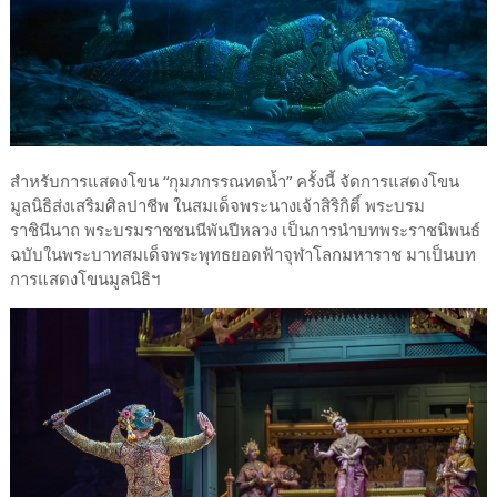
สำหรับการแสดงโขน “กุมภกรรณทดน้ำ” ครั้งนี้ จัดการแสดงโขน
มูลนิธิส่งเสริมศิลปาชีพ ในสมเด็จพระนางเจ้าสิริกิติ์ พระบรม
ราชินีนาถ พระบรมราชชนนีพันปีหลวง เป็นการนำบทพระราชนิพนธ์
ฉบับในพระบาทสมเด็จพระพุทธยอดฟ้าจุฬาโลกมหาราช มาเป็นบท
การแสดงโขนมูลนิธิฯ