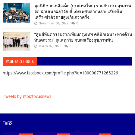
มูลนิธิช่วยเหลือเด็ก (ประเทศไทย) ร่วมกับ กรมสุขภาพ
จิต นำเสนอผลวิจัย ชี้ เด็กเพศหลากหลายเสี่ยงซึม
เศร้า-ฆ่าตัวตายสูงเกินกว่าครึ่ง
November 04, 2022
0
“ศูนย์ทันตกรรมรากเทียมกรุงเทพ คลินิกเฉพาะทางด้าน
ทันตกรรม” ดูแลทุกวัย จบทุกเรื่องสุขภาพฟัน
March 02, 2023
0
PAGE FACEEBOOK
https://www.facebook.com/profile.php?id=100090771265226
Tweets by @bizfocusnews
TAGS