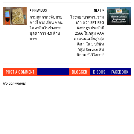
PREVIOUS
NEXT
กรมศุลกากรจับชาย
โรงพยาบาลพระราม
ชาวไอวอเรียน ซ่อน
เก้า คว้า SET ESG
โคคาอีนในร่างกาย
Ratings ประจำปี
มูลค่ากว่า 4.9 ล้าน
2566 ในกลุ่ม AAA
บาท
คะแนนเฉลี่ยสูงสุด
ติด 1 ใน 5 บริษัท
กลุ่ม Service สม
นิยาม “ไว้ใจเรา”
POST A COMMENT
BLOGGER
DISQUS
FACEBOOK
No comments