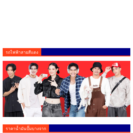
รถไฟฟ้าสายสีแดง
ราคาน้ำมันปั๊มบางจาก