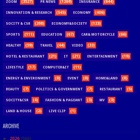
(3527)
(1269)
(644)
ZOOM
PR NEWS
INSURANCE
(545)
(406)
INNOVATION & RESEARCH
ECONOMY
(208)
(123)
SOCITY & CSR
ECONOMY&SOCIETY
(111)
(67)
(66)
SPORTS
EDUCATION
CAR& MOTORCYCLE
(59)
(44)
(33)
HEALTHY
TRAVEL
VIDEO
(21)
(21)
(19)
HOTEL & RESTAURANT
IT
ENTERTAINMENT
(17)
(11)
LIFESTYLE
COMPUTER&IT
(8)
(8)
(8)
ENERGY & ENVIRONMENT
EVENT
HOME&LAND
(7)
(7)
(5)
BEAUTY
POLITICS & GOVERNMENT
RESTAURANT
(4)
(3)
(3)
SOCITY&CSR
FASHION & PAGEANT
MV
(2)
(1)
LAND & HOUSE
LIVE CLIP
ARCHIVE
►
2026
(566)