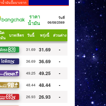
าน้ำมันปั๊มบางจาก