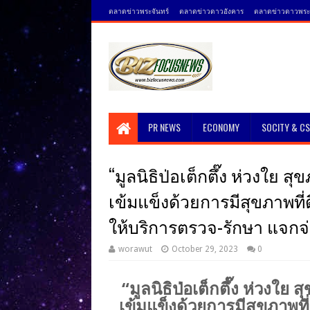
ตลาดข่าวพระจันทร์
ตลาดข่าวดาวอังคาร
ตลาดข่าวดาวพระศ
PR NEWS
ECONOMY
SOCITY & C
“มูลนิธิป่อเต็กตึ๊ง ห่วงใย
เข้มแข็งด้วยการมีสุขภาพที
ให้บริการตรวจ-รักษา แจก
worawut
October 29, 2023
0
“มูลนิธิป่อเต็กตึ๊ง ห่วงใ
เข้มแข็งด้วยการมีสุขภาพที