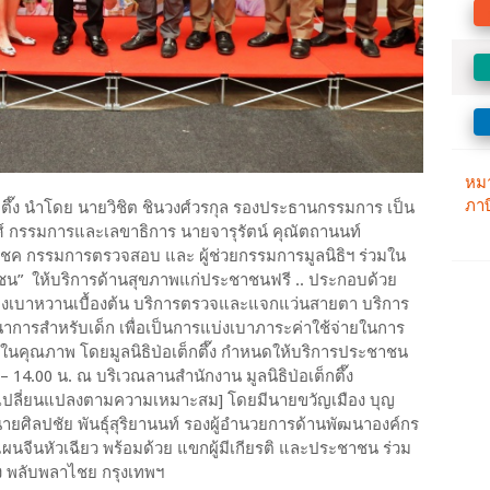
อเต็กตึ๊ง นำโดย นายวิชิต ชินวงศ์วรกุล รองประธานกรรมการ เป็น
ศ์ กรรมการและเลขาธิการ นายจารุรัตน์ คุณัตถานนท์
ค กรรมการตรวจสอบ และ ผู้ช่วยกรรมการมูลนิธิฯ ร่วมใน
ชุมชน” ให้บริการด้านสุขภาพแก่ประชาชนฟรี .. ประกอบด้วย
รองเบาหวานเบื้องต้น บริการตรวจและแจกแว่นสายตา บริการ
การสำหรับเด็ก เพื่อเป็นการแบ่งเบาภาระค่าใช้จ่ายในการ
นคุณภาพ โดยมูลนิธิป่อเต็กตึ๊ง กำหนดให้บริการประชาชน
– 14.00 น. ณ บริเวณลานสำนักงาน มูลนิธิป่อเต็กตึ๊ง
รเปลี่ยนแปลงตามความเหมาะสม] โดยมีนายขวัญเมือง บุญ
ายศิลปชัย พันธุ์สุริยานนท์ รองผู้อำนวยการด้านพัฒนาองค์กร
ีนหัวเฉียว พร้อมด้วย แขกผู้มีเกียรติ และประชาชน ร่วม
ึ๊ง พลับพลาไชย กรุงเทพฯ