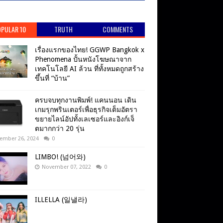
PULAR 10
TRUTH
COMMENTS
เรื่องแรกของไทย! GGWP Bangkok x
Phenomena ปั้นหนังโฆษณาจาก
เทคโนโลยี AI ล้วน ที่ทั้งหมดถูกสร้าง
ขึ้นที่ “บ้าน”
ครบจบทุกงานพิมพ์! แคนนอน เดิน
เกมรุกพรินเตอร์เพื่อธุรกิจเต็มอัตรา
ขยายไลน์อัปทั้งเลเซอร์และอิงก์เจ็
ตมากกว่า 20 รุ่น
ember 26, 2024
0
LIMBO! (넘어와)
November 07, 2022
0
ILLELLA (일낼라)