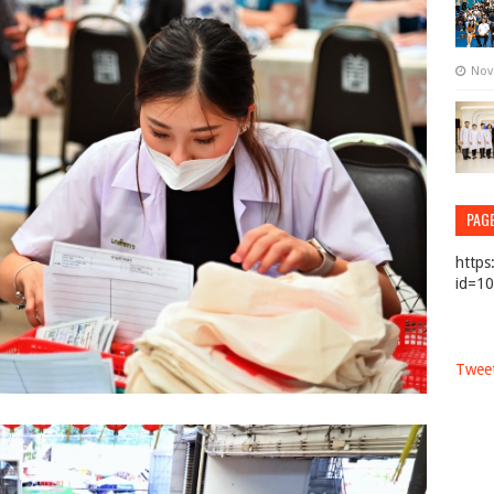
Nov
PAG
https
id=1
Tweet