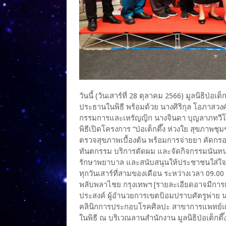
วันนี้ (วันเสาร์ที่ 28 ตุลาคม 2566) มูลนิธิป่
ประธานในพิธี พร้อมด้วย นางศิริกุล โอภาสวง
กรรมการและเหรัญญิก นางจินดา บุญลาภทวีโช
พิธีเปิดโครงการ “ป่อเต็กตึ๊ง ห่วงใย สุขภาพ
ตรวจสุขภาพเบื้องต้น พร้อมการจ่ายยา คัดก
ทันตกรรม บริการตัดผม และจัดกิจกรรมนันทนา
รักษาพยาบาล และสนับสนุนให้ประชาชนใส่ใจใ
ทุกวันเสาร์ที่สามของเดือน ระหว่างเวลา 09.00 
พลับพลาไชย กรุงเทพฯ [รายละเอียดอาจมีกา
ประสงค์ ผู้อำนวยการเขตป้อมปราบศัตรูพ่าย น
คลินิกการประกอบโรคศิลปะ สาขาการแพทย์แผนจ
ในพิธี ณ บริเวณลานสำนักงาน มูลนิธิป่อเต็กต