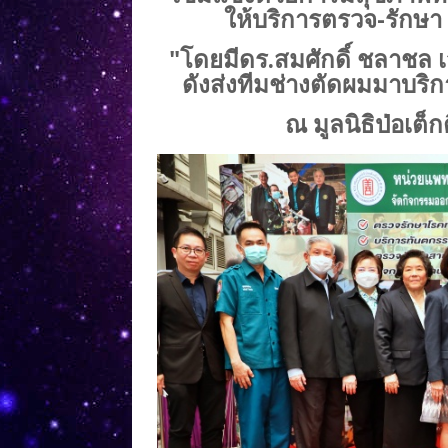
ให้บริการตรวจ-รักษ
"โดยมีดร.สมศักดิ์ ชลาชล 
ดังส่งทีมช่างตัดผมมาบริ
ณ มูลนิธิป่อเต็