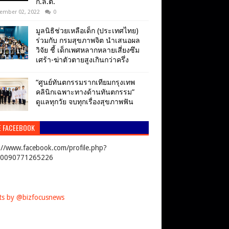
ก.ล.ต.
ember 02, 2022
0
มูลนิธิช่วยเหลือเด็ก (ประเทศไทย)
ร่วมกับ กรมสุขภาพจิต นำเสนอผล
วิจัย ชี้ เด็กเพศหลากหลายเสี่ยงซึม
เศร้า-ฆ่าตัวตายสูงเกินกว่าครึ่ง
“ศูนย์ทันตกรรมรากเทียมกรุงเทพ
คลินิกเฉพาะทางด้านทันตกรรม”
ดูแลทุกวัย จบทุกเรื่องสุขภาพฟัน
E FACEEBOOK
://www.facebook.com/profile.php?
00090771265226
s by @bizfocusnews