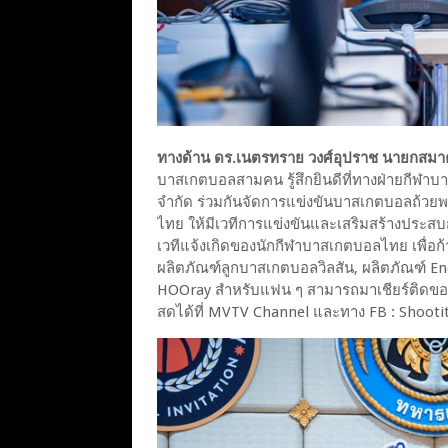
ทางด้าน ดร.เนตรทราย วงศ์อุปราช นายกสม
บาสเกตบอลสามคน รู้สึกยินดีที่ทางฝ่ายกีฬาบา
จำกัด ร่วมกันจัดการแข่งขันบาสเกตบอลถ้วยพ
ไทย ให้มีเวทีการแข่งขันและเสริมสร้างประสบก
เวทีแจ้งเกิดของนักกีฬาบาสเกตบอลไทย เพื่อก้
ผลิตภัณฑ์ลูกบาสเกตบอลวิลสัน, ผลิตภัณฑ์ En
HOOray สำหรับแฟน ๆ สามารถมาเชียร์ติดขอบ
สดได้ที่ MVTV Channel และทาง FB : Shooti