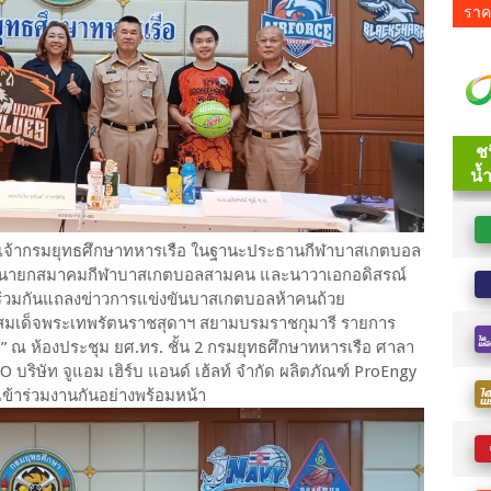
ราค
รกิจ เจ้ากรมยุทธศึกษาทหารเรือ ในฐานะประธานกีฬาบาสเกตบอล
ราช นายกสมาคมกีฬาบาสเกตบอลสามคน และนาวาเอกอดิสรณ์
อ ร่วมกันแถลงข่าวการแข่งขันบาสเกตบอลห้าคนถ้วย
สมเด็จพระเทพรัตนราชสุดาฯ สยามบรมราชกุมารี รายการ
3” ณ ห้องประชุม ยศ.ทร. ชั้น 2 กรมยุทธศึกษาทหารเรือ ศาลา
บริษัท จูแอม เฮิร์บ แอนด์ เฮ้ลท์ จำกัด ผลิตภัณฑ์ ProEngy
มเข้าร่วมงานกันอย่างพร้อมหน้า