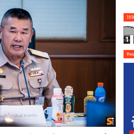
TOT
1
ทิพ