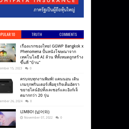
PULAR 10
TRUTH
COMMENTS
เรื่องแรกของไทย! GGWP Bangkok x
Phenomena ปั้นหนังโฆษณาจาก
เทคโนโลยี AI ล้วน ที่ทั้งหมดถูกสร้าง
ขึ้นที่ “บ้าน”
ember 15, 2023
0
ครบจบทุกงานพิมพ์! แคนนอน เดิน
เกมรุกพรินเตอร์เพื่อธุรกิจเต็มอัตรา
ขยายไลน์อัปทั้งเลเซอร์และอิงก์เจ็
ตมากกว่า 20 รุ่น
ember 26, 2024
0
LIMBO! (넘어와)
November 07, 2022
0