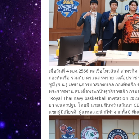
เมื่อวันที่ 4 ต.ค.2566 พลเรือโทวสันต์ สาท
กองทัพเรือ ร่วมกับ ดร.เนตรทราย วงศ์อุป
ชูมี (ร.น.) เลขานุการบาสเกตบอล กองทัพเรื
พระราชทาน สมเด็จพระกนิษฐาธิราชเจ้า กรม
“Royal Thai navy basketball invitation 202
ยา จ.นครปฐม โดยมี นายเมฆินทร์ เสวันนา CEO 
แขกผู้มีเกียรติ ผู้แทนและนักกีฬาจากทั้ง 8 ที