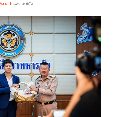
.co.th
และ เฟสบุ๊ค