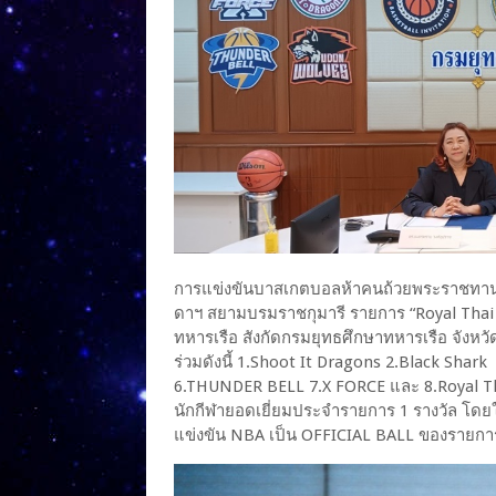
การแข่งขันบาสเกตบอลห้าคนถ้วยพระราชทาน 
ดาฯ สยามบรมราชกุมารี รายการ “Royal Thai n
ทหารเรือ สังกัดกรมยุทธศึกษาทหารเรือ จังหวัดชล
ร่วมดังนี้ 1.Shoot It Dragons 2.Black Sha
6.THUNDER BELL 7.X FORCE และ 8.Royal Tha
นักกีฬายอดเยี่ยมประจำรายการ 1 รางวัล โดย
แข่งขัน NBA เป็น OFFICIAL BALL ของรายกา