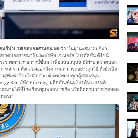
าคมกีฬาบาสเกตบอลสามคน เผยว่า
“ในฐานะสมาคมกีฬา
สเกตบอลราชนาวี และบริษัท เจเนอรัล โปรดัคชั่น ดีไซน์
ระราชทานรายการนี้ขึ้นมา เพื่อสนับสนุนนักกีฬาบาสเกตบอล
ารณ์ รวมทั้งแสดงออกถึงความสามารถอย่างถูกวิธี ทั้งยังเป็น
าวสู่ทีมชาติต่อไปอีกด้วย ต้องขอขอบคุณผู้สนับสนุน
ergy Bar ยี่ห้อ ProEngy, ผลิตภัณฑ์นมโปรตีน แบรนด์
สนามได้ที่โรงเรียนชุมพลทหารเรือ หรือติดตามการถ่ายทอด
tnews”