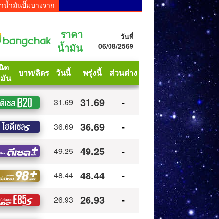
าน้ำมันปั๊มบางจาก