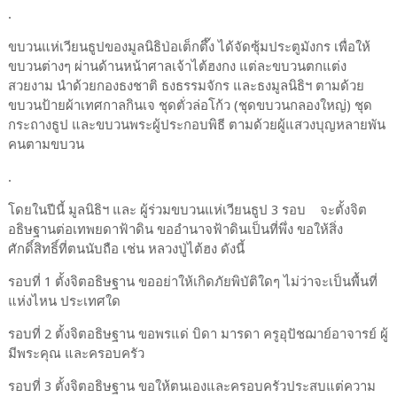
.
ขบวนแห่เวียนธูปของมูลนิธิป่อเต็กตึ๊ง ได้จัดซุ้มประตูมังกร เพื่อให้
ขบวนต่างๆ ผ่านด้านหน้าศาลเจ้าไต้ฮงกง แต่ละขบวนตกแต่ง
สวยงาม นำด้วยกองธงชาติ ธงธรรมจักร และธงมูลนิธิฯ ตามด้วย
ขบวนป้ายผ้าเทศกาลกินเจ ชุดตั่วล่อโก้ว (ชุดขบวนกลองใหญ่) ชุด
กระถางธูป และขบวนพระผู้ประกอบพิธี ตามด้วยผู้แสวงบุญหลายพัน
คนตามขบวน
.
โดยในปีนี้ มูลนิธิฯ และ ผู้ร่วมขบวนแห่เวียนธูป 3 รอบ จะตั้งจิต
อธิษฐานต่อเทพยดาฟ้าดิน ขออำนาจฟ้าดินเป็นที่พึ่ง ขอให้สิ่ง
ศักดิ์สิทธิ์ที่ตนนับถือ เช่น หลวงปู่ไต้ฮง ดังนี้
รอบที่ 1 ตั้งจิตอธิษฐาน ขออย่าให้เกิดภัยพิบัติใดๆ ไม่ว่าจะเป็นพื้นที่
แห่งไหน ประเทศใด
รอบที่ 2 ตั้งจิตอธิษฐาน ขอพรแด่ บิดา มารดา ครูอุปัชฌาย์อาจารย์ ผู้
มีพระคุณ และครอบครัว
รอบที่ 3 ตั้งจิตอธิษฐาน ขอให้ตนเองและครอบครัวประสบแต่ความ