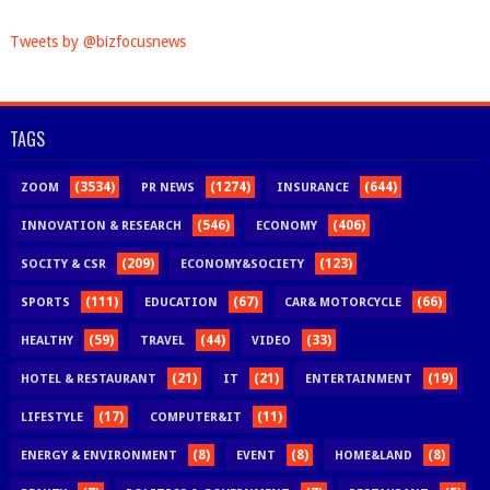
Tweets by @bizfocusnews
TAGS
(3534)
(1274)
(644)
ZOOM
PR NEWS
INSURANCE
(546)
(406)
INNOVATION & RESEARCH
ECONOMY
(209)
(123)
SOCITY & CSR
ECONOMY&SOCIETY
(111)
(67)
(66)
SPORTS
EDUCATION
CAR& MOTORCYCLE
(59)
(44)
(33)
HEALTHY
TRAVEL
VIDEO
(21)
(21)
(19)
HOTEL & RESTAURANT
IT
ENTERTAINMENT
(17)
(11)
LIFESTYLE
COMPUTER&IT
(8)
(8)
(8)
ENERGY & ENVIRONMENT
EVENT
HOME&LAND