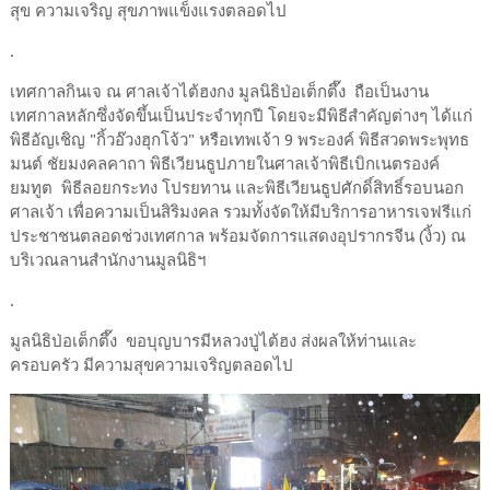
สุข ความเจริญ สุขภาพแข็งแรงตลอดไป
.
เทศกาลกินเจ ณ ศาลเจ้าไต้ฮงกง มูลนิธิป่อเต็กตึ๊ง ถือเป็นงาน
เทศกาลหลักซึ่งจัดขึ้นเป็นประจำทุกปี โดยจะมีพิธีสำคัญต่างๆ ได้แก่
พิธีอัญเชิญ "กิ้วอ๊วงฮุกโจ้ว" หรือเทพเจ้า 9 พระองค์ พิธีสวดพระพุทธ
มนต์ ชัยมงคลคาถา พิธีเวียนธูปภายในศาลเจ้าพิธีเบิกเนตรองค์
ยมทูต พิธีลอยกระทง โปรยทาน และพิธีเวียนธูปศักดิ์สิทธิ์รอบนอก
ศาลเจ้า เพื่อความเป็นสิริมงคล รวมทั้งจัดให้มีบริการอาหารเจฟรีแก่
ประชาชนตลอดช่วงเทศกาล พร้อมจัดการแสดงอุปรากรจีน (งิ้ว) ณ
บริเวณลานสำนักงานมูลนิธิฯ
.
มูลนิธิป่อเต็กตึ๊ง ขอบุญบารมีหลวงปู่ไต้ฮง ส่งผลให้ท่านและ
ครอบครัว มีความสุขความเจริญตลอดไป