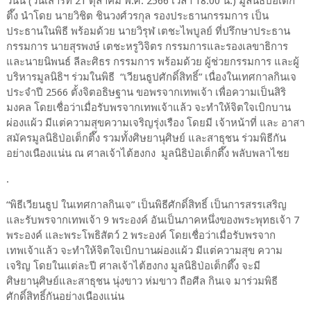
วันนี้ (วันเสาร์ที่ 21 ตุลาคม พ.ศ. 2566 เวลา 18.00 น.) มูลนิธิป่อเต็ก
ตึ๊ง นำโดย นายวิชิต ชินวงศ์วรกุล รองประธานกรรมการ เป็น
ประธานในพิธี พร้อมด้วย นายวิรุฬ เตชะไพบูลย์ ที่ปรึกษาประธาน
กรรมการ นายสุรพงษ์ เตชะหรูวิจิตร กรรมการและรองเลขาธิการ
และนายนิพนธ์ ลีละศิธร กรรมการ พร้อมด้วย ผู้ช่วยกรรมการ และผู้
บริหารมูลนิธิฯ ร่วมในพิธี “เวียนธูปศักดิ์สิทธิ์” เนื่องในเทศกาลกินเจ
ประจำปี 2566 ตั้งจิตอธิษฐาน ขอพรจากเทพเจ้า เพื่อความเป็นสิริ
มงคล โดยเชื่อว่าเมื่อรับพรจากเทพเจ้าแล้ว จะทำให้จิตใจเบิกบาน
ผ่องแผ้ว มีแต่ความสุขความเจริญรุ่งเรือง โดยมี เจ้าหน้าที่ และ อาสา
สมัครมูลนิธิป่อเต็กตึ๊ง รวมทั้งศิษยานุศิษย์ และสาธุชน ร่วมพิธีกัน
อย่างเนืองแน่น ณ ศาลเจ้าไต้ฮงกง มูลนิธิป่อเต็กตึ๊ง พลับพลาไชย
.
“พิธีเวียนธูป ในเทศกาลกินเจ” เป็นพิธีศักดิ์สิทธิ์ เป็นการสรรเสริญ
และรับพรจากเทพเจ้า 9 พระองค์ อันเป็นภาคหนึ่งของพระพุทธเจ้า 7
พระองค์ และพระโพธิสัตว์ 2 พระองค์ โดยเชื่อว่าเมื่อรับพรจาก
เทพเจ้าแล้ว จะทำให้จิตใจเบิกบานผ่องแผ้ว มีแต่ความสุข ความ
เจริญ โดยในแต่ละปี ศาลเจ้าไต้ฮงกง มูลนิธิป่อเต็กตึ๊ง จะมี
ศิษยานุศิษย์และสาธุชน นุ่งขาว ห่มขาว ถือศีล กินเจ มาร่วมพิธี
ศักดิ์สิทธิ์กันอย่างเนืองแน่น