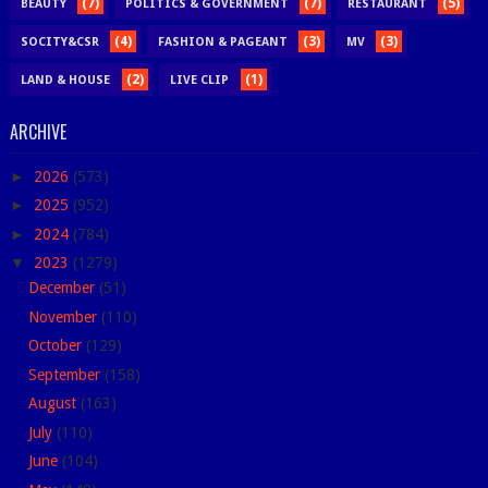
(7)
(7)
(5)
BEAUTY
POLITICS & GOVERNMENT
RESTAURANT
(4)
(3)
(3)
SOCITY&CSR
FASHION & PAGEANT
MV
(2)
(1)
LAND & HOUSE
LIVE CLIP
ARCHIVE
►
2026
(573)
►
2025
(952)
►
2024
(784)
▼
2023
(1279)
December
(51)
November
(110)
October
(129)
September
(158)
August
(163)
July
(110)
June
(104)