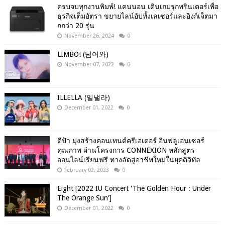
ครบจบทุกงานพิมพ์! แคนนอน เดินเกมรุกพรินเตอร์เพื่อ
ธุรกิจเต็มอัตรา ขยายไลน์อัปทั้งเลเซอร์และอิงก์เจ็ตมา
กกว่า 20 รุ่น
November 26, 2024
0
LIMBO! (넘어와)
November 07, 2022
0
ILLELLA (일낼라)
December 01, 2022
0
ดีป้า มุ่งสร้างคอนเทนต์ครีเอเตอร์ อินฟลูเอนเซอร์
คุณภาพ ผ่านโครงการ CONNEXION หลักสูตร
ออนไลน์เรียนฟรี ทางลัดสู่อาชีพใหม่ในยุคดิจิทัล
February 02, 2023
0
Eight [2022 IU Concert 'The Golden Hour : Under
The Orange Sun']
December 01, 2022
0