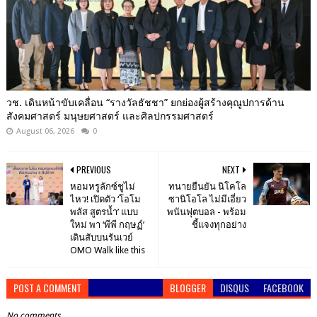
วช. เดินหน้าขับเคลื่อน “รางวัลธัชชา” ยกย่องผู้สร้างคุณูปการด้าน
สังคมศาสตร์ มนุษยศาสตร์ และศิลปกรรมศาสตร์
August 06, 2026
0
PREVIOUS
NEXT
หอมหรูลักซ์ชูไม่
ทนายยืนยัน นิโคโล
ไหว! เปิดตัว ‘โอโม
ซานิโอโล ไม่มีเอี่ยว
พลัส สูตรน้ำ’ แบบ
พนันฟุตบอล - พร้อม
ใหม่ พา ‘พีพี กฤษฏ์’
ชี้แจงทุกอย่าง
เดินสับบนรันเวย์
OMO Walk like this
POST A COMMENT
BLOGGER
DISQUS
FACEBOOK
No comments