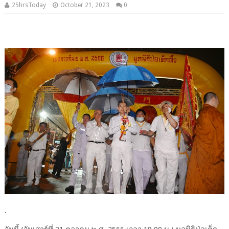
25hrsToday
October 21, 2023
0
.