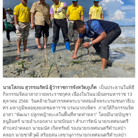
นายโสภณ สุวรรณรัตน์ ผู้ว่าราชการจังหวัดภูเก็ต
เป็นประธานในพิธี
กิจกรรมจิตอาสาถวายพระราชกุศล เนื่องในวันนวมินทรมหาราช 13
ตุลาคม 2566 วันคล้ายวันสวรรคตพระบาทสมเด็จพระบรมชนกาธิเบ
ศร มหาภูมิพลอดุลยเดชมหาราช บรมนาถบพิตร ภายใต้กิจกรรมจิต
อาสา "พัฒนา ปลูกหญ้าทะเลในพื้นที่หาดท่าหลา" โดยมีนายบัญชา
ธนูอินทร์ นายอำเภอถลาง นายปัณยา สำเภารัตน์ นายกเทศมนตรี
ตำบลป่าคลอก นายมนัส เกิดทรัพย์ รองนายกเทศมนตรีตำบลป่า
คลอก นายชาติวุฒิ สร้อยสน เลขานุการนายกเทศมนตรีตำบลป่า