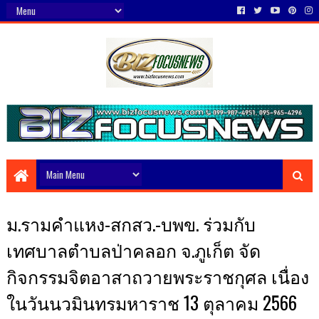
ม.รามคำแหง-สกสว.-บพข. ร่วมกับ
เทศบาลตำบลป่าคลอก จ.ภูเก็ต จัด
กิจกรรมจิตอาสาถวายพระราชกุศล เนื่อง
ในวันนวมินทรมหาราช 13 ตุลาคม 2566