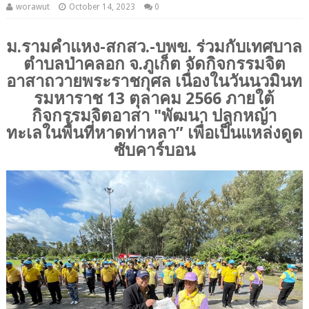
worawut
October 14, 2023
0
ม.รามคำแหง-สกสว.-บพข. ร่วมกับเทศบาล
ตำบลป่าคลอก จ.ภูเก็ต จัดกิจกรรมจิต
อาสาถวายพระราชกุศล เนื่องในวันนวมินท
รมหาราช 13 ตุลาคม 2566 ภายใต้
กิจกรรมจิตอาสา "พัฒนา ปลูกหญ้า
ทะเลในพื้นที่หาดท่าหลา” เพื่อเป็นแหล่งดูด
ซับคาร์บอน