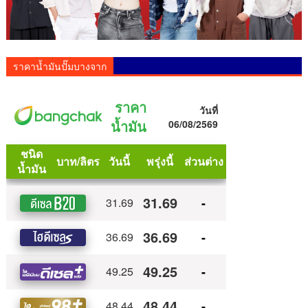
ราคาน้ำมันปั๊มบางจาก