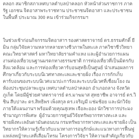
คลอก สมาชิกสภาเทศบาลตำบลป่าคลอก หัวหน้าส่วนราชการ ภาค
รัฐ เอกชน จิตอาสาพระราชทาน ประชาชนจิตอาสา และประชาชน
ในพื้นที่ ประมาณ 300 คน เข้าร่วมกิจกรรมฯ
ในช่วงเช้าก่อนกิจกรรมจิตอาสาฯ รองศาสตราจารย์ ดร.ธรรมศักดิ์ ยี
มิน กลุ่มวิจัยความหลากหลายทางชีวภาพในทะเล ภาควิชาชีววิทยา
คณะวิทยาศาสตร์ มหาวิทยาลัยรามคำแหง และผู้อำนวยการแผน
งานท่องเที่ยวบนฐานมรดกทางธรรมชาติ การท่องเที่ยวที่เป็นมิตรกับ
สิ่งแวดล้อม และการท่องเที่ยวคาร์บอนสุทธิเป็นศูนย์ นำเสนอผลการ
ศึกษาเกี่ยวกับระบบนิเวศทางทะเลและชายฝั่ง เรื่อง การกักเก็บ
คาร์บอนของระบบนิเวศแนวปะการังและระบบนิเวศที่เชื่อมโยง ณ
ห้องประชุมปลาพะยูน เทศบาลตำบลป่าคลอก อำเภอถลาง จังหวัด
ภูเก็ต โดยมีผู้ช่วยศาสตราจารย์ ดร.มาฆมาส สุทธาชีพ อาจารย์ ดร.วิ
ชิน สืบปาละ ดร.สิทธิพร เพ็งสกุล ดร.เจริญมี แช่มช้อย และนักวิจัย
ภายใต้แผนงานฯ พร้อมด้วยคุณสุเทพ เจือละออง นักวิชาการประมง
ชำนาญการพิเศษ ผู้อำนวยการศูนย์วิจัยทรัพยากรทางทะเล และ
ชายฝั่งทะเลอันดามันตอนบน กรมทรัพยากรทางทะเลและชายฝั่ง เป็น
วิทยากรให้ความรู้เกี่ยวกับแนวทางการอนุรักษ์และแนวทางการฟื้นฟู
แหล่งหญ้าทะเลที่เสื่อมโทรม โครงการวิจัยฯ ให้ความสำคัญเกี่ยวกับ