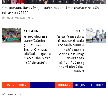
บ้านหนองสองห้องจัดใหญ่ “แห่เทียนพรรษา–ผ้าป่าซาเล้งปลอดเหล้า
เข้าพรรษา 2569”
August 06, 2026
0
PREVIOUS
NEXT
การแข่งขันภาษา
“มานะ ดีเวลลอปเม้น
อังกฤษโอลิมปิก
ท์” มองรอบด้านเพื่อ
(KGL Contest
ชีวิต จับมือ “นิปปอน
English Olympiad)
เพนต์” ร่วมสร้าง
เมื่อวันที่ 6-9 ตุลาคม
World Class Living
2566 ณ เมืองเทสซา
ผ่านสีอัลตร้า
โลนิกิประเทศกรีซ
พรีเมียม กับบ้านหรู
บารานี บลิซ รังสิต-
คลอง 3
POST A COMMENT
BLOGGER
DISQUS
FACEBOOK
No comments