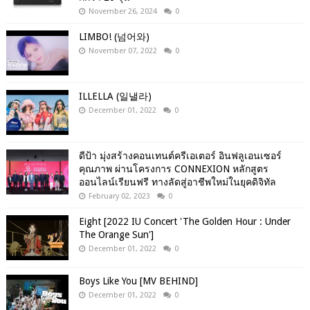
November 26, 2024
0
LIMBO! (넘어와)
November 07, 2022
0
ILLELLA (일낼라)
December 01, 2022
0
ดีป้า มุ่งสร้างคอนเทนต์ครีเอเตอร์ อินฟลูเอนเซอร์
คุณภาพ ผ่านโครงการ CONNEXION หลักสูตร
ออนไลน์เรียนฟรี ทางลัดสู่อาชีพใหม่ในยุคดิจิทัล
February 02, 2023
0
Eight [2022 IU Concert 'The Golden Hour : Under
The Orange Sun']
December 01, 2022
0
Boys Like You [MV BEHIND]
December 01, 2022
0