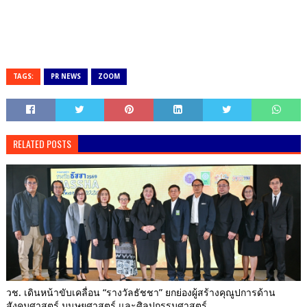
TAGS:
PR NEWS
ZOOM
RELATED POSTS
วช. เดินหน้าขับเคลื่อน “รางวัลธัชชา” ยกย่องผู้สร้างคุณูปการด้าน
สังคมศาสตร์ มนุษยศาสตร์ และศิลปกรรมศาสตร์