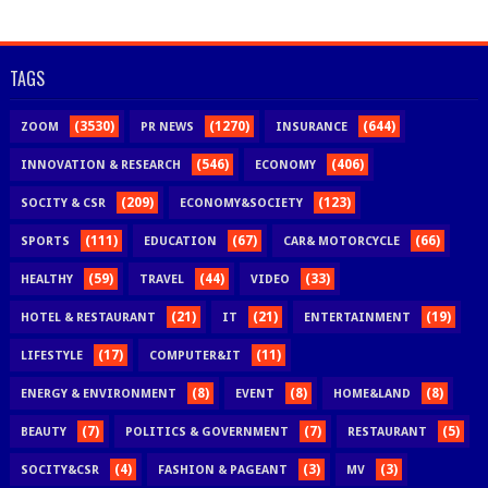
TAGS
(3530)
(1270)
(644)
ZOOM
PR NEWS
INSURANCE
(546)
(406)
INNOVATION & RESEARCH
ECONOMY
(209)
(123)
SOCITY & CSR
ECONOMY&SOCIETY
(111)
(67)
(66)
SPORTS
EDUCATION
CAR& MOTORCYCLE
(59)
(44)
(33)
HEALTHY
TRAVEL
VIDEO
(21)
(21)
(19)
HOTEL & RESTAURANT
IT
ENTERTAINMENT
(17)
(11)
LIFESTYLE
COMPUTER&IT
(8)
(8)
(8)
ENERGY & ENVIRONMENT
EVENT
HOME&LAND
(7)
(7)
(5)
BEAUTY
POLITICS & GOVERNMENT
RESTAURANT
(4)
(3)
(3)
SOCITY&CSR
FASHION & PAGEANT
MV