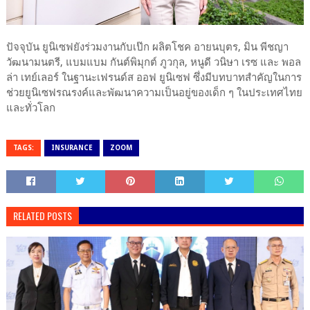
ปัจจุบัน ยูนิเซฟยังร่วมงานกับเป๊ก ผลิตโชค อายนบุตร, มิน พีชญา
วัฒนามนตรี, แบมแบม กันต์พิมุกต์ ภูวกุล, หนูดี วนิษา เรซ และ พอล
ล่า เทย์เลอร์ ในฐานะเฟรนด์ส ออฟ ยูนิเซฟ ซึ่งมีบทบาทสำคัญในการ
ช่วยยูนิเซฟรณรงค์และพัฒนาความเป็นอยู่ของเด็ก ๆ ในประเทศไทย
และทั่วโลก
TAGS:
INSURANCE
ZOOM
RELATED POSTS