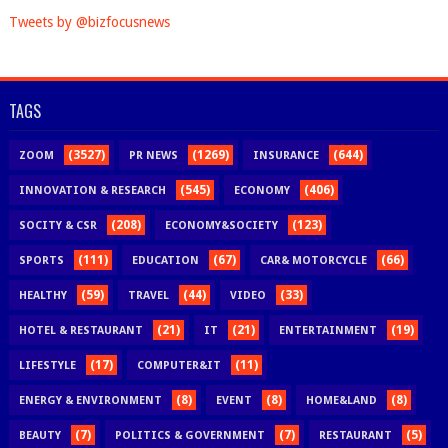
Tweets by @bizfocusnews
TAGS
(3527)
(1269)
(644)
ZOOM
PR NEWS
INSURANCE
(545)
(406)
INNOVATION & RESEARCH
ECONOMY
(208)
(123)
SOCITY & CSR
ECONOMY&SOCIETY
(111)
(67)
(66)
SPORTS
EDUCATION
CAR& MOTORCYCLE
(59)
(44)
(33)
HEALTHY
TRAVEL
VIDEO
(21)
(21)
(19)
HOTEL & RESTAURANT
IT
ENTERTAINMENT
(17)
(11)
LIFESTYLE
COMPUTER&IT
(8)
(8)
(8)
ENERGY & ENVIRONMENT
EVENT
HOME&LAND
(7)
(7)
(5)
BEAUTY
POLITICS & GOVERNMENT
RESTAURANT