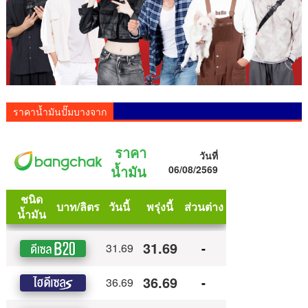
ราคาน้ำมันปั๊มบางจาก