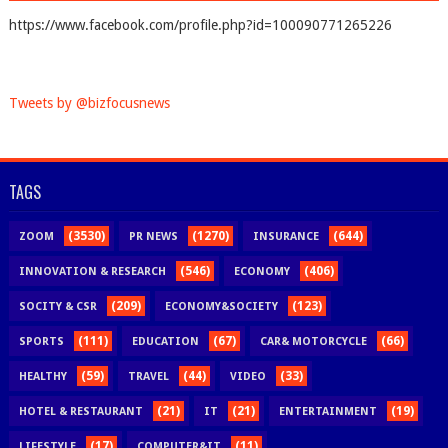
https://www.facebook.com/profile.php?id=100090771265226
Tweets by @bizfocusnews
TAGS
(3530)
(1270)
(644)
ZOOM
PR NEWS
INSURANCE
(546)
(406)
INNOVATION & RESEARCH
ECONOMY
(209)
(123)
SOCITY & CSR
ECONOMY&SOCIETY
(111)
(67)
(66)
SPORTS
EDUCATION
CAR& MOTORCYCLE
(59)
(44)
(33)
HEALTHY
TRAVEL
VIDEO
(21)
(21)
(19)
HOTEL & RESTAURANT
IT
ENTERTAINMENT
(17)
(11)
LIFESTYLE
COMPUTER&IT