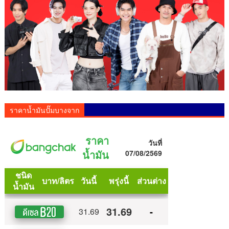
ราคาน้ำมันปั๊มบางจาก