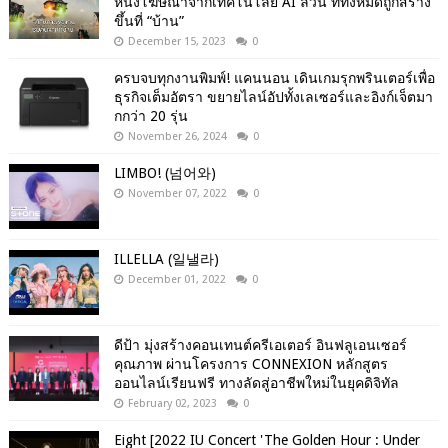
หนังโฆษณาจากเทคโนโลยี AI ล้วน ที่ทั้งหมดถูกสร้าง
ขึ้นที่ “บ้าน”
December 15, 2023
0
ครบจบทุกงานพิมพ์! แคนนอน เดินเกมรุกพรินเตอร์เพื่อ
ธุรกิจเต็มอัตรา ขยายไลน์อัปทั้งเลเซอร์และอิงก์เจ็ตมา
กกว่า 20 รุ่น
November 26, 2024
0
LIMBO! (넘어와)
November 07, 2022
0
ILLELLA (일낼라)
December 01, 2022
0
ดีป้า มุ่งสร้างคอนเทนต์ครีเอเตอร์ อินฟลูเอนเซอร์
คุณภาพ ผ่านโครงการ CONNEXION หลักสูตร
ออนไลน์เรียนฟรี ทางลัดสู่อาชีพใหม่ในยุคดิจิทัล
February 02, 2023
0
Eight [2022 IU Concert 'The Golden Hour : Under