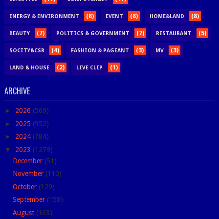
(8)
(8)
(8)
ENERGY & ENVIRONMENT
EVENT
HOME&LAND
(7)
(7)
(5)
BEAUTY
POLITICS & GOVERNMENT
RESTAURANT
(4)
(3)
(3)
SOCITY&CSR
FASHION & PAGEANT
MV
(2)
(1)
LAND & HOUSE
LIVE CLIP
ARCHIVE
►
2026
(569)
►
2025
(952)
►
2024
(784)
▼
2023
(1279)
December
(51)
November
(110)
October
(129)
September
(158)
August
(163)