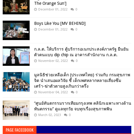
The Orange Sun']
December 01, 2022
0
Boys Like You [MV BEHIND]
December 01, 2022
0
ก.ล.ต. ให้บริการ ตู้บริการอเนกประสงค์ภาครัฐ ยืนยัน
ตัวตนแบบ dip chip ณ อาคารสำนักงาน ก.ล.ต.
November 02, 2022
0
มูลนิธิช่วยเหลือเด็ก (ประเทศไทย) ร่วมกับ กรมสุขภาพ
จิต นำเสนอผลวิจัย ชี้ เด็กเพศหลากหลายเสี่ยงซึม
เศร้า-ฆ่าตัวตายสูงเกินกว่าครึ่ง
November 04, 2022
0
“ศูนย์ทันตกรรมรากเทียมกรุงเทพ คลินิกเฉพาะทางด้าน
ทันตกรรม” ดูแลทุกวัย จบทุกเรื่องสุขภาพฟัน
March 02, 2023
0
PAGE FACEEBOOK