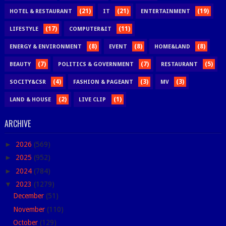
(21)
(21)
(19)
HOTEL & RESTAURANT
IT
ENTERTAINMENT
(17)
(11)
LIFESTYLE
COMPUTER&IT
(8)
(8)
(8)
ENERGY & ENVIRONMENT
EVENT
HOME&LAND
(7)
(7)
(5)
BEAUTY
POLITICS & GOVERNMENT
RESTAURANT
(4)
(3)
(3)
SOCITY&CSR
FASHION & PAGEANT
MV
(2)
(1)
LAND & HOUSE
LIVE CLIP
ARCHIVE
►
2026
(569)
►
2025
(952)
►
2024
(784)
▼
2023
(1279)
December
(51)
November
(110)
October
(129)