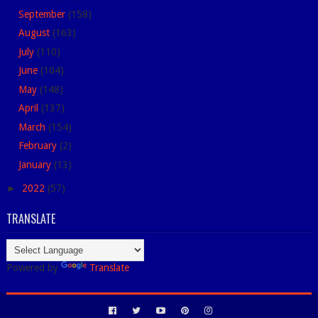
September
(158)
August
(163)
July
(110)
June
(104)
May
(148)
April
(137)
March
(154)
February
(2)
January
(13)
►
2022
(57)
TRANSLATE
Powered by
Translate