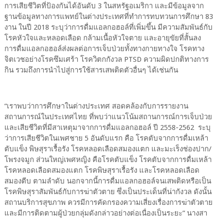
การเสียชีวิตที่ป้องกันได้อันดับ 3 ในสหรัฐอเมริกา และมีข้อมูลจาก
ฐานข้อมูลทางการแพทย์ในต่างประเทศที่ทำการทบทวนการศึกษา 83
งาน ในปี 2018 ระบุว่าการดื่มแอลกอฮอล์ที่เพิ่มขึ้น มีความสัมพันธ์กับ
โรคหัวใจและหลอดเลือด กล้ามเนื้อหัวใจตาย และอายุขัยที่สั้นลง
การดื่มแอลกอฮอล์ส่งผลต่อการเจ็บป่วยทั้งทางกายทางใจ โรคทาง
จิตเวชอย่างโรคซึมเศร้า โรควิตกกังวล PTSD ความผิดปกติทางการ
กิน รวมถึงการนำไปสู่การใช้สารเสพติดตัวอื่นๆ ได้เช่นกัน
“เราพบว่าการศึกษาในต่างประเทศ สอดคล้องกับการรายงาน
สถานการณ์ในประเทศไทย ที่พบว่าแนวโน้มสถานการณ์การเจ็บป่วย
และเสียชีวิตที่มีสาเหตุมาจากการดื่มแอลกอฮอล์ ปี 2558-2562 ระบุ
ว่าการเสียชีวิตในเพศชาย 5 อันดับแรก คือ โรคตับจากการดื่มเหล้า
ตับแข็ง พิษสุราเรื้อรัง โรคหลอดเลือดสมองแตก และมะเร็งช่องปาก/
โพรงจมูก ส่วนใหญ่เพศหญิง คือโรคตับแข็ง โรคตับจากการดื่มเหล้า
โรคหลอดเลือดสมองแตก โรคพิษสุราเรื้อรัง และโรคหลอดเลือด
สมองตีบ ตามลำดับ นอกจากนี้การดื่มแอลกอฮอล์จนเสพติดหรือเป็น
โรคพิษสุราสัมพันธ์กับการฆ่าตัวตาย ซึ่งเป็นประเด็นที่น่ากังวล ดังนั้น
สถานบริการสุขภาพ ควรมีการคัดกรองความเสี่ยงเรื่องการฆ่าตัวตาย
และมีการติดตามผู้ป่วยกลุ่มดังกล่าวอย่างต่อเนื่องเป็นระยะ” นางสา