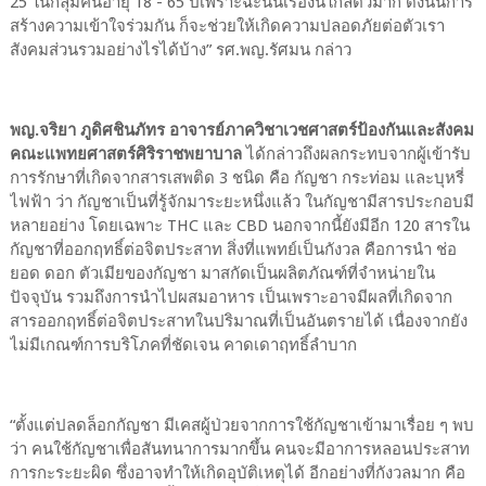
25 ในกลุ่มคนอายุ 18 - 65 ปีเพราะฉะนั้นเรื่องนี้ใกล้ตัวมาก ดังนั้นการ
สร้างความเข้าใจร่วมกัน ก็จะช่วยให้เกิดความปลอดภัยต่อตัวเรา
สังคมส่วนรวมอย่างไรได้บ้าง” รศ.พญ.รัศมน กล่าว
พญ.จริยา ภูดิศชินภัทร อาจารย์ภาควิชาเวชศาสตร์ป้องกันและสังคม
คณะแพทยศาสตร์ศิริราชพยาบาล
ได้กล่าวถึงผลกระทบจากผู้เข้ารับ
การรักษาที่เกิดจากสารเสพติด 3 ชนิด คือ กัญชา กระท่อม และบุหรี่
ไฟฟ้า ว่า กัญชาเป็นที่รู้จักมาระยะหนึ่งแล้ว ในกัญชามีสารประกอบมี
หลายอย่าง โดยเฉพาะ THC และ CBD นอกจากนี้ยังมีอีก 120 สารใน
กัญชาที่ออกฤทธิ์ต่อจิตประสาท สิ่งที่แพทย์เป็นกังวล คือการนำ ช่อ
ยอด ดอก ตัวเมียของกัญชา มาสกัดเป็นผลิตภัณฑ์ที่จำหน่ายใน
ปัจจุบัน รวมถึงการนำไปผสมอาหาร เป็นเพราะอาจมีผลที่เกิดจาก
สารออกฤทธิ์ต่อจิตประสาทในปริมาณที่เป็นอันตรายได้ เนื่องจากยัง
ไม่มีเกณฑ์การบริโภคที่ชัดเจน คาดเดาฤทธิ์ลำบาก
“ตั้งแต่ปลดล็อกกัญชา มีเคสผู้ป่วยจากการใช้กัญชาเข้ามาเรื่อย ๆ พบ
ว่า คนใช้กัญชาเพื่อสันทนาการมากขึ้น คนจะมีอาการหลอนประสาท
การกะระยะผิด ซึ่งอาจทำให้เกิดอุบัติเหตุได้ อีกอย่างที่กังวลมาก คือ