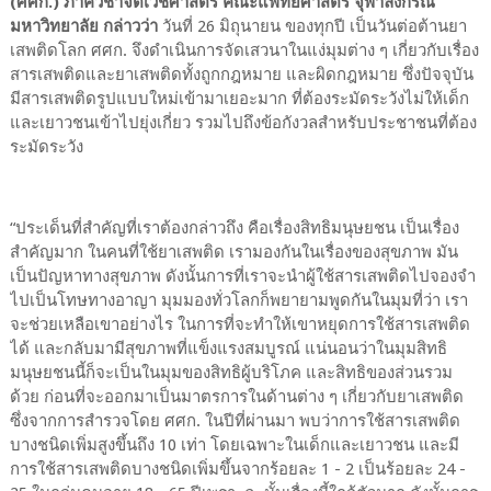
(ศศก.) ภาควิชาจิตเวชศาสตร์ คณะแพทยศาสตร์ จุฬาลงกรณ์
มหาวิทยาลัย กล่าวว่า
วันที่ 26 มิถุนายน ของทุกปี เป็นวันต่อต้านยา
เสพติดโลก ศศก. จึงดำเนินการจัดเสวนาในแง่มุมต่าง ๆ เกี่ยวกับเรื่อง
สารเสพติดและยาเสพติดทั้งถูกกฎหมาย และผิดกฎหมาย ซึ่งปัจจุบัน
มีสารเสพติดรูปแบบใหม่เข้ามาเยอะมาก ที่ต้องระมัดระวังไม่ให้เด็ก
และเยาวชนเข้าไปยุ่งเกี่ยว รวมไปถึงข้อกังวลสำหรับประชาชนที่ต้อง
ระมัดระวัง
“ประเด็นที่สำคัญที่เราต้องกล่าวถึง คือเรื่องสิทธิมนุษยชน เป็นเรื่อง
สำคัญมาก ในคนที่ใช้ยาเสพติด เรามองกันในเรื่องของสุขภาพ มัน
เป็นปัญหาทางสุขภาพ ดังนั้นการที่เราจะนำผู้ใช้สารเสพติดไปจองจำ
ไปเป็นโทษทางอาญา มุมมองทั่วโลกก็พยายามพูดกันในมุมที่ว่า เรา
จะช่วยเหลือเขาอย่างไร ในการที่จะทำให้เขาหยุดการใช้สารเสพติด
ได้ และกลับมามีสุขภาพที่แข็งแรงสมบูรณ์ แน่นอนว่าในมุมสิทธิ
มนุษยชนนี้ก็จะเป็นในมุมของสิทธิผู้บริโภค และสิทธิของส่วนรวม
ด้วย ก่อนที่จะออกมาเป็นมาตรการในด้านต่าง ๆ เกี่ยวกับยาเสพติด
ซึ่งจากการสำรวจโดย ศศก. ในปีที่ผ่านมา พบว่าการใช้สารเสพติด
บางชนิดเพิ่มสูงขึ้นถึง 10 เท่า โดยเฉพาะในเด็กและเยาวชน และมี
การใช้สารเสพติดบางชนิดเพิ่มขึ้นจากร้อยละ 1 - 2 เป็นร้อยละ 24 -