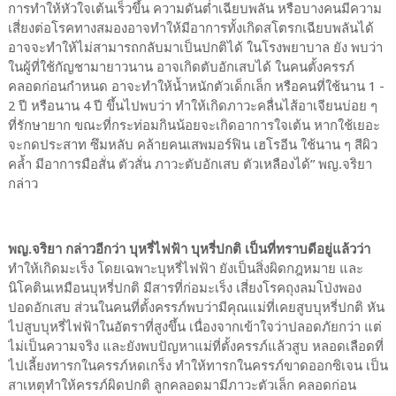
การทำให้หัวใจเต้นเร็วขึ้น ความดันต่ำเฉียบพลัน หรือบางคนมีความ
เสี่ยงต่อโรคทางสมองอาจทำให้มีอาการทั้งเกิดสโตรกเฉียบพลันได้
อาจจะทำให้ไม่สามารถกลับมาเป็นปกติได้ ในโรงพยาบาล ยัง พบว่า
ในผู้ที่ใช้กัญชามายาวนาน อาจเกิดตับอักเสบได้ ในคนตั้งครรภ์
คลอดก่อนกำหนด อาจะทำให้น้ำหนักตัวเด็กเล็ก หรือคนที่ใช้นาน 1 -
2 ปี หรือนาน 4 ปี ขึ้นไปพบว่า ทำให้เกิดภาวะคลื่นไส้อาเจียนบ่อย ๆ
ที่รักษายาก ขณะที่กระท่อมกินน้อยจะเกิดอาการใจเต้น หากใช้เยอะ
จะกดประสาท ซึมหลับ คล้ายคนเสพมอร์ฟิน เฮโรอีน ใช้นาน ๆ สีผิว
คล้ำ มีอาการมือสั่น ตัวสั่น ภาวะตับอักเสบ ตัวเหลืองได้” พญ.จริยา
กล่าว
พญ.จริยา กล่าวอีกว่า บุหรี่ไฟฟ้า บุหรี่ปกติ เป็นที่ทราบดีอยู่แล้วว่า
ทำให้เกิดมะเร็ง โดยเฉพาะบุหรี่ไฟฟ้า ยังเป็นสิ่งผิดกฎหมาย และ
นิโคตินเหมือนบุหรี่ปกติ มีสารที่ก่อมะเร็ง เสี่ยงโรคถุงลมโป่งพอง
ปอดอักเสบ ส่วนในคนที่ตั้งครรภ์พบว่ามีคุณแม่ที่เคยสูบบุหรี่ปกติ หัน
ไปสูบบุหรี่ไฟฟ้าในอัตราที่สูงขึ้น เนื่องจากเข้าใจว่าปลอดภัยกว่า แต่
ไม่เป็นความจริง และยังพบปัญหาแม่ที่ตั้งครรภ์แล้วสูบ หลอดเลือดที่
ไปเลี้ยงทารกในครรภ์หดเกร็ง ทำให้ทารกในครรภ์ขาดออกซิเจน เป็น
สาเหตุทำให้ครรภ์ผิดปกติ ลูกคลอดมามีภาวะตัวเล็ก คลอดก่อน