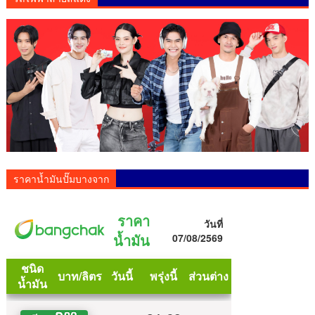
ราคาน้ำมันปั๊มบางจาก