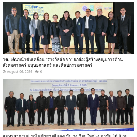
วช. เดินหน้าขับเคลื่อน “รางวัลธัชชา” ยกย่องผู้สร้างคุณูปการด้าน
สังคมศาสตร์ มนุษยศาสตร์ และศิลปกรรมศาสตร์
August 06, 2026
0
สมุทรสาครเฮ! รถไฟฟ้าสายสีแดงเข้ม วงเวียนใหญ่–มหาชัย 36.8 กม.