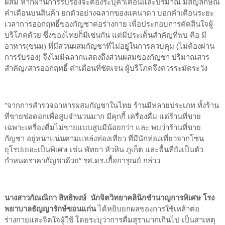
ผสม หากผ่านการรับรองจะต้องระบุคำเตือนและปริมาณ มีสัญลักษณ์
คำเตือนบนสินค้า ยกตัวอย่างฉลากของแคนาดา บอกคำเตือนระยะ
เวลาการออกฤทธิ์ของกัญชาต่อร่างกาย เพื่อประกอบการตัดสินใจผู้
บริโภคด้วย ซึ่งของไทยก็มีเช่นกัน แต่มีประเด็นสำคัญที่พบ คือ มี
อาหาร(ขนม) ที่มีส่วนผสมกัญชาที่ไม่อยู่ในการควบคุม (ไม่ต้องผ่าน
การรับรอง) จึงไม่มีฉลากแสดงถึงส่วนผสมของกัญชา ปริมาณสาร
สำคัญ/สารออกฤทธิ์ คำเตือนที่ชัดเจน ผู้บริโภคจึงควรระมัดระวัง
“จากการสำรวจอาหารผสมกัญชาในไทย ร้านมีหลายประเภท ทั้งร้าน
ที่ขายช่อดอกเพื่อสูบจำนวนมาก มีคุกกี้ เครื่องดื่ม แต่ร้านที่ขาย
เฉพาะเครื่องดื่มไม่ขายแบบสูบมีน้อยกว่า และ พบว่าร้านที่ขาย
กัญชา อยู่หนาแน่นตามแหล่งท่องเที่ยว ที่มีนักท่องเที่ยวจากโซน
ยุโรปเยอะเป็นพิเศษ เช่น พัทยา หัวหิน ภูเก็ต และพื้นที่ยังเป็นตัว
กำหนดราคากัญชาด้วย” รศ.ดร.เกื้อการุณย์ กล่าว
นางสาวกัณณิกา สิทธิพงษ์ นักจิตวิทยาคลินิกชำนาญการพิเศษ โรง
พยาบาลธัญญารักษ์ขอนแก่น
ได้หยิบยกผลของการใช้เหล้าต่อ
ร่างกายและจิตใจผู้ใช้ โดยระบุว่าการดื่มสุรามากเกินไป เป็นสาเหตุ