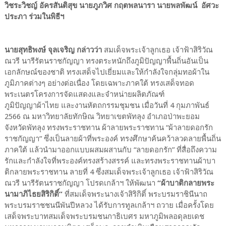
วิชระวิชญ์ อัครสันติสุข นายภูภวิศ กฤตพลนารา นายพลพัฒน์ อัศวะ
ประภา ร่วมในพิธีฯ
นายสุทธิพงษ์ จุลเจริญ กล่าวว่า
สมเด็จพระเจ้าลูกเธอ เจ้าฟ้าสิริวัณ
ณวรี นารีรัตนราชกัญญา ทรงตระหนักถึงภูมิปัญญาพื้นถิ่นอันเป็น
เอกลักษณ์ของชาติ ทรงเสด็จไปเยี่ยมและให้กำลังใจกลุ่มทอผ้าใน
ภูมิภาคต่างๆ อย่างต่อเนื่อง โดยเฉพาะภาคใต้ ทรงเสด็จทอด
พระเนตรโครงการจัดแสดงและจำหน่ายผลิตภัณฑ์
ภูมิปัญญาผ้าไทย และงานหัตถกรรมชุมชน เมื่อวันที่ 4 กุมภาพันธ์
2566 ณ มหาวิทยาลัยทักษิณ วิทยาเขตพัทลุง อำเภอป่าพะยอม
จังหวัดพัทลุง ทรงพระราชทาน ผ้าลายพระราชทาน “ผ้าลายดอกรัก
ราชกัญญา” ซึ่งเป็นลายผ้าที่พระองค์ ทรงศึกษาค้นคว้าลวดลายพื้นถิ่น
ภาคใต้ แล้วนำมาออกแบบผสมผสานกับ “ลายดอกรัก” ที่สื่อถึงความ
รักและกำลังใจที่พระองค์ทรงสร้างสรรค์ และทรงพระราชทานผ้าบา
ติกลายพระราชทาน ลายที่ 4 ซึ่งสมเด็จพระเจ้าลูกเธอ เจ้าฟ้าสิริวัณ
ณวรี นารีรัตนราชกัญญา โปรดเกล้าฯ ให้พัฒนา
“ผ้าบาติกลายพระ
นามาภิไธยสิริกิติ์”
ที่สมเด็จพระนางเจ้าสิริกิติ์ พระบรมราชินีนาถ
พระบรมราชชนนีพันปีหลวง ได้รับการทูลเกล้าฯ ถวาย เมื่อครั้งโดย
เสด็จพระบาทสมเด็จพระบรมชนกาธิเบศร มหาภูมิพลอดุลยเดช