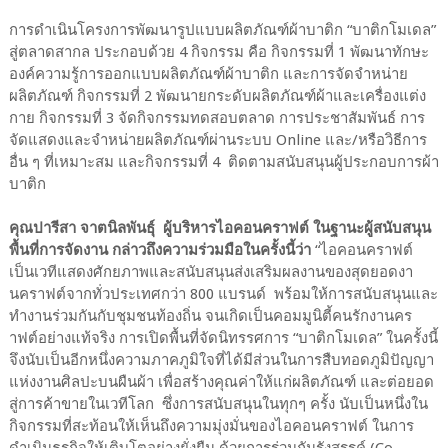
การดำเนินโครงการพัฒนารูปแบบผลิตภัณฑ์ผ้าบาติก “บาติกโมเดล”
สู่ตลาดสากล ประกอบด้วย 4 กิจกรรม คือ กิจกรรมที่ 1 พัฒนาทักษะ
องค์ความรู้การออกแบบผลิตภัณฑ์ผ้าบาติก และการจัดจำหน่าย
ผลิตภัณฑ์ กิจกรรมที่ 2 พัฒนายกระดับผลิตภัณฑ์ผ้าและเครื่องแต่ง
กาย กิจกรรมที่ 3 จัดกิจกรรมทดสอบตลาด การประชาสัมพันธ์ การ
จัดแสดงและจำหน่ายผลิตภัณฑ์ผ่านระบบ Online และ/หรือวิธีการ
อื่น ๆ ที่เหมาะสม และกิจกรรมที่ 4 ติดตามสนับสนุนผู้ประกอบการผ้า
บาติก
คุณปารีสา จาตนิลพันธุ์ ผู้บริหารไอคอนคราฟต์ ในฐานะผู้สนับสนุน
พื้นที่การจัดงาน กล่าวถึงความร่วมมือในครั้งนี้ว่า
“ไอคอนคราฟต์
เป็นเวทีแสดงศักยภาพและสนับสนุนส่งเสริมผลงานของสุดยอดงา
นคราฟต์จากทั่วประเทศกว่า 800 แบรนด์ พร้อมให้การสนับสนุนและ
ทำงานร่วมกันกับชุมชนท้องถิ่น จนเกิดเป็นคอมมูนิตี้คนรักงานคร
าฟต์อย่างแท้จริง การเปิดพื้นที่จัดนิทรรศการ “บาติกโมเดล” ในครั้งนี้
จึงนับเป็นอีกหนึ่งความภาคภูมิใจที่ได้มีส่วนในการสืบทอดภูมิปัญญา
แห่งงานศิลปะบนผืนผ้า เพื่อสร้างคุณค่าให้แก่ผลิตภัณฑ์ และต่อยอด
สู่การค้าขายในเวทีโลก ซึ่งการสนับสนุนในทุกๆ ครั้ง นับเป็นหนึ่งใน
กิจกรรมที่สะท้อนให้เห็นถึงความมุ่งมั่นของไอคอนคราฟต์ ในการ
ดำเนินธุรกิจให้เติบโตอย่างยั่งยืน ด้วยการร่วมกันรังสรรค์ (Co-