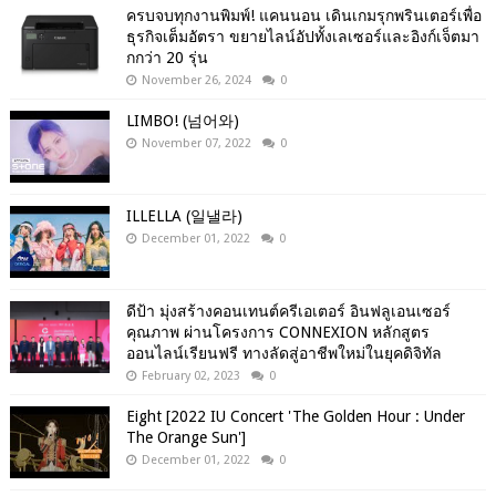
ครบจบทุกงานพิมพ์! แคนนอน เดินเกมรุกพรินเตอร์เพื่อ
ธุรกิจเต็มอัตรา ขยายไลน์อัปทั้งเลเซอร์และอิงก์เจ็ตมา
กกว่า 20 รุ่น
November 26, 2024
0
LIMBO! (넘어와)
November 07, 2022
0
ILLELLA (일낼라)
December 01, 2022
0
ดีป้า มุ่งสร้างคอนเทนต์ครีเอเตอร์ อินฟลูเอนเซอร์
คุณภาพ ผ่านโครงการ CONNEXION หลักสูตร
ออนไลน์เรียนฟรี ทางลัดสู่อาชีพใหม่ในยุคดิจิทัล
February 02, 2023
0
Eight [2022 IU Concert 'The Golden Hour : Under
The Orange Sun']
December 01, 2022
0