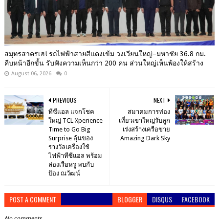
สมุทรสาครเฮ! รถไฟฟ้าสายสีแดงเข้ม วงเวียนใหญ่–มหาชัย 36.8 กม.
คืบหน้าอีกขั้น รับฟังความเห็นกว่า 200 คน ส่วนใหญ่เห็นพ้องให้สร้าง
August 06, 2026
0
PREVIOUS
NEXT
ทีซีแอล แจกโชค
สมาคมการท่อง
ใหญ่ TCL Xperience
เที่ยวเขาใหญ่รับลูก
Time to Go Big
เร่งสร้างเครือข่าย
Surprise ลุ้นของ
Amazing Dark Sky
รางวัลเครื่องใช้
ไฟฟ้าทีซีแอล พร้อม
ล่องเรือหรู พบกับ
ป้อง ณวัฒน์
POST A COMMENT
BLOGGER
DISQUS
FACEBOOK
No comments