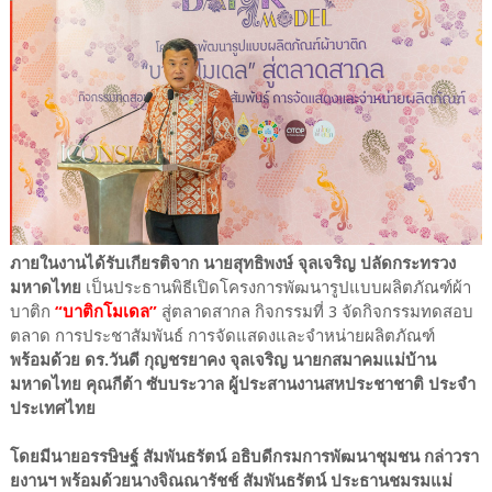
ภายในงานได้รับเกียรติจาก นายสุทธิพงษ์ จุลเจริญ ปลัดกระทรวง
มหาดไทย
เป็นประธานพิธีเปิดโครงการพัฒนารูปแบบผลิตภัณฑ์ผ้า
บาติก
“บาติกโมเดล”
สู่ตลาดสากล กิจกรรมที่ 3 จัดกิจกรรมทดสอบ
ตลาด การประชาสัมพันธ์ การจัดแสดงและจำหน่ายผลิตภัณฑ์
พร้อมด้วย ดร.วันดี กุญชรยาคง จุลเจริญ นายกสมาคมแม่บ้าน
มหาดไทย คุณกีต้า ซับบระวาล ผู้ประสานงานสหประชาชาติ ประจำ
ประเทศไทย
โดยมีนายอรรษิษฐ์ สัมพันธรัตน์ อธิบดีกรมการพัฒนาชุมชน กล่าวรา
ยงานฯ พร้อมด้วยนางจิณณารัชช์ สัมพันธรัตน์ ประธานชมรมแม่