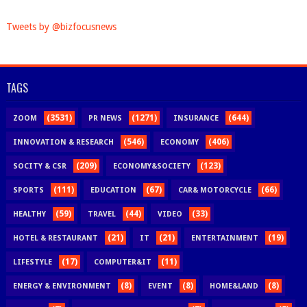
Tweets by @bizfocusnews
TAGS
(3531)
(1271)
(644)
ZOOM
PR NEWS
INSURANCE
(546)
(406)
INNOVATION & RESEARCH
ECONOMY
(209)
(123)
SOCITY & CSR
ECONOMY&SOCIETY
(111)
(67)
(66)
SPORTS
EDUCATION
CAR& MOTORCYCLE
(59)
(44)
(33)
HEALTHY
TRAVEL
VIDEO
(21)
(21)
(19)
HOTEL & RESTAURANT
IT
ENTERTAINMENT
(17)
(11)
LIFESTYLE
COMPUTER&IT
(8)
(8)
(8)
ENERGY & ENVIRONMENT
EVENT
HOME&LAND