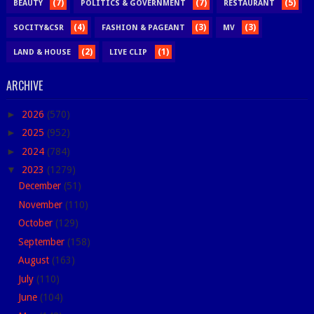
(7)
(7)
(5)
BEAUTY
POLITICS & GOVERNMENT
RESTAURANT
(4)
(3)
(3)
SOCITY&CSR
FASHION & PAGEANT
MV
(2)
(1)
LAND & HOUSE
LIVE CLIP
ARCHIVE
►
2026
(570)
►
2025
(952)
►
2024
(784)
▼
2023
(1279)
December
(51)
November
(110)
October
(129)
September
(158)
August
(163)
July
(110)
June
(104)