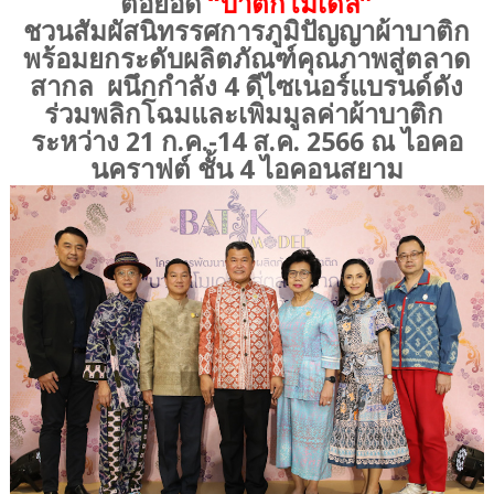
ต่อยอด
“บาติกโมเดล”
ชวนสัมผัสนิทรรศการภูมิปัญญาผ้าบาติก
พร้อมยกระดับผลิตภัณฑ์คุณภาพสู่ตลาด
สากล ผนึกกำลัง 4 ดีไซเนอร์แบรนด์ดัง
ร่วมพลิกโฉมและเพิ่มมูลค่าผ้าบาติก
ระหว่าง 21 ก.ค.-14 ส.ค. 2566 ณ ไอคอ
นคราฟต์ ชั้น 4 ไอคอนสยาม