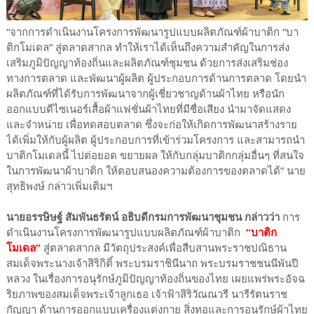
“จากการดำเนินงานโครงการพัฒนารูปแบบผลิตภัณฑ์ผ้าบาติก “บา
ติกโมเดล” สู่ตลาดสากล ทำให้เราได้เห็นถึงความสำคัญในการส่ง
เสริมภูมิปัญญาท้องถิ่นและผลิตภัณฑ์ชุมชน ด้วยการส่งเสริมช่อง
ทางการตลาด และพัฒนาผู้ผลิต ผู้ประกอบการด้านการตลาด โดยนำ
ผลิตภัณฑ์ที่ได้รับการพัฒนาจากผู้เชี่ยวชาญด้านผ้าไทย หรือนัก
ออกแบบดีไซเนอร์เสื้อผ้าแฟชั่นผ้าไทยที่มีชื่อเสียง นำมาจัดแสดง
และจำหน่าย เพื่อทดสอบตลาด ซึ่งจะก่อให้เกิดการพัฒนาสร้างราย
ได้เพิ่มให้กับผู้ผลิต ผู้ประกอบการที่เข้าร่วมโครงการ และสามารถนำ
บาติกโมเดลนี้ ไปต่อยอด ขยายผล ให้กับกลุ่มบาติกกลุ่มอื่นๆ ที่สนใจ
ในการพัฒนาผ้าบาติก ให้ตอบสนองความต้องการของตลาดได้” นาย
สุทธิพงษ์ กล่าวเพิ่มเติมฯ
นายอรรษิษฐ์ สัมพันธรัตน์ อธิบดีกรมการพัฒนาชุมชน กล่าวว่า
การ
ดำเนินงานโครงการพัฒนารูปแบบผลิตภัณฑ์ผ้าบาติก
“บาติก
โมเดล”
สู่ตลาดสากล มีวัตถุประสงค์เพื่อสืบสานพระราชปณิธาน
สมเด็จพระนางเจ้าสิริกิติ์ พระบรมราชินีนาถ พระบรมราชชนนีพันปี
หลวง ในเรื่องการอนุรักษ์ภูมิปัญญาท้องถิ่นของไทย เผยแพร่พระอัจฉ
ริยภาพของสมเด็จพระเจ้าลูกเธอ เจ้าฟ้าสิริวัณณวรี นารีรัตนราช
กัญญา ด้านการออกแบบเครื่องแต่งกาย สิ่งทอและการอนุรักษ์ผ้าไทย