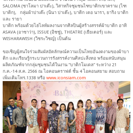
SALOMA (ซาโลมา ปาเต๊ะ), วิสาหกิจชุมชนไฑบาติกเขาคราม (ไฑ
บาติก), กลุ่มผ้าปาเต๊ะ (นินา ปาเต๊ะ), บาติก เดอ นารา, ยาริง บาติก
และ รายา
บาติก พร้อมด้วยไฮไลท์ผลงานจากศิลปินผู้สร้างสรรค์ผ้าบาติก อาทิ
ASAVA (อาซาว่า), ISSUE (อิชชู่), THEATRE (เธียเตอร์) และ
WISHARAWISH (วิชระวิชญ์) เป็นต้น
ขอเชิญผู้สนใจร่วมสัมผัสอัตลักษณ์ความเป็นไทยอันงดงามของผ้าบา
ติก และเรียนรู้กระบวนการรังสรรค์งานศิลปะสิ่งทอ พร้อมสนับสนุน
ผลิตภัณฑ์จากกลุ่มชุมชนได้ในงาน “บาติกโมเดล” ระหว่าง 21
ก.ค.-14 ส.ค. 2566 ณ ไอคอนคราฟต์ ชั้น 4 ไอคอนสยาม สอบถาม
เพิ่มเติมโทร.1338 หรือ
www.iconsiam.com