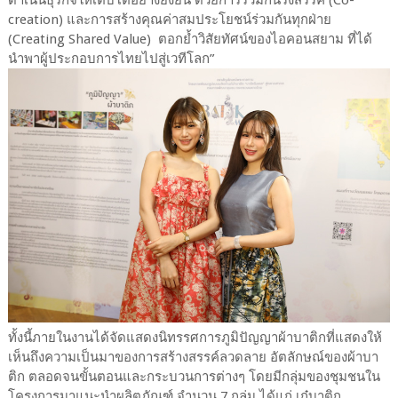
creation) และการสร้างคุณค่าสมประโยชน์ร่วมกันทุกฝ่าย
(Creating Shared Value) ตอกย้ำวิสัยทัศน์ของไอคอนสยาม ที่ได้
นำพาผู้ประกอบการไทยไปสู่เวทีโลก”
ทั้งนี้ภายในงานได้จัดแสดงนิทรรศการภูมิปัญญาผ้าบาติกที่แสดงให้
เห็นถึงความเป็นมาของการสร้างสรรค์ลวดลาย อัตลักษณ์ของผ้าบา
ติก ตลอดจนขั้นตอนและกระบวนการต่างๆ โดยมีกลุ่มของชุมชนใน
โครงการมาแนะนำผลิตภัณฑ์ จำนวน 7 กลุ่ม ได้แก่ เก๋บาติก,