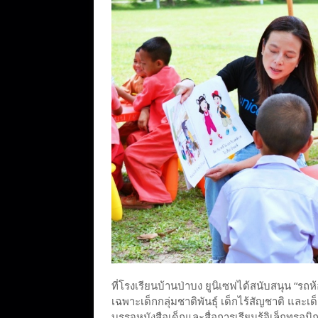
ที่โรงเรียนบ้านป่าบง ยูนิเซฟได้สนับสนุน “รถห้อ
เฉพาะเด็กกลุ่มชาติพันธุ์ เด็กไร้สัญชาติ และเด็
บรรจุหนังสือเด็กและสื่อการเรียนรู้อิเล็กท