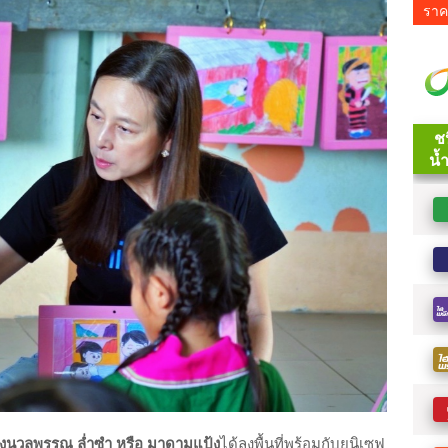
ราค
 นางนวลพรรณ ล่ำซำ หรือ มาดามแป้ง
ได้ลงพื้นที่พร้อมกับยูนิเซฟ