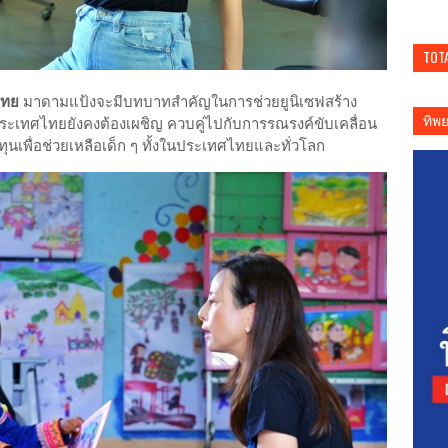
TOT
ศไทย
มาดามแป้งจะมีบทบาทสำคัญในการช่วยยูนิเซฟสร้าง
ทิพ
ประเทศไทยยังคงต้องเผชิญ ควบคู่ไปกับการรณรงค์ขับเคลื่อน
ทุนเพื่อช่วยเหลือเด็ก ๆ ทั้งในประเทศไทยและทั่วโลก