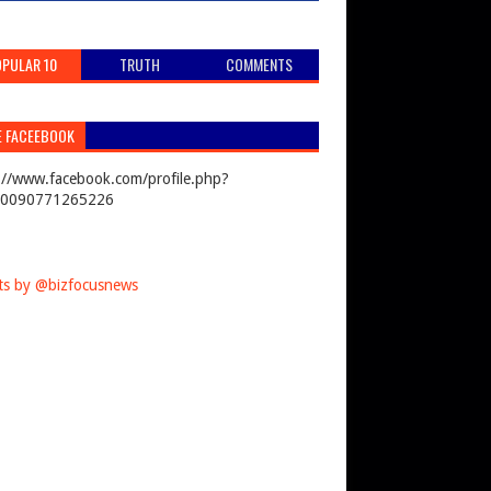
PULAR 10
TRUTH
COMMENTS
E FACEEBOOK
://www.facebook.com/profile.php?
00090771265226
s by @bizfocusnews