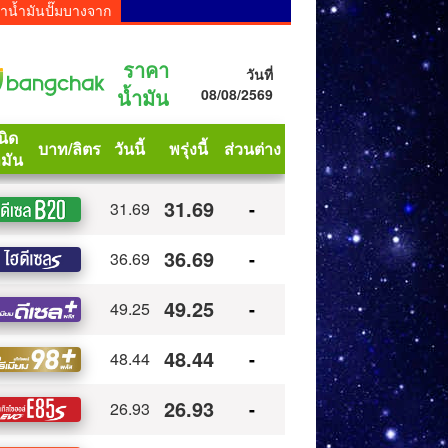
าน้ำมันปั๊มบางจาก