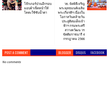
โจ๊กเกอร์ป่วนอีกรอบ
วธ. จัดพิธีเจริญ
มอบผ้าเช็ดหน้าให้
พระพุทธมนต์เฉลิม
โคตะใช้ซับน้ำตา
พระเกียรติฯ เนื่องใน
โอกาสวันคล้ายวัน
ประสูติสมเด็จเจ้า
ฟ้าฯ กรมพระศรี
สวางควัฒน วร
ขัตติยราชนารี 4
กรกฎาคม 2566
POST A COMMENT
BLOGGER
DISQUS
FACEBOOK
No comments