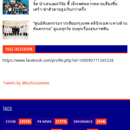
จิต นำเสนอผลวิจัย ชี้ เด็กเพศหลากหลายเสี่ยงซึม
เศร้า-ฆ่าตัวตายสูงเกินกว่าครึ่ง
“ศูนย์ทันตกรรมรากเทียมกรุงเทพ คลินิกเฉพาะทางด้าน
ทันตกรรม” ดูแลทุกวัย จบทุกเรื่องสุขภาพฟัน
PAGE FACEEBOOK
https://www.facebook.com/profile.php?id=100090771265226
Tweets by @bizfocusnews
TAGS
(3533)
(1273)
(644)
ZOOM
PR NEWS
INSURANCE