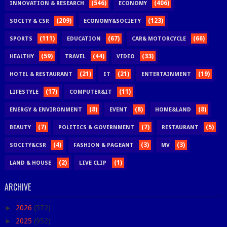
(546)
(406)
INNOVATION & RESEARCH
ECONOMY
(209)
(123)
SOCITY & CSR
ECONOMY&SOCIETY
(111)
(67)
(66)
SPORTS
EDUCATION
CAR& MOTORCYCLE
(59)
(44)
(33)
HEALTHY
TRAVEL
VIDEO
(21)
(21)
(19)
HOTEL & RESTAURANT
IT
ENTERTAINMENT
(17)
(11)
LIFESTYLE
COMPUTER&IT
(8)
(8)
(8)
ENERGY & ENVIRONMENT
EVENT
HOME&LAND
(7)
(7)
(5)
BEAUTY
POLITICS & GOVERNMENT
RESTAURANT
(4)
(3)
(3)
SOCITY&CSR
FASHION & PAGEANT
MV
(2)
(1)
LAND & HOUSE
LIVE CLIP
ARCHIVE
►
2026
(572)
►
2025
(952)