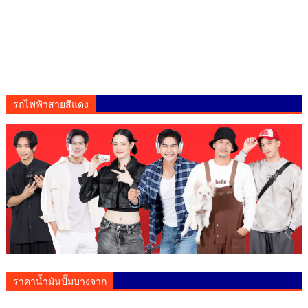
รถไฟฟ้าสายสีแดง
ราคาน้ำมันปั๊มบางจาก