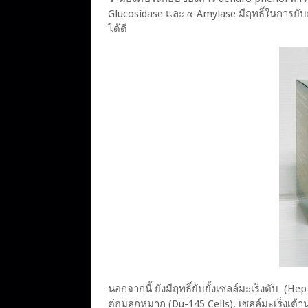
Glucosidase และ α-Amylase มีฤทธิ์ในการยับย
ได้ดี
นอกจากนี้ ยังมีฤทธิ์ยับยั้งเซลล์มะเร็งตับ (He
ต่อมลูกหมาก (Du-145 Cells), เซลล์มะเร็งเต้า