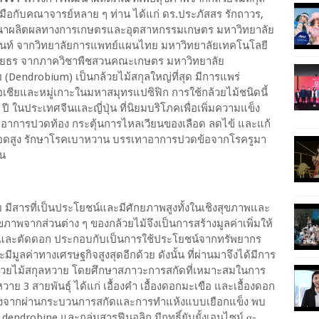
มมือกับคณาจารย์หลาย ๆ ท่าน ได้แก่ ดร.ประภัสสร รักถาวร,
ัฒนาผลิตผลทางการเกษตรและอุตสาหกรรมเกษตร มหาวิทยาลัย
ินันท์ จากวิทยาลัยการแพทย์แผนไทย มหาวิทยาลัยเทคโนโลยี
ปโยธร จากภาควิชาพืชสวนคณะเกษตร มหาวิทยาลัย
 (Dendrobium) เป็นกล้วยไม้สกุลใหญ่ที่สุด มีการแพร่
อเชียและหมู่เกาะในมหาสมุทรแปซิฟิก การใช้กล้วยไม้ชนิดนี้
 ในประเทศจีนและญี่ปุ่น ที่นิยมบริโภคเพื่อเพิ่มความแข็ง
ทาอาการปวดท้อง กระตุ้นการไหลเวียนของเลือด ลดไข้ และแก้
อดสูง รักษาโรคเบาหวาน บรรเทาอาการปวดข้อจากโรครูมา
้น
 มีสารที่เป็นประโยชน์และมีศักยภาพสูงทั้งในเชิงสุขภาพและ
ขภาพจากส่วนต่าง ๆ ของกล้วยไม้จึงเป็นการสร้างมูลค่าเพิ่มให้
้นและตัดดอก ประกอบกับเป็นการใช้ประโยชน์จากทรัพยากร
มีมูลค่าทางเศรษฐกิจสูงสุดอีกด้วย ดังนั้น ที่ผ่านมาจึงได้มีการ
้วยไม้สกุลหวาย โดยศึกษาสภาวะการสกัดที่เหมาะสมในการ
ย 3 สายพันธุ์ ได้แก่ เอื้องคำ เอื้องดอกมะเขือ และเอื้องดอก
ังจากผ่านกระบวนการสกัดและการทำแห้งแบบเยือกแข็ง พบ
ndrobine และกลุ่มสารฟีนอลิก มีฤทธิ์ยับยั้งเอนไซม์ α-