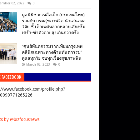
ember 02, 2022
0
มูลนิธิช่วยเหลือเด็ก (ประเทศไทย)
ร่วมกับ กรมสุขภาพจิต นำเสนอผล
วิจัย ชี้ เด็กเพศหลากหลายเสี่ยงซึม
เศร้า-ฆ่าตัวตายสูงเกินกว่าครึ่ง
“ศูนย์ทันตกรรมรากเทียมกรุงเทพ
คลินิกเฉพาะทางด้านทันตกรรม”
ดูแลทุกวัย จบทุกเรื่องสุขภาพฟัน
March 02, 2023
0
E FACEEBOOK
://www.facebook.com/profile.php?
00090771265226
s by @bizfocusnews