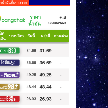
าน้ำมันปั๊มบางจาก