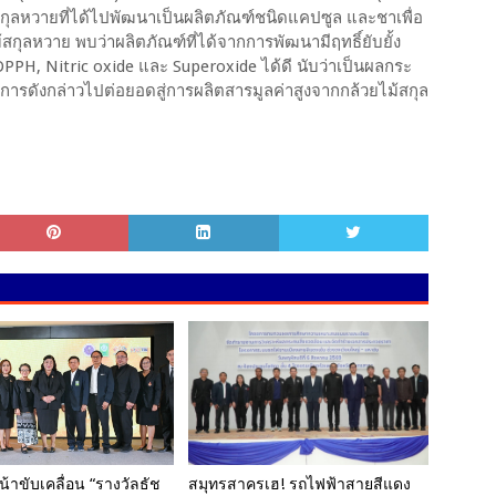
้สกุลหวายที่ได้ไปพัฒนาเป็นผลิตภัณฑ์ชนิดแคปซูล และชาเพื่อ
ุลหวาย พบว่าผลิตภัณฑ์ที่ได้จากการพัฒนามีฤทธิ์ยับยั้ง
PPH, Nitric oxide และ Superoxide ได้ดี นับว่าเป็นผลกระ
การดังกล่าวไปต่อยอดสู่การผลิตสารมูลค่าสูงจากกล้วยไม้สกุล
น้าขับเคลื่อน “รางวัลธัช
สมุทรสาครเฮ! รถไฟฟ้าสายสีแดง