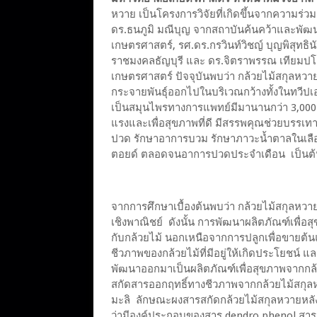
หวาย เป็นโครงการวิจัยที่เกิดขึ้นจากความร่ว
ดร.ธนภูมิ มณีบุญ จากสถาบันค้นคว้าและพ
เกษตรศาสตร์, รศ.ดร.กรวินท์วิชญ์ บุญพิสุทธ
ราชมงคลธัญบุรี และ ดร.จิตราพรรณ เทียม
เกษตรศาสตร์ ปัจจุบันพบว่า กล้วยไม้สกุลหวาย
กระจายพันธุ์ออกไปในบริเวณกว้างทั้งในทวีปเ
เป็นสมุนไพรทางการแพทย์มีมานานกว่า 3,000 ปี
แรงและเพื่อสุขภาพที่ดี มีสรรพคุณช่วยบรรเ
ปวด รักษาอาการบวม รักษาภาวะน้ำตาลในเลื
ตอยด์ ตลอดจนอาการปวดประจำเดือน เป็นต
จากการศึกษาเบื้องต้นพบว่า กล้วยไม้สกุลหวาย
เชิงพาณิชย์ ดังนั้น การพัฒนาผลิตภัณฑ์เพื่อสุ
กับกล้วยไม้ นอกเหนือจากการปลูกเพื่อขายต
ชีวภาพของกล้วยไม้ที่มีอยู่ให้เกิดประโยชน์ และ
พัฒนาออกมาเป็นผลิตภัณฑ์เพื่อสุขภาพจากกล
สกัดสารออกฤทธิ์ทางชีวภาพจากกล้วยไม้สกุลหวา
มะลิ ลักษณะผงสารสกัดกล้วยไม้สกุลหวายหล
ว่ามีองค์ประกอบของสาร dendro phenol สาร de