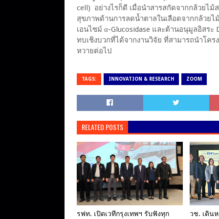
cell) อย่างไรก็ดี เมื่อนำสารสกัดจากกล้วยไม
สุขภาพด้านการลดน้ำตาลในเลือดจากกล้วยไม้สก
เอนไซม์ α-Glucosidase และต้านอนุมูลอิสระ D
ทบเชิงบวกที่ได้จากงานวิจัย ที่สามารถนำโครง
หวายต่อไป
TAGS:
INNOVATION & RESEARCH
ZOOM
RELATED POSTS
รฟท. เปิดเวทีกรุงเทพฯ รับฟังทุก
วช. เดินห