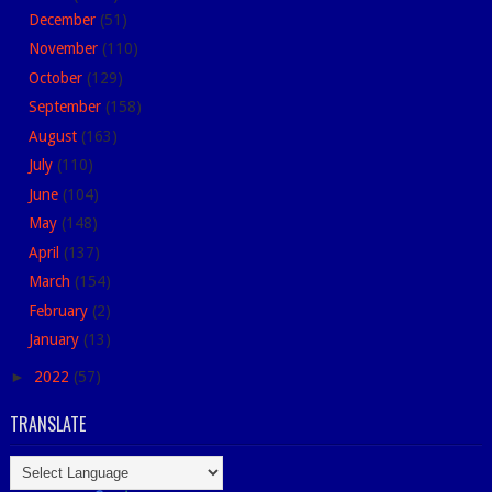
December
(51)
November
(110)
October
(129)
September
(158)
August
(163)
July
(110)
June
(104)
May
(148)
April
(137)
March
(154)
February
(2)
January
(13)
►
2022
(57)
TRANSLATE