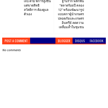
เจ็บ ตาย พิการสูงขึ้น
ฐานราก พลิกฟื้น
แต่ขาดสิทธิ
“ตลาดร้อยปี คลอง
สวัสดิการ ต้องดูแล
12” พร้อมพัฒนารูป
ตัวเอง
แบบสภาผู้นำเกษตร
ปลอดภัยและเกษตร
อินทรีย์ ลดความ
เหลื่อมล้ำในชุมชน
POST A COMMENT
BLOGGER
DISQUS
FACEBOOK
No comments