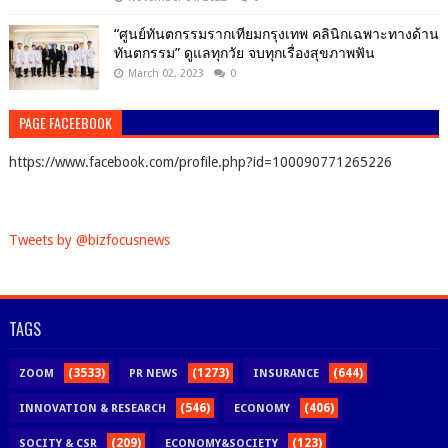
“ศูนย์ทันตกรรมรากเทียมกรุงเทพ คลินิกเฉพาะทางด้าน
ทันตกรรม” ดูแลทุกวัย จบทุกเรื่องสุขภาพฟัน
March 02, 2023
0
PAGE FACEEBOOK
https://www.facebook.com/profile.php?id=100090771265226
Tweets by @bizfocusnews
TAGS
(3533)
(1273)
(644)
ZOOM
PR NEWS
INSURANCE
(546)
(406)
INNOVATION & RESEARCH
ECONOMY
(209)
(123)
SOCITY & CSR
ECONOMY&SOCIETY