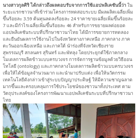
นางสาวกุลศิริ ได้กล่าวถึงผลตอบรับจากการใช้แอปพลิเคชันนี้ว่า
ใน
ระยะแรกชาวนาที่เข้าร่วมโครงการทดสอบระบบ มีผลผลิตเฉลี่ยเพิ่ม
ขึ้นร้อยละ 3.59 ต้นทุนลดลงร้อยละ 24 ราคาขายเฉลี่ยเพิ่มขึ้นร้อยละ
7 และมีกำไรเฉลี่ยเพิ่มขึ้นร้อยละ 46 สำหรับการขยายผลต่อยอด
แอปพลิเคชันระบบที่ปรึกษาชาวนาไทย ได้มีการขยายการทดลอง
และยืนยันผลการใช้งานไปในจังหวัดทางภาคเหนือ ภาคกลาง ภาค
ตะวันออกเฉียงเหนือ และภาคใต้ นำร่องที่จังหวัดเชียงราย
สุพรรณบุรี สกลนคร สุรินทร์ และพัทลุง โดยประยุกต์ใช้ภาคกลาง
โมเดลการผลิตข้าวแบบครบวงจร การจัดการฐานข้อมูลด้วยวิธีออน
โทโลยี (ontology) และภาคกลางโมเดลการผลิตข้าวแบบครบวงจร
เพื่อให้ได้ข้อมูลจำนวนมาก และนำมาปรับแต่ง เพื่อให้นวัตกรรม
เทคโนโลยีดังกล่าวเข้าสู่ระบบปัญญาประดิษฐ์ ให้มีความชาญฉลาด
มากขึ้นและครอบคลุมการใช้ประโยชน์ของชาวนาทั้งประเทศ ตาม
วัตถุประสงค์ของโครงการพัฒนาแอปพลิเคชันระบบที่ปรึกษาชาวนา
ไทย