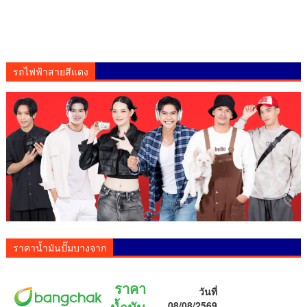
รถไฟฟ้าสายสีแดง
ราคาน้ำมันปั๊มบางจาก