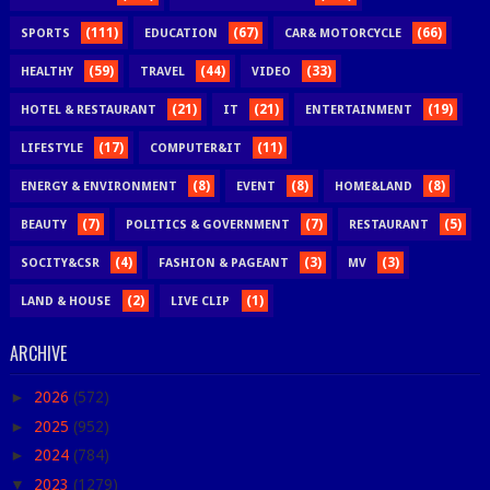
(111)
(67)
(66)
SPORTS
EDUCATION
CAR& MOTORCYCLE
(59)
(44)
(33)
HEALTHY
TRAVEL
VIDEO
(21)
(21)
(19)
HOTEL & RESTAURANT
IT
ENTERTAINMENT
(17)
(11)
LIFESTYLE
COMPUTER&IT
(8)
(8)
(8)
ENERGY & ENVIRONMENT
EVENT
HOME&LAND
(7)
(7)
(5)
BEAUTY
POLITICS & GOVERNMENT
RESTAURANT
(4)
(3)
(3)
SOCITY&CSR
FASHION & PAGEANT
MV
(2)
(1)
LAND & HOUSE
LIVE CLIP
ARCHIVE
►
2026
(572)
►
2025
(952)
►
2024
(784)
▼
2023
(1279)