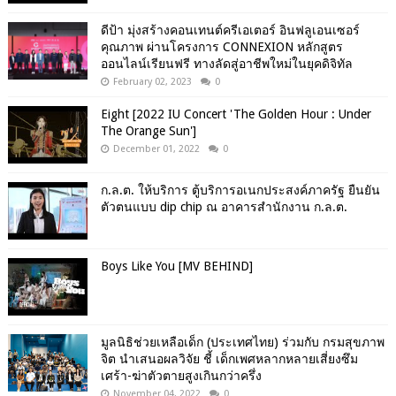
ดีป้า มุ่งสร้างคอนเทนต์ครีเอเตอร์ อินฟลูเอนเซอร์
คุณภาพ ผ่านโครงการ CONNEXION หลักสูตร
ออนไลน์เรียนฟรี ทางลัดสู่อาชีพใหม่ในยุคดิจิทัล
February 02, 2023
0
Eight [2022 IU Concert 'The Golden Hour : Under
The Orange Sun']
December 01, 2022
0
ก.ล.ต. ให้บริการ ตู้บริการอเนกประสงค์ภาครัฐ ยืนยัน
ตัวตนแบบ dip chip ณ อาคารสำนักงาน ก.ล.ต.
Boys Like You [MV BEHIND]
มูลนิธิช่วยเหลือเด็ก (ประเทศไทย) ร่วมกับ กรมสุขภาพ
จิต นำเสนอผลวิจัย ชี้ เด็กเพศหลากหลายเสี่ยงซึม
เศร้า-ฆ่าตัวตายสูงเกินกว่าครึ่ง
November 04, 2022
0