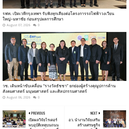
รฟท. เปิดเวทีกรุงเทพฯ รับฟังทุกเสียงต่อโครงการรถไฟฟ้าวงเวียน
ใหญ่–มหาชัย ก่อนสรุปผลการศึกษา
August 07, 2026
0
วช. เดินหน้าขับเคลื่อน “รางวัลธัชชา” ยกย่องผู้สร้างคุณูปการด้าน
สังคมศาสตร์ มนุษยศาสตร์ และศิลปกรรมศาสตร์
August 06, 2026
0
PREVIOUS
NEXT
เปิดผลวิจัยไรเดอร์
อว. นำงานวิจัยเสริม
พบอุบัติเหตุบนถนน
สร้างเศรษฐกิจ