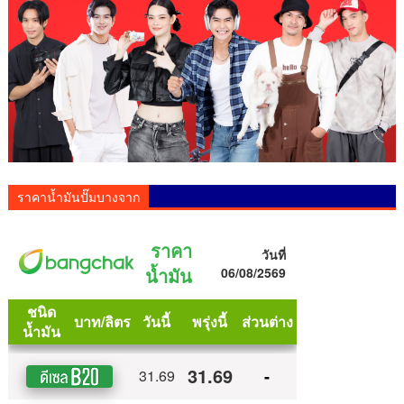
ราคาน้ำมันปั๊มบางจาก