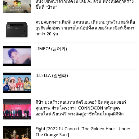
หนังโฆษณาจากเทคโนโลยี AI ล้วน ที่ทั้งหมดถูกสร้าง
ขึ้นที่ “บ้าน”
ครบจบทุกงานพิมพ์! แคนนอน เดินเกมรุกพรินเตอร์เพื่อ
ธุรกิจเต็มอัตรา ขยายไลน์อัปทั้งเลเซอร์และอิงก์เจ็ตมา
กกว่า 20 รุ่น
LIMBO! (넘어와)
ILLELLA (일낼라)
ดีป้า มุ่งสร้างคอนเทนต์ครีเอเตอร์ อินฟลูเอนเซอร์
คุณภาพ ผ่านโครงการ CONNEXION หลักสูตร
ออนไลน์เรียนฟรี ทางลัดสู่อาชีพใหม่ในยุคดิจิทัล
Eight [2022 IU Concert 'The Golden Hour : Under
The Orange Sun']