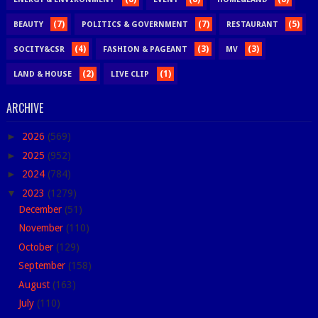
(7)
(7)
(5)
BEAUTY
POLITICS & GOVERNMENT
RESTAURANT
(4)
(3)
(3)
SOCITY&CSR
FASHION & PAGEANT
MV
(2)
(1)
LAND & HOUSE
LIVE CLIP
ARCHIVE
►
2026
(569)
►
2025
(952)
►
2024
(784)
▼
2023
(1279)
December
(51)
November
(110)
October
(129)
September
(158)
August
(163)
July
(110)