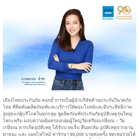
เมืองไทยประกันภัย ตอกย้ำการเป็นผู้นำบริษัทด้านประกันวินาศภัย
ไทย ที่คิดค้นผลิตภัณฑ์และบริการให้ตอบโจทย์และมีประสิทธิภาพ
สูงสุดแก่ผู้บริโภคในทุกกลุ่ม ชูผลิตภัณฑ์ประกันภัยอุบัติเหตุรุ่นใหญ่
ไฟกะพริบ มอบความคุ้มครองกลุ่มผู้ใหญ่วัยเตรียมเกษียณ – วัย
เกษียณ หากเกิดอุบัติเหตุ ได้รับบาดเจ็บ ลื่นหกล้ม อุบัติเหตุจากยาน
พาหนะ และ แผลไฟไหม้ ค่ารักษา 80,000 บาทต่อครั้ง ชดเชยรายได้