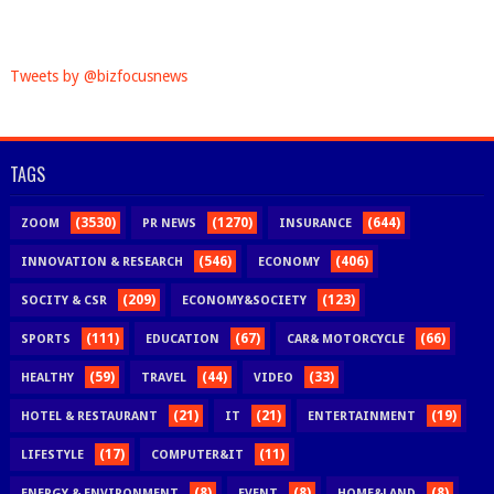
Tweets by @bizfocusnews
TAGS
(3530)
(1270)
(644)
ZOOM
PR NEWS
INSURANCE
(546)
(406)
INNOVATION & RESEARCH
ECONOMY
(209)
(123)
SOCITY & CSR
ECONOMY&SOCIETY
(111)
(67)
(66)
SPORTS
EDUCATION
CAR& MOTORCYCLE
(59)
(44)
(33)
HEALTHY
TRAVEL
VIDEO
(21)
(21)
(19)
HOTEL & RESTAURANT
IT
ENTERTAINMENT
(17)
(11)
LIFESTYLE
COMPUTER&IT
(8)
(8)
(8)
ENERGY & ENVIRONMENT
EVENT
HOME&LAND