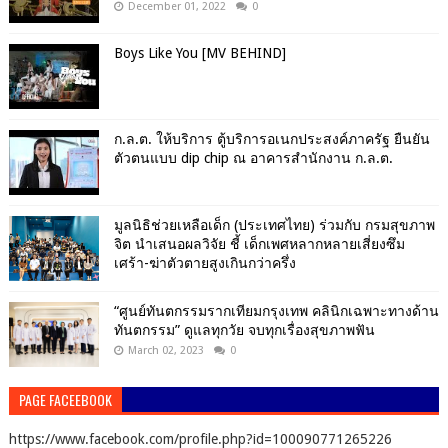
December 01, 2022
0
Boys Like You [MV BEHIND]
ก.ล.ต. ให้บริการ ตู้บริการอเนกประสงค์ภาครัฐ ยืนยัน
ตัวตนแบบ dip chip ณ อาคารสำนักงาน ก.ล.ต.
มูลนิธิช่วยเหลือเด็ก (ประเทศไทย) ร่วมกับ กรมสุขภาพ
จิต นำเสนอผลวิจัย ชี้ เด็กเพศหลากหลายเสี่ยงซึม
เศร้า-ฆ่าตัวตายสูงเกินกว่าครึ่ง
“ศูนย์ทันตกรรมรากเทียมกรุงเทพ คลินิกเฉพาะทางด้าน
ทันตกรรม” ดูแลทุกวัย จบทุกเรื่องสุขภาพฟัน
March 02, 2023
0
PAGE FACEEBOOK
https://www.facebook.com/profile.php?id=100090771265226