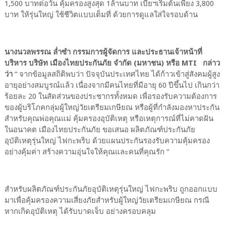
1,500 บาทต่อวัน คุ้มครองสูงสุด 1ล้านบาท เบี้ยฯเริ่มต้นเพียง 3,800
บาท ให้รุ่นใหญ่ ใช้ชีวิตแบบเต็มที่ ด้วยการดูแลใส่ใจรอบด้าน
นางนวลพรรณ ล่ำซำ กรรมการผู้จัดการ และประธานเจ้าหน้าที่
บริหาร บริษัท เมืองไทยประกันภัย จำกัด (มหาชน) หรือ MTI กล่าว
ว่า
“ จากข้อมูลสถิติพบว่า ปัจจุบันประเทศไทย ได้ก้าวเข้าสู่สังคมผู้สูง
อายุอย่างสมบูรณ์แล้ว เนื่องจากมีคนไทยที่มีอายุ 60 ปีขึ้นไป เกินกว่า
ร้อยละ 20 ในสัดส่วนของประชากรทั้งหมด เพื่อรองรับความต้องการ
ของผู้บริโภคกลุ่มผู้ใหญ่วัยเตรียมเกษียณ หรือผู้ที่กำลังมองหาประกัน
สำหรับคุณพ่อคุณแม่ คุ้มครองอุบัติเหตุ หรือเหตุการณ์ที่ไม่คาดฝัน
ในอนาคต เมืองไทยประกันภัย ขอเสนอ ผลิตภัณฑ์ประกันภัย
อุบัติเหตุรุ่นใหญ่ ไฟกะพริบ ด้วยแผนประกันรองรับความคุ้มครอง
อย่างคุ้มค่า สร้างความอุ่นใจให้คุณและคนที่คุณรัก ”
สำหรับผลิตภัณฑ์ประกันภัยอุบัติเหตุรุ่นใหญ่ ไฟกะพริบ ถูกออกแบบ
มาเพื่อคุ้มครองความเสี่ยงภัยสำหรับผู้ใหญ่วัยเตรียมเกษียณ กรณี
หากเกิดอุบัติเหตุ ได้รับบาดเจ็บ อย่างครอบคลุม