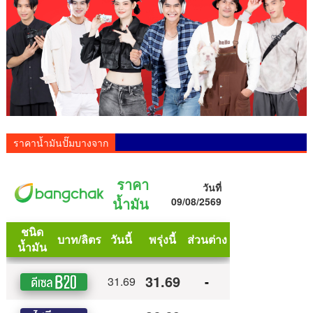
ราคาน้ำมันปั๊มบางจาก