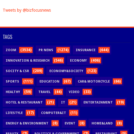
Tweets by @bizfocusnews
TAGS
(3534)
(1274)
(644)
ZOOM
PR NEWS
INSURANCE
(546)
(406)
INNOVATION & RESEARCH
ECONOMY
(209)
(123)
SOCITY & CSR
ECONOMY&SOCIETY
(111)
(67)
(66)
SPORTS
EDUCATION
CAR& MOTORCYCLE
(59)
(44)
(33)
HEALTHY
TRAVEL
VIDEO
(21)
(21)
(19)
HOTEL & RESTAURANT
IT
ENTERTAINMENT
(17)
(11)
LIFESTYLE
COMPUTER&IT
(8)
(8)
(8)
ENERGY & ENVIRONMENT
EVENT
HOME&LAND
(7)
(7)
(5)
BEAUTY
POLITICS & GOVERNMENT
RESTAURANT