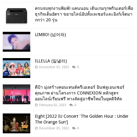
ครบจบทุกงานพิมพ์! แคนนอน เดินเกมรุกพรินเตอร์เพื่อ
ธุรกิจเต็มอัตรา ขยายไลน์อัปทั้งเลเซอร์และอิงก์เจ็ตมา
กกว่า 20 รุ่น
LIMBO! (넘어와)
ILLELLA (일낼라)
December 01, 2022
0
ดีป้า มุ่งสร้างคอนเทนต์ครีเอเตอร์ อินฟลูเอนเซอร์
คุณภาพ ผ่านโครงการ CONNEXION หลักสูตร
ออนไลน์เรียนฟรี ทางลัดสู่อาชีพใหม่ในยุคดิจิทัล
February 02, 2023
0
Eight [2022 IU Concert 'The Golden Hour : Under
The Orange Sun']
December 01, 2022
0