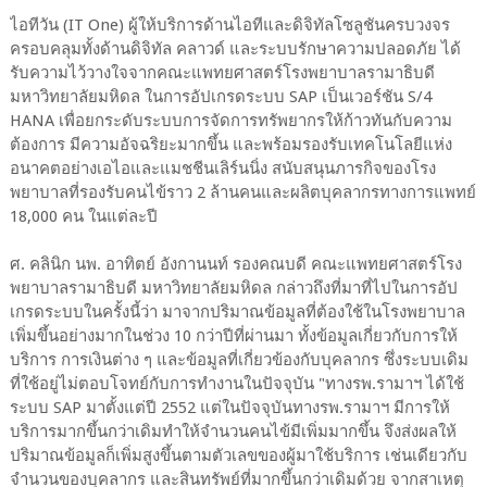
ไอทีวัน (IT One) ผู้ให้บริการด้านไอทีและดิจิทัลโซลูชันครบวงจร
ครอบคลุมทั้งด้านดิจิทัล คลาวด์ และระบบรักษาความปลอดภัย ได้
รับความไว้วางใจจากคณะแพทยศาสตร์โรงพยาบาลรามาธิบดี
มหาวิทยาลัยมหิดล ในการอัปเกรดระบบ SAP เป็นเวอร์ชัน S/4
HANA เพื่อยกระดับระบบการจัดการทรัพยากรให้ก้าวทันกับความ
ต้องการ มีความอัจฉริยะมากขึ้น และพร้อมรองรับเทคโนโลยีแห่ง
อนาคตอย่างเอไอและแมชชีนเลิร์นนิ่ง สนับสนุนภารกิจของโรง
พยาบาลที่รองรับคนไข้ราว 2 ล้านคนและผลิตบุคลากรทางการแพทย์
18,000 คน ในแต่ละปี
ศ. คลินิก นพ. อาทิตย์ อังกานนท์ รองคณบดี คณะแพทยศาสตร์โรง
พยาบาลรามาธิบดี มหาวิทยาลัยมหิดล กล่าวถึงที่มาที่ไปในการอัป
เกรดระบบในครั้งนี้ว่า มาจากปริมาณข้อมูลที่ต้องใช้ในโรงพยาบาล
เพิ่มขึ้นอย่างมากในช่วง 10 กว่าปีที่ผ่านมา ทั้งข้อมูลเกี่ยวกับการให้
บริการ การเงินต่าง ๆ และข้อมูลที่เกี่ยวข้องกับบุคลากร ซึ่งระบบเดิม
ที่ใช้อยู่ไม่ตอบโจทย์กับการทำงานในปัจจุบัน "ทางรพ.รามาฯ ได้ใช้
ระบบ SAP มาตั้งแต่ปี 2552 แต่ในปัจจุบันทางรพ.รามาฯ มีการให้
บริการมากขึ้นกว่าเดิมทำให้จำนวนคนไข้มีเพิ่มมากขึ้น จึงส่งผลให้
ปริมาณข้อมูลก็เพิ่มสูงขึ้นตามตัวเลขของผู้มาใช้บริการ เช่นเดียวกับ
จำนวนของบุคลากร และสินทรัพย์ที่มากขึ้นกว่าเดิมด้วย จากสาเหตุ