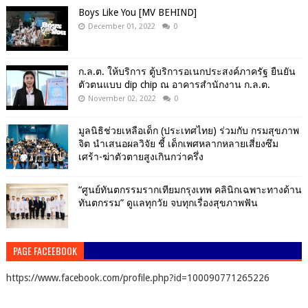
Boys Like You [MV BEHIND]
December 01, 2022
0
ก.ล.ต. ให้บริการ ตู้บริการอเนกประสงค์ภาครัฐ ยืนยัน
ตัวตนแบบ dip chip ณ อาคารสำนักงาน ก.ล.ต.
November 02, 2022
0
มูลนิธิช่วยเหลือเด็ก (ประเทศไทย) ร่วมกับ กรมสุขภาพ
จิต นำเสนอผลวิจัย ชี้ เด็กเพศหลากหลายเสี่ยงซึม
เศร้า-ฆ่าตัวตายสูงเกินกว่าครึ่ง
“ศูนย์ทันตกรรมรากเทียมกรุงเทพ คลินิกเฉพาะทางด้าน
ทันตกรรม” ดูแลทุกวัย จบทุกเรื่องสุขภาพฟัน
PAGE FACEEBOOK
https://www.facebook.com/profile.php?id=100090771265226